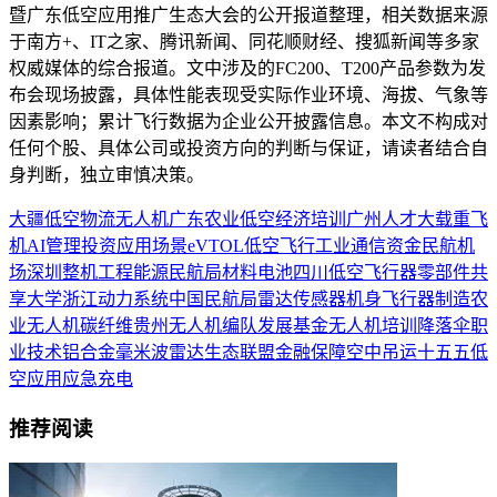
暨广东低空应用推广生态大会的公开报道整理，相关数据来源
于南方+、IT之家、腾讯新闻、同花顺财经、搜狐新闻等多家
权威媒体的综合报道。文中涉及的FC200、T200产品参数为发
布会现场披露，具体性能表现受实际作业环境、海拔、气象等
因素影响；累计飞行数据为企业公开披露信息。本文不构成对
任何个股、具体公司或投资方向的判断与保证，请读者结合自
身判断，独立审慎决策。
大疆
低空物流
无人机
广东
农业
低空经济
培训
广州
人才
大载重
飞
机
AI
管理
投资
应用场景
eVTOL
低空飞行
工业
通信
资金
民航
机
场
深圳
整机
工程
能源
民航局
材料
电池
四川
低空飞行器
零部件
共
享
大学
浙江
动力系统
中国民航局
雷达
传感器
机身
飞行器制造
农
业无人机
碳纤维
贵州
无人机编队
发展基金
无人机培训
降落伞
职
业技术
铝合金
毫米波雷达
生态联盟
金融保障
空中吊运
十五五
低
空应用
应急
充电
推荐阅读