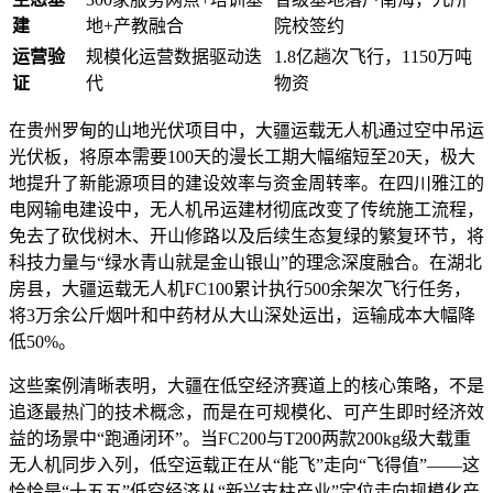
建
地+产教融合
院校签约
运营验
规模化运营数据驱动迭
1.8亿趟次飞行，1150万吨
证
代
物资
在贵州罗甸的山地光伏项目中，大疆运载无人机通过空中吊运
光伏板，将原本需要100天的漫长工期大幅缩短至20天，极大
地提升了新能源项目的建设效率与资金周转率。在四川雅江的
电网输电建设中，无人机吊运建材彻底改变了传统施工流程，
免去了砍伐树木、开山修路以及后续生态复绿的繁复环节，将
科技力量与“绿水青山就是金山银山”的理念深度融合。在湖北
房县，大疆运载无人机FC100累计执行500余架次飞行任务，
将3万余公斤烟叶和中药材从大山深处运出，运输成本大幅降
低50%。
这些案例清晰表明，大疆在低空经济赛道上的核心策略，不是
追逐最热门的技术概念，而是在可规模化、可产生即时经济效
益的场景中“跑通闭环”。当FC200与T200两款200kg级大载重
无人机同步入列，低空运载正在从“能飞”走向“飞得值”——这
恰恰是“十五五”低空经济从“新兴支柱产业”定位走向规模化产