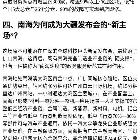
运载服务网点将增至约300家，覆盖90%以上作业区域，依托
全国5大总仓与26个分仓，90%的故障可实现到店即修。
四、南海为何成为大疆发布会的“新主
场”？
这场原本可能落在广深的全球科技巨头新品发布会，最终落子
佛山南海。这背后，既有南海完备制造业产业链的“硬支撑”，
也有一种被称为“南海速度”的政务服务新范式在起作用。
南海地处粤港澳大湾区黄金中点、广佛同城核心腹地，区位交
通优势突出，辖区约40分钟可达广州白云国际机场，约15分钟
直达广州南站，一小时通达大湾区主要城市。在产业配套上，
南海已形成“材料—零部件—整机—应用场景—人才支撑”的完
整低空经济产业链。金属制造、新能源、新材料、电机、铝合
金等产业与低空飞行器制造高度适配，低空飞行器70%—80%
零部件可与汽车产业通用，依托一汽大众等龙头企业形成强大
产业集群。在金融保障方面，南海拥有广东金融高新区、千灯
湖创投小镇两大核心金融平台，基金管理规模超2450亿元，叠