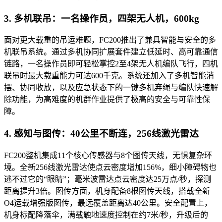
3. 多机联吊：一名操作员，四架无人机，600kg
面对更大载重的吊运难题，FC200推出了兼具智能与安全的多
机联吊系统。通过多机协同扩展套件建立低延时、高可靠通信
链路，一名操作员即可轻松掌控2至4架无人机编队飞行，四机
联吊时最大载重能力可达600千克。系统还加入了多机智能消
摆、协同收放，以及应急状态下的一键多机弃绳与编队快速解
除功能，为高难度的机群作业提供了极高的安全与可靠性保
障。
4. 感知与图传：40公里不断连，256线激光雷达
FC200整机集成11个核心传感器与8个图传天线，无惧复杂环
境。全新256线激光雷达使点云密度增加156%，细小障碍物也
逃不过它的“眼睛”；毫米波雷达点云密度达25万点/秒，探测
距离提升3倍。图传方面，机身配备8根图传天线，搭载全新
O4运载增强版图传，最远覆盖距离达40公里。安全配置上，
机身标配降落伞，满载触地速度控制在约7米/秒，升级后的