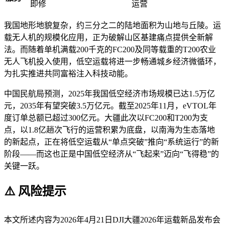
即修
运营
我国地形地貌复杂，约三分之二的陆地面积为山地与丘陵。运
载无人机的规模化应用，正为破解山区基建痛点提供全新解
法。而随着单机满载200千克的FC200及同等载重的T200农业
无人飞机投入使用，低空运载将进一步畅通城乡经济微循环，
为扎实推进共同富裕注入科技动能。
中国民航局预测，2025年我国低空经济市场规模已达1.5万亿
元，2035年有望突破3.5万亿元。截至2025年11月，eVTOL年
度订单总额已超过300亿元。大疆此次以FC200和T200为支
点，以1.8亿趟次飞行的运营积累为底盘，以南海为生态落地
的新起点，正在将低空运载从“单点突破”推向“系统运行”的新
阶段——而这也正是中国低空经济从“飞起来”迈向“飞得稳”的
关键一跃。
⚠️ 风险提示
本文所述内容为2026年4月21日DJI大疆2026年运载新品发布会