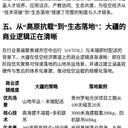
盖人才培养、应用试点、产教协同、生态共建，为低空经济从
“技术突破”到“生态落地”搭建了完整的制度与人才链条。
五、从“高原抗载”到“生态落地”：大疆的
商业逻辑正在清晰
在行业普遍聚焦城市空中出行（eVTOL）与末端即时配送的
背景下，大疆在低空经济赛道上的商业逻辑逐渐清晰：即在现
阶段优先聚焦可快速落地的山地吊运场景，并通过建立涵盖软
硬件与售后的体系化基建，推动低空运载的规模化落地。
商业逻
大疆的策略
落地案例
辑维度
优先场
贵州罗甸光伏项目工期从
山地吊运 > 末端配送
景
100天缩至20天
核心技
高海拔不减载+多机联
3000米海拔载重200kg，四
术
吊
机联吊600kg
生态基
300家服务网点+培训基
省级基地落户南海，九所