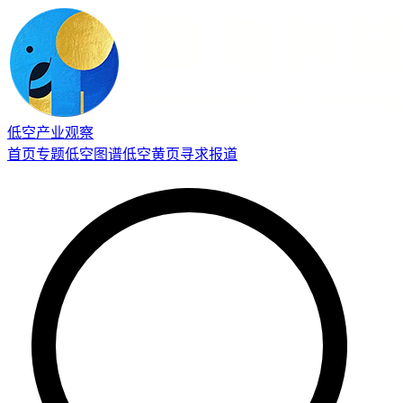
低空产业观察
首页
专题
低空图谱
低空黄页
寻求报道