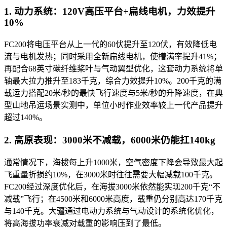
1. 动力系统：120V高压平台+扁线电机，力效提升
10%
FC200将电压平台从上一代的60伏提升至120伏，有效降低电
流与电机发热；同时采用全新扁线电机，使槽满率提升41%；
再配合68英寸碳纤维桨叶与气动翼型优化，这套动力系统将单
轴最大拉力推升至183千克，综合力效提升10%。200千克的满
载运力搭配20米/秒的最快飞行速度与5米/秒的升降速度，在典
型山地吊运场景实测中，单位小时作业效率较上一代产品提升
超过140%。
2. 高原表现：3000米不减载，6000米仍能扛140kg
通常情况下，海拔每上升1000米，空气密度下降会导致最大起
飞重量折损约10%，在3000米时往往需要大幅减载100千克。
FC200经过深度优化后，在海拔3000米依然能实现200千克“不
减载”飞行；在4500米和6000米高度，载重仍分别高达170千克
与140千克。大疆通过电动力系统与气动设计的系统化优化，
将高海拔功率衰减对载重的影响压到了最低。