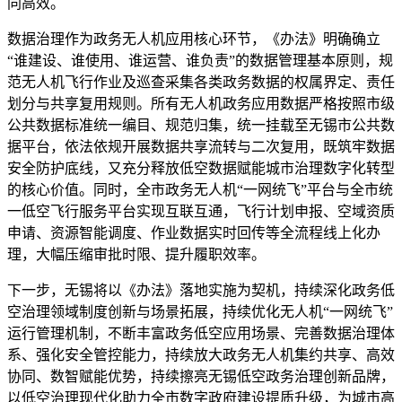
同高效。
数据治理作为政务无人机应用核心环节，《办法》明确确立
“谁建设、谁使用、谁运营、谁负责”的数据管理基本原则，规
范无人机飞行作业及巡查采集各类政务数据的权属界定、责任
划分与共享复用规则。所有无人机政务应用数据严格按照市级
公共数据标准统一编目、规范归集，统一挂载至无锡市公共数
据平台，依法依规开展数据共享流转与二次复用，既筑牢数据
安全防护底线，又充分释放低空数据赋能城市治理数字化转型
的核心价值。同时，全市政务无人机“一网统飞”平台与全市统
一低空飞行服务平台实现互联互通，飞行计划申报、空域资质
申请、资源智能调度、作业数据实时回传等全流程线上化办
理，大幅压缩审批时限、提升履职效率。
下一步，无锡将以《办法》落地实施为契机，持续深化政务低
空治理领域制度创新与场景拓展，持续优化无人机“一网统飞”
运行管理机制，不断丰富政务低空应用场景、完善数据治理体
系、强化安全管控能力，持续放大政务无人机集约共享、高效
协同、数智赋能优势，持续擦亮无锡低空政务治理创新品牌，
以低空治理现代化助力全市数字政府建设提质升级，为城市高