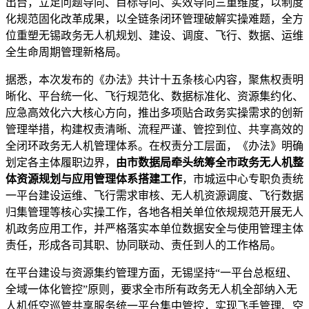
出台，立足问题导向、目标导向、实效导向三重维度，以制度
化规范固化改革成果，以全链条闭环管理破解实操难题，全方
位重塑无锡政务无人机规划、建设、调度、飞行、数据、运维
全生命周期管理新格局。
据悉，本次发布的《办法》共计十五条核心内容，聚焦权责明
晰化、平台统一化、飞行规范化、数据标准化、资源集约化、
应急高效化六大核心方向，推出多项贴合政务实操需求的创新
管理举措，构建权责清晰、流程严谨、管控到位、共享高效的
全闭环政务无人机管理体系。在权责分工层面，《办法》明确
划定各主体履职边界，
由市数据局牵头统筹全市政务无人机整
体资源规划与应用管理体系搭建工作
，市城运中心专职负责统
一平台建设运维、飞行需求审核、无人机资源调度、飞行数据
归集管理等核心实操工作，各地各相关单位依规规范开展无人
机政务应用工作，并严格落实本单位数据安全与使用管理主体
责任，形成各司其职、协同联动、责任到人的工作格局。
在平台建设与资源集约管理方面，无锡坚持“一平台总枢纽、
全域一体化管控”原则，要求全市所有政务无人机全部纳入无
人机低空巡管共享服务统一平台集中管控，实现飞手管理、空