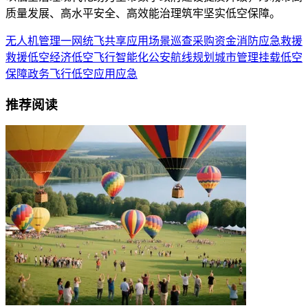
质量发展、高水平安全、高效能治理筑牢坚实低空保障。
无人机
管理
一网统飞
共享
应用场景
巡查
采购
资金
消防
应急救援
救援
低空经济
低空飞行
智能化
公安
航线规划
城市管理
挂载
低空
保障
政务飞行
低空应用
应急
推荐阅读