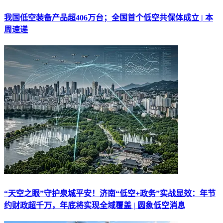
我国低空装备产品超406万台；全国首个低空共保体成立 | 本
周速递
“天空之眼”守护泉城平安！济南“低空+政务”实战显效：年节
约财政超千万，年底将实现全域覆盖 | 圆象低空消息