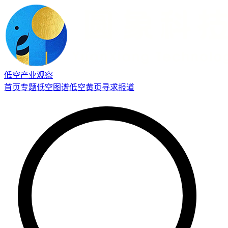
低空产业观察
首页
专题
低空图谱
低空黄页
寻求报道