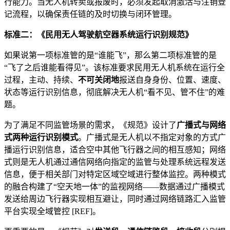
行能力。当无人机转卖或报废时，必须发起取消激活与注销登
记流程，以确保责任链的及时切换与闭环管理。
标准二：《民用无人驾驶航空器系统运行识别规范》
如果说第一项标准管的是“谁能飞”，那么第二项标准管的是
“飞了之后谁能看得见”。该标准要求民用无人机系统在运行全
过程，主动、持续、
不可关闭地
报送自身身份、位置、速度、
状态等运行识别信息，彻底解决无人机“看不见、管不住”的难
题。
为了满足不同监管场景的需求，《规范》设计了
广播式与网络
式两种运行识别模式
。广播式是无人机以不指定对象的方式广
播运行识别信息，适合空中其他飞行器之间的相互感知；网络
式则是无人机通过通信网络向指定的监管与处理系统远程发送
信息，便于相关部门对特定区域空域进行整体监控。两种模式
的融合构建了“空天地一体”的监视网络——数据通过广播模式
发送给周边飞行器实现相互避让，同时通过网络链路汇入监管
平台实现全域管控 [REF]。