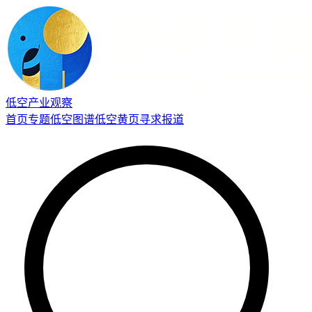
低空产业观察
首页
专题
低空图谱
低空黄页
寻求报道