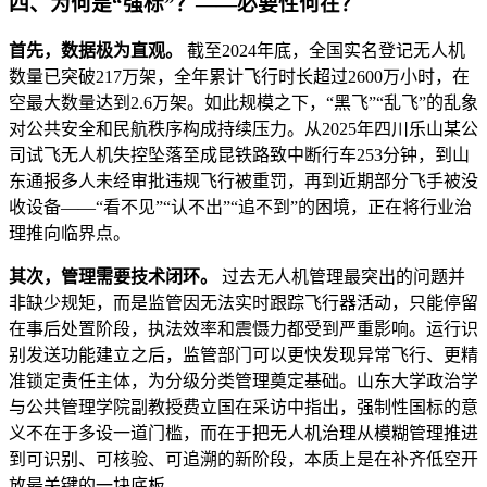
四、为何是“强标”？——必要性何在？
首先，数据极为直观。
截至2024年底，全国实名登记无人机
数量已突破217万架，全年累计飞行时长超过2600万小时，在
空最大数量达到2.6万架。如此规模之下，“黑飞”“乱飞”的乱象
对公共安全和民航秩序构成持续压力。从2025年四川乐山某公
司试飞无人机失控坠落至成昆铁路致中断行车253分钟，到山
东通报多人未经审批违规飞行被重罚，再到近期部分飞手被没
收设备——“看不见”“认不出”“追不到”的困境，正在将行业治
理推向临界点。
其次，管理需要技术闭环。
过去无人机管理最突出的问题并
非缺少规矩，而是监管因无法实时跟踪飞行器活动，只能停留
在事后处置阶段，执法效率和震慑力都受到严重影响。运行识
别发送功能建立之后，监管部门可以更快发现异常飞行、更精
准锁定责任主体，为分级分类管理奠定基础。山东大学政治学
与公共管理学院副教授费立国在采访中指出，强制性国标的意
义不在于多设一道门槛，而在于把无人机治理从模糊管理推进
到可识别、可核验、可追溯的新阶段，本质上是在补齐低空开
放最关键的一块底板。