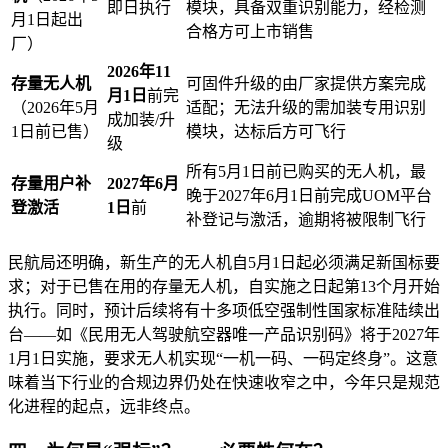
即日执行
模块，具备双重识别能力，经检测
月1日起出
合格方可上市销售
厂）
2026年11
存量无人机
可固件升级的由厂家提供方案完成
月1日
前完
（2026年5月
适配；无法升级的需加装专用识别
成加装/升
1日前已售）
模块，达标后方可飞行
级
所有5月1日前已购买的无人机，最
存量用户补
2027年6月
晚于2027年6月1日前完成UOM平台
登激活
1日
前
补登记与激活，逾期将被限制飞行
民航局还明确，新生产的无人机自5月1日起必须满足新国标要
求；对于已售在用的存量无人机，自实施之日起第13个月开始
执行。同时，预计后续将有十多项低空强制性国家标准陆续出
台——如《民用无人驾驶航空器唯一产品识别码》将于2027年
1月1日实施，要求无人机实现“一机一码、一码定终身”。这意
味着当下行业的合规边界仍处在快速收窄之中，今年只是规范
化进程的起点，远非终点。