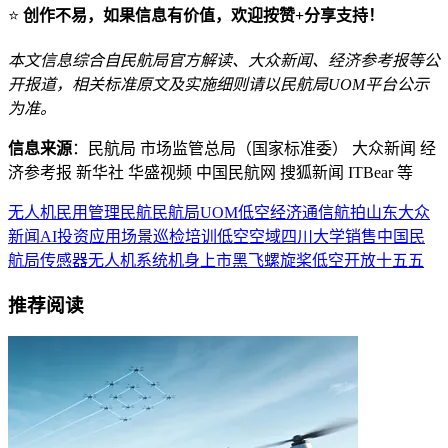
⭐
创作不易，如果信息有价值，欢迎按赞+分享支持！
本文信息综合自民航局官方解读、大众新闻、经济参考报等公
开报道，相关标准原文及实施细则请以民航局UOM平台公示
为准。
信息来源
：民航局 市场监管总局（国家标准委） 大众新闻 经
济参考报 新华社 华盛视频 中国民航网 搜狐新闻 ITBear 等
无人机
民用
管理
民航
民航局
UOM
低空经济
通信
航拍
山东
大众
新闻
AI
投资
应用场景
巡检
培训
低空空域
四川
大学
销售
中国民
航局
传感器
无人机系统
机身
上市
黑飞
螺旋桨
低空开放
十五五
推荐阅读