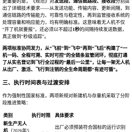
更重要的是，《规范》对
发送段、通信链路段、接收段
分别提
出了详细技术要求——从发送功能、传输内容、更新间隔，到
通信链路的传输能力、可靠性与稳定性，再到监管接收系统的
处理容量和响应能力，均有明确标准。这意味着无人机不仅
“开了机就要报”，还必须以不超过
1秒
的间隔持续发送数据，
真正做到“秒级追踪”。
两项标准协同发力，从“飞前”到“飞中”再到“飞后”构建了“一
机一码、全程可溯、实时可控”的全链条监管闭环，彻底打通
了从实名登记到飞行全过程的“最后一公里”，让每一架无人机
从出厂、激活、飞行到注销的全生命周期都“有迹可循”。
三、执行时间表与过渡安排
作为强制性国家标准，两项新规对新建机与存量机采取了分阶
段推进策略：
类别
执行时限
具体要求
新生产无人
出厂必须预装符合国标的运行识别
机
（2026年5