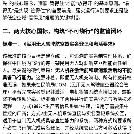
先”的核心理念，遵循“管得住”才能“放得开”的基本原则。“看
得见”是实现“管得住”的首要前提，落实运行识别要求正是破
解低空空域“看得见”难题的关键举措。
二、两大核心国标，构筑“不可绕行”的监管闭环
标准一：《民用无人驾驶航空器实名登记和激活要求》
该标准的核心目标是建立统一、可追溯的实名制管理体系，确
保在中国境内飞行的每一架民用无人驾驶航空器都能责任到
人。最关键的硬约束是：
无人机在激活前和取消激活后均不能
具备飞行能力
。这意味着，即便无人机充满电、所有传感器校
准无误，如果未在民航局UOM（民用无人驾驶航空器综合管
理）平台完成实名登记并激活，电机将被系统直接锁死，螺旋
桨不会转动分毫。标准确立了两种并行的实名登记与激活技术
流程——方式1通过“生产者信息系统”中转，适用于需要集中
管控的厂商；方式2由无人机系统直接与实名登记系统交互，
适用于自制无人机或具备直控能力的系统。两种方式均要求所
有者在飞行前完成实名登记，并经系统验证后方可激活获得飞