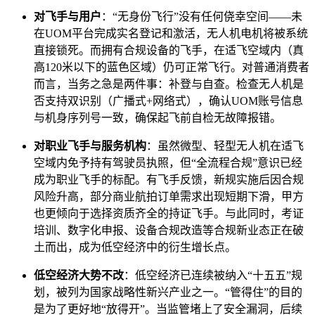
对飞手与用户
：“无身份飞行”没有任何侥幸空间——未
在UOM平台完成实名登记和激活，无人机电机将被系统
直接锁死。而拥有合规设备的飞手，在适飞空域内（真
高120米以下的蓝色区域）仍可正常飞行。对普通消费者
而言，当务之急是两件事：补登与自查。检查无人机是
否支持双识别（广播式+网络式），确认UOM账号信息
与机身序列号一致，确保起飞前自检无故障报错。
对职业飞手与服务机构
：虽然微型、轻型无人机在适飞
空域内免予持有驾驶员执照，但“全流程合规”意识已经
成为职业飞手的标配。有飞手反馈，新规实施后因合规
风险升高，部分商业航拍订单需求出现短期下滑，甲方
也更倾向于选择资质齐全的持证飞手。与此同时，考证
培训、数字化申报、设备合规改造等合规新业态正在破
土而出，成为低空经济中的衍生增长点。
低空经济大势不改
：低空经济已连续被纳入“十五五”规
划，被列为国家战略性新兴产业之一。“管得住”的目的
是为了更好地“放得开”。当监管堵上了安全漏洞，后续