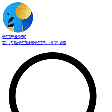
低空产业观察
首页
专题
低空图谱
低空黄页
寻求报道