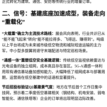
正式转化为建筑、通信、安防等传统行业的增量订单。
二、信号：基建底座加速成型，装备走向
“重载化”
“大载重”确立为主流技术路线：
展会风向表明，行业共识已从
“能不能飞起来”转向“能不能拉得多、飞得远、赚得到”。吨级
以上平台将成为未来城市级低空物流和城际短途运输的主力
军，中小型多旋翼将退守末端配送与特定巡检场景。
“通感一体”重塑低空安全基建逻辑：
传统低空监视依赖雷达与
光电设备的独立组网，成本高且存在盲区。5G-A通感一体利
用现有通信基站叠加感知能力，大幅降低了组网成本与部署周
期，运营商在低空基建中的话语权显著提升。
节后招投标验证Q2基建景气度：
地方在节后首个工作日集中
挂网，预示着二季度低空基建相关（钢结构、机电安装、弱电
智能化、通信铁塔等）企业的订单将出现明显边际改善。