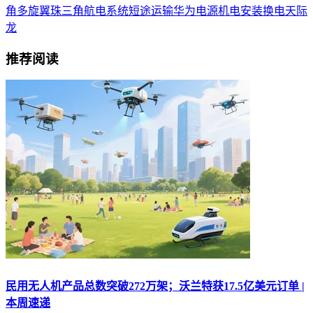
角
多旋翼
珠三角
航电系统
短途运输
华为
电源
机电安装
换电
天际
龙
推荐阅读
民用无人机产品总数突破272万架；沃兰特获17.5亿美元订单 |
本周速递