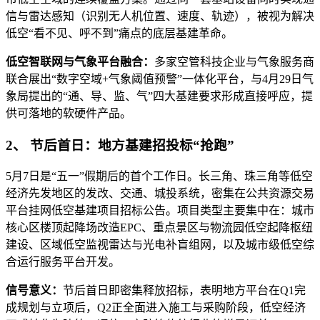
信与雷达感知（识别无人机位置、速度、轨迹），被视为解决
低空“看不见、呼不到”痛点的底层基建革命。
低空智联网与气象平台融合：
多家空管科技企业与气象服务商
联合展出“数字空域+气象阈值预警”一体化平台，与4月29日气
象局提出的“通、导、监、气”四大基建要求形成直接呼应，提
供可落地的软硬件产品。
2、 节后首日：地方基建招投标“抢跑”
5月7日是“五一”假期后的首个工作日。长三角、珠三角等低空
经济先发地区的发改、交通、城投系统，密集在公共资源交易
平台挂网低空基建项目招标公告。项目类型主要集中在：城市
核心区楼顶起降场改造EPC、重点景区与物流园低空起降枢纽
建设、区域低空监视雷达与光电补盲组网，以及城市级低空综
合运行服务平台开发。
信号意义：
节后首日即密集释放招标，表明地方平台在Q1完
成规划与立项后，Q2正全面进入施工与采购阶段，低空经济