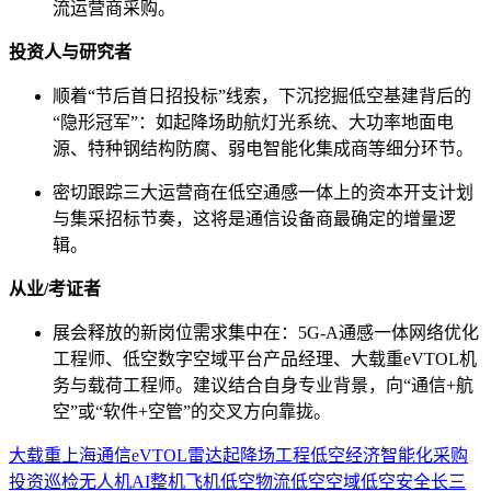
流运营商采购。
投资人与研究者
顺着“节后首日招投标”线索，下沉挖掘低空基建背后的
“隐形冠军”：如起降场助航灯光系统、大功率地面电
源、特种钢结构防腐、弱电智能化集成商等细分环节。
密切跟踪三大运营商在低空通感一体上的资本开支计划
与集采招标节奏，这将是通信设备商最确定的增量逻
辑。
从业/考证者
展会释放的新岗位需求集中在：5G-A通感一体网络优化
工程师、低空数字空域平台产品经理、大载重eVTOL机
务与载荷工程师。建议结合自身专业背景，向“通信+航
空”或“软件+空管”的交叉方向靠拢。
大载重
上海
通信
eVTOL
雷达
起降场
工程
低空经济
智能化
采购
投资
巡检
无人机
AI
整机
飞机
低空物流
低空空域
低空安全
长三