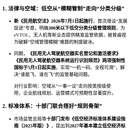
1. 法律与空域：低空从“模糊管制”走向“分类分级”
新《民用航空法》2026年7月1日起施行
，首次增设“发展
促进”专章，明确
300米以下低空分类分级管理规则
，为
eVTOL、无人机等新业态提供精准监管依据，被普遍视
为破解“空域管理模糊”难题的制度破冰。
同期，
《民用无人驾驶航空器实名登记和激活要求》
《民用无人驾驶航空器系统运行识别规范》两项强制性
国标于5月1日起实施
，实现“一机一码、全程可溯”，解
决“谁能飞、谁在飞”的监管基础问题。
对行业影响：空域从“一事一议”走向按类按级使
用，企业航线规划、运营模式可预期性显著提升。
2. 标准体系：十部门联合搭好“规则骨架”
市场监管总局等
十部门发布《低空经济标准体系建设指
南（2025年版）》
，提出到
2027年基本建立低空经济标