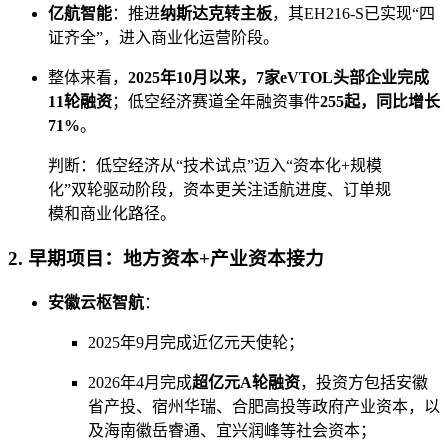
亿航智能
：推进
纳斯达克转主板
，其EH216-S已实现“四
证齐全”，进入商业化运营阶段。
整体来看，
2025年10月以来，7家eVTOL头部企业完成
11轮融资
；低空经济赛道全年融资事件
255起，同比增长
71%
。
判断：低空经济从“技术试点”迈入“资本化+规模
化”双轮驱动阶段，资本更关注适航进度、订单规
模和商业化路径。
2. 早期项目：地方资本+产业资本接力
安徽云枢智航
：
2025年9月完成近亿元天使轮；
2026年4月完成
超亿元A轮融资
，投资方包括安徽
省产投、宿州华瑞、合肥高投等政府产业资本，以
及海南徽岳睿通、宜兴润峰等社会资本；