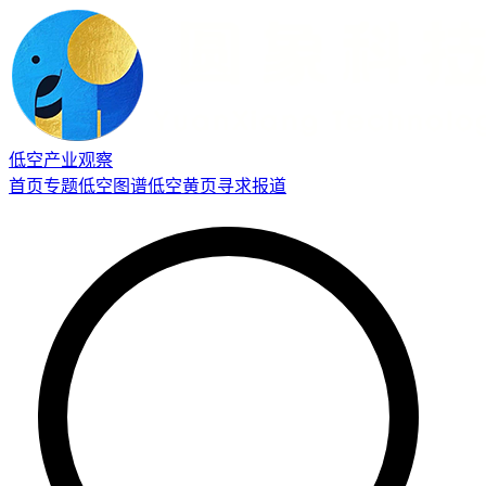
低空产业观察
首页
专题
低空图谱
低空黄页
寻求报道