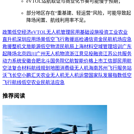
eVTOL适航取证与商业化节奏可能慢于预期；
部分地区存在“重基建、轻运营”风险，可能导致起
降场闲置、航线利用率不足。
政策
低空经济
eVTOL
无人机
管理
民用
基础设施
投资
工业
农业
直升机
深圳
应用场景
低空飞行
救援
巡检
通信
资金
民航
机场
应急
救援
整机
文旅
能源
低空物流
民航局
上海
材料
空域管理
培训
广东
起降场
北京
四川
广州
无人机物流
浙江
意见
投融资
江苏
公共服务
动力系统
安徽
合肥
北斗
国务院
亿航智能
价格
上市
工信部
民用航
空法
复合材料
航线规划
地图
消费级无人机
海南
苏州
飞行服务站
沃飞长空
小鹏汇天
农业无人机
无人机运营
国家队
发展指数
低空
飞行航线
低空农业
民航法
应急
推荐阅读