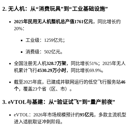
2. 无人机：从“消费玩具”到“工业基础设施”
2025年民用无人机整机总产值1761亿元
，同比增长约
20%：
工业级：1259亿元；
消费级：502亿元。
全国注册无人机
328.7万架
，同比增长51%；2025年无人
机累计飞行
4530.29万小时
，同比增长69.9%。
截至2025年底，已建成并联网运行的低空飞行服务站
46
个
，覆盖23个省（区、市）。
3. eVTOL与基建：从“验证试飞”到“量产前夜”
eVTOL：2026年市场规模预计约
95亿元
，多款主流机型
进入适航取证冲刺阶段。