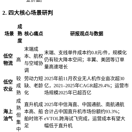
2. 四大核心场景研判
成
场景
熟
核心痛点
研报观点与数据
度
末端成
末端、支线单件成本约0.8元/件，规模化
低空
本、航权
高
仍有较大降本空间；丰翼、美团等订单
物流
与空域协
量高速增长
调
较
劳动力短
2025年前11月农业无人机作业亩次超30
低空
成
缺、老龄
亿，2021–2025年CAGR超29.4%；运营市
农业
熟
化
场规模2025年已超百亿
成
直升机成
2025年中信海直、中国通航、南航通航
熟
海上
本高、船
合计占中国直升机市场份额约93.3%；
但
油气
舶时效不
eVTOL跨海试飞完成，运营成本有望大
集
足
幅低于直升机
中