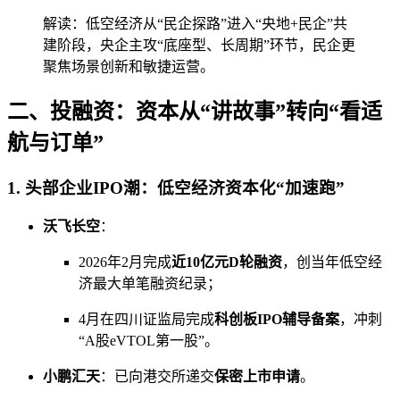
解读：低空经济从“民企探路”进入“央地+民企”共
建阶段，央企主攻“底座型、长周期”环节，民企更
聚焦场景创新和敏捷运营。
二、投融资：资本从“讲故事”转向“看适
航与订单”
1. 头部企业IPO潮：低空经济资本化“加速跑”
沃飞长空
：
2026年2月完成
近10亿元D轮融资
，创当年低空经
济最大单笔融资纪录；
4月在四川证监局完成
科创板IPO辅导备案
，冲刺
“A股eVTOL第一股”。
小鹏汇天
：已向港交所递交
保密上市申请
。