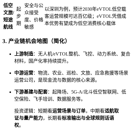
低空
安全与公
起
以深圳为例，预计2030年eVTOL低空载
文旅/
众接受
步
客运营规模可达百亿级；eVTOL凭借成
短途
度、价格
期
本优势有望成为低空消费核心载体
航线
敏感
3. 产业链机会地图（简化）
上游制造
：无人机/eVTOL整机、飞控、动力系统、复合
材料，国产化率持续提升。
中游运营
：物流、农业、巡检、文旅、应急救援等场景
运营公司，是现金流与数据的核心来源。
下游基建与配套
：起降场、5G-A/北斗低空智联网、低
空保险、飞手培训、数据服务等。
投资逻辑：短期看
运营场景与订单
，中期看
适航取
证与量产能力
，长期看
标准输出与全球规则话语
权
。