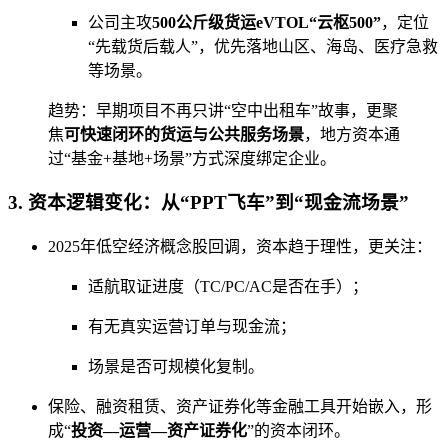
公司主攻
500公斤级货运eVTOL“云枢500”
，定位
“先载货后载人”，优先落地山区、海岛、医疗急救
等场景。
趋势：早期项目不再只讲“空中出租车”故事，更聚
焦
可快速闭环的货运与公共服务场景
，地方资本通
过“基金+基地+场景”方式深度绑定企业。
3. 资本逻辑变化：从“PPT飞车”到“现金流场景”
2025年低空经济概念股回调，资本趋于理性，更关注：
适航取证进度（TC/PC/AC是否在手）；
有无真实运营订单与现金流；
场景是否可规模化复制。
保险、融资租赁、资产证券化等金融工具开始嵌入，形
成“
投资—运营—资产证券化
”的资本闭环。