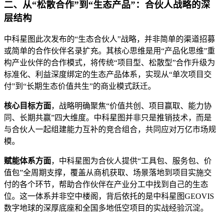
二、从“松散合作”到“生态产品”：合伙人战略的深
层结构
中科星图此次发布的“生态合伙人”战略，并非简单的渠道招募
或简单的合作伙伴名录扩充。其核心思维是用“产品化思维”重
构产业伙伴的合作模式，将传统“项目型、松散型”合作升级为
标准化、利益深度绑定的生态产品体系，实现从“单次项目交
付”到“长期生态价值共生”的商业模式跃迁。
核心目标方面
，战略明确聚焦“价值共创、项目赢取、能力协
同、长期共赢”四大维度。中科星图并非只是推销技术，而是
与合伙人一起组建能力互补的竞合组合，共同应对万亿市场规
模。
赋能体系方面
，中科星图为合伙人提供“工具包、服务包、价
值包”全周期支撑，覆盖从商机获取、场景落地到项目实施交
付的各个环节，帮助合作伙伴在产业分工中找到自己的生态
位。这一体系并非空中楼阁，背后依托的是中科星图GEOVIS
数字地球的深厚底座和全国多地低空项目的实战经验沉淀。