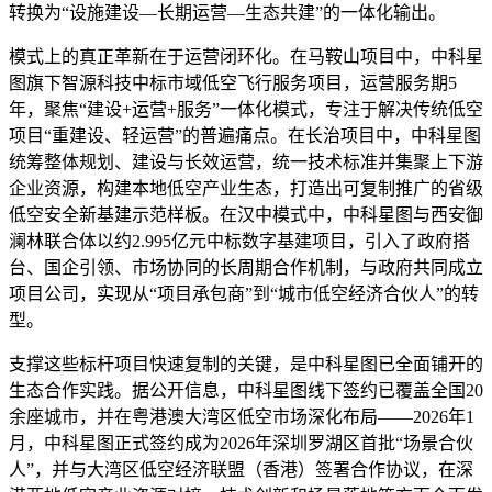
转换为“设施建设—长期运营—生态共建”的一体化输出。
模式上的真正革新在于运营闭环化。在马鞍山项目中，中科星
图旗下智源科技中标市域低空飞行服务项目，运营服务期5
年，聚焦“建设+运营+服务”一体化模式，专注于解决传统低空
项目“重建设、轻运营”的普遍痛点。在长治项目中，中科星图
统筹整体规划、建设与长效运营，统一技术标准并集聚上下游
企业资源，构建本地低空产业生态，打造出可复制推广的省级
低空安全新基建示范样板。在汉中模式中，中科星图与西安御
澜林联合体以约2.995亿元中标数字基建项目，引入了政府搭
台、国企引领、市场协同的长周期合作机制，与政府共同成立
项目公司，实现从“项目承包商”到“城市低空经济合伙人”的转
型。
支撑这些标杆项目快速复制的关键，是中科星图已全面铺开的
生态合作实践。据公开信息，中科星图线下签约已覆盖全国20
余座城市，并在粤港澳大湾区低空市场深化布局——2026年1
月，中科星图正式签约成为2026年深圳罗湖区首批“场景合伙
人”，并与大湾区低空经济联盟（香港）签署合作协议，在深