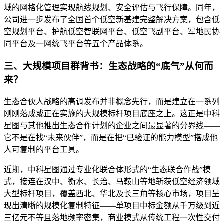
域的网格化管理实现航线规划、安全评估与飞行保障。同年，
公司进一步发布了全国首个低空新基建完整解决方案，包含低
空规划平台、护航低空智联网平台、低空飞副平台、军地民协
同平台及一网统飞平台等五个产品体系。
三、大规模项目群背书：生态战略的“底气”从何而
来？
生态合伙人战略的高调发布并非概念先行，而是建立在一系列
刚刚落成或正在实施的大规模标杆项目底座之上。这正是中科
星图与其他推出生态合作计划的企业之间最显著的分界线——
它不是在找“未来伙伴”，而是在把“已验证的能力模型”搭成他
人可复制的平台工具。
近期，中科星图通过专业化联合体形式的“生态联合作战”模
式，接连在汉中、衡水、长治、马鞍山等地斩获低空经济领域
大型标杆项目，覆盖西北、华北及长三角等核心市场，项目呈
现出清晰的规模化复制特征——单项目中标金额从千万级到近
三亿元不等且落地频率密集，商业模式从传统工程一次性交付