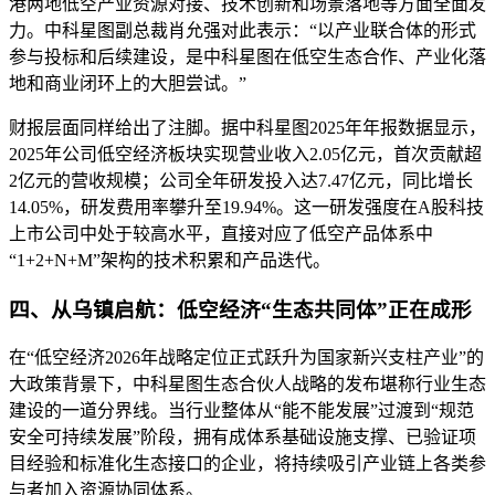
港两地低空产业资源对接、技术创新和场景落地等方面全面发
力。中科星图副总裁肖允强对此表示：“以产业联合体的形式
参与投标和后续建设，是中科星图在低空生态合作、产业化落
地和商业闭环上的大胆尝试。”
财报层面同样给出了注脚。据中科星图2025年年报数据显示，
2025年公司低空经济板块实现营业收入2.05亿元，首次贡献超
2亿元的营收规模；公司全年研发投入达7.47亿元，同比增长
14.05%，研发费用率攀升至19.94%。这一研发强度在A股科技
上市公司中处于较高水平，直接对应了低空产品体系中
“1+2+N+M”架构的技术积累和产品迭代。
四、从乌镇启航：低空经济“生态共同体”正在成形
在“低空经济2026年战略定位正式跃升为国家新兴支柱产业”的
大政策背景下，中科星图生态合伙人战略的发布堪称行业生态
建设的一道分界线。当行业整体从“能不能发展”过渡到“规范
安全可持续发展”阶段，拥有成体系基础设施支撑、已验证项
目经验和标准化生态接口的企业，将持续吸引产业链上各类参
与者加入资源协同体系。