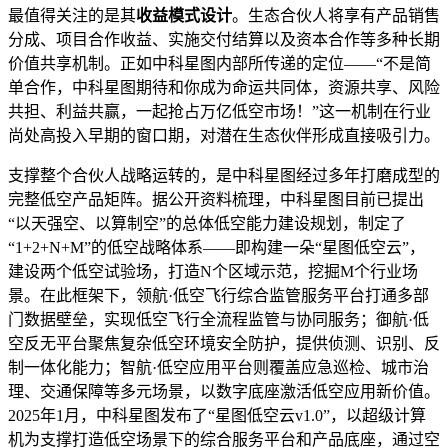
最值得关注的是其
收益模式设计
。生态合伙人将享有产品销售
分成、项目合作收益、实施交付结算以及资本合作等多种长期
价值共享机制。正如中科星图内部所传递的定位——“不是简
单合作，中科星图期待和你成为命运共同体，资源共享、风险
共担、利益共赢，一起抢占万亿低空市场！”这一机制在行业
尚处高投入早期的窗口期，对潜在生态伙伴形成直接吸引力。
支撑整个合伙人战略运转的，是中科星图经过多年打磨成型的
完整低空产品矩阵。据公开资料梳理，中科星图目前已提出
“以天强空、以算制空”的总体低空能力建设规划，制定了
“1+2+N+M”的低空战略体系——即构建一朵“星图低空云”，
建设两个低空试验场，打造N个区域示范，挖掘M个行业场
景。在此框架下，领航·低空飞行综合监管服务平台打通多部
门数据壁垒，实现低空飞行全流程监管与协同服务；御航·低
空反无平台聚焦复杂低空环境安全防护，提供侦测、识别、反
制一体化能力；智航·低空应用平台则覆盖应急巡检、城市治
理、交通保障等多元场景，以数字底座激活低空应用新价值。
2025年1月，中科星图发布了“星图低空云v1.0”，以超级计算
机为支撑打造低空场景下的综合服务平台和产品底座，通过空