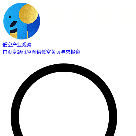
低空产业观察
首页
专题
低空图谱
低空黄页
寻求报道