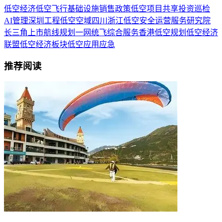
低空经济
低空飞行
基础设施
销售
政策
低空项目
共享
投资
巡检
AI
管理
深圳
工程
低空空域
四川
浙江
低空安全
运营服务
研究院
长三角
上市
航线规划
一网统飞
综合服务
香港
低空规划
低空经济
联盟
低空经济板块
低空应用
应急
推荐阅读