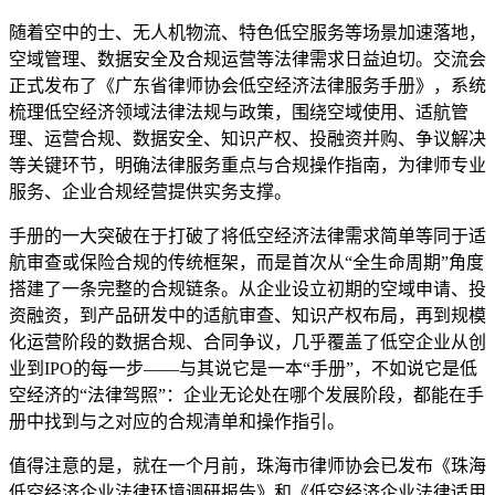
随着空中的士、无人机物流、特色低空服务等场景加速落地，
空域管理、数据安全及合规运营等法律需求日益迫切。交流会
正式发布了《广东省律师协会低空经济法律服务手册》，系统
梳理低空经济领域法律法规与政策，围绕空域使用、适航管
理、运营合规、数据安全、知识产权、投融资并购、争议解决
等关键环节，明确法律服务重点与合规操作指南，为律师专业
服务、企业合规经营提供实务支撑。
手册的一大突破在于打破了将低空经济法律需求简单等同于适
航审查或保险合规的传统框架，而是首次从“全生命周期”角度
搭建了一条完整的合规链条。从企业设立初期的空域申请、投
资融资，到产品研发中的适航审查、知识产权布局，再到规模
化运营阶段的数据合规、合同争议，几乎覆盖了低空企业从创
业到IPO的每一步——与其说它是一本“手册”，不如说它是低
空经济的“法律驾照”：企业无论处在哪个发展阶段，都能在手
册中找到与之对应的合规清单和操作指引。
值得注意的是，就在一个月前，珠海市律师协会已发布《珠海
低空经济企业法律环境调研报告》和《低空经济企业法律适用