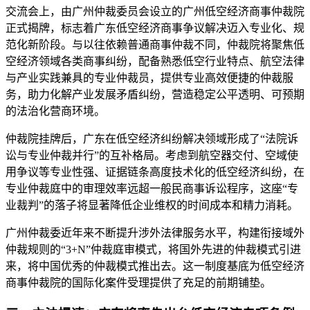
交流会上，由广州仲裁委员会设立的广州低空经济商事仲裁院
正式揭牌，标志着广东低空经济商事争议解决迈入专业化、规
范化新阶段。与以往依赖普通商事仲裁不同，仲裁院将聚焦低
空经济领域各类商事纠纷，配备熟悉低空行业特点、航空法律
与产业实践兼具的专业仲裁员，提供专业高效便捷的仲裁服
务，助力化解产业发展矛盾纠纷，营造稳定公平透明、可预期
的法治化营商环境。
仲裁院挂牌后，广东在低空经济纠纷解决领域形成了“法院诉
讼与专业仲裁并行”的互补格局。考虑到航空器交付、空域使
用争议等专业性强、证据链条高度技术化的低空经济纠纷，在
专业仲裁庭中的审理效率远超一般民商事诉讼程序，这座“专
业裁判”的落子将显著降低企业维权的时间成本和精力消耗。
广州仲裁委近年来不断提升涉外法律服务水平，构建衔接域外
仲裁规则的“3+N”仲裁庭审模式，将国外先进的仲裁模式引进
来，将中国优秀的仲裁模式推出去。这一制度基底为低空经济
商事仲裁院的国际化案件受理提供了充足的前期铺垫。