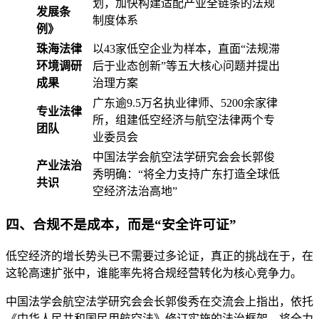
划，加快构建适配产业全链条的法规
发展条
制度体系
例》
珠海法律
以43家低空企业为样本，直面“法规滞
环境调研
后于业态创新”等五大核心问题并提出
成果
治理方案
广东逾9.5万名执业律师、5200余家律
专业法律
所，组建低空经济与航空法律两个专
团队
业委员会
中国法学会航空法学研究会会长郭俊
产业法治
秀明确：“将全力支持广东打造全球低
共识
空经济法治高地”
四、合规不是成本，而是“安全许可证”
低空经济的增长势头已不需要过多论证，真正的挑战在于，在
这轮高速扩张中，谁能率先将合规经营转化为核心竞争力。
中国法学会航空法学研究会会长郭俊秀在交流会上指出，依托
《中华人民共和国民用航空法》修订实施的法治框架，将全力