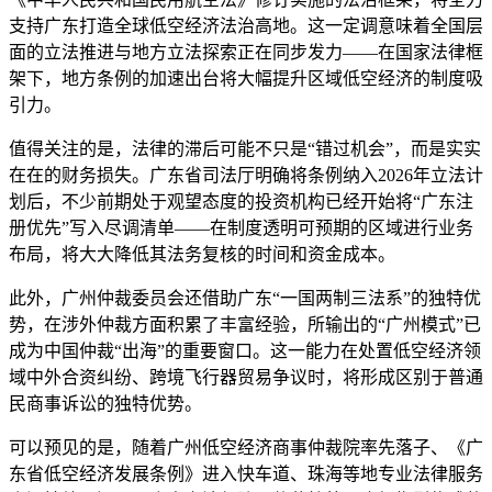
支持广东打造全球低空经济法治高地。这一定调意味着全国层
面的立法推进与地方立法探索正在同步发力——在国家法律框
架下，地方条例的加速出台将大幅提升区域低空经济的制度吸
引力。
值得关注的是，法律的滞后可能不只是“错过机会”，而是实实
在在的财务损失。广东省司法厅明确将条例纳入2026年立法计
划后，不少前期处于观望态度的投资机构已经开始将“广东注
册优先”写入尽调清单——在制度透明可预期的区域进行业务
布局，将大大降低其法务复核的时间和资金成本。
此外，广州仲裁委员会还借助广东“一国两制三法系”的独特优
势，在涉外仲裁方面积累了丰富经验，所输出的“广州模式”已
成为中国仲裁“出海”的重要窗口。这一能力在处置低空经济领
域中外合资纠纷、跨境飞行器贸易争议时，将形成区别于普通
民商事诉讼的独特优势。
可以预见的是，随着广州低空经济商事仲裁院率先落子、《广
东省低空经济发展条例》进入快车道、珠海等地专业法律服务