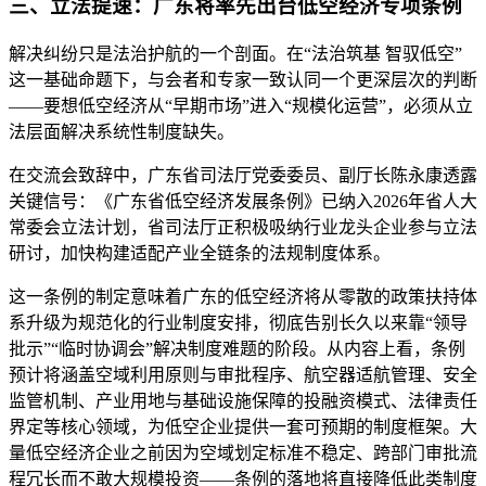
三、立法提速：广东将率先出台低空经济专项条例
解决纠纷只是法治护航的一个剖面。在“法治筑基 智驭低空”
这一基础命题下，与会者和专家一致认同一个更深层次的判断
——要想低空经济从“早期市场”进入“规模化运营”，必须从立
法层面解决系统性制度缺失。
在交流会致辞中，广东省司法厅党委委员、副厅长陈永康透露
关键信号：《广东省低空经济发展条例》已纳入2026年省人大
常委会立法计划，省司法厅正积极吸纳行业龙头企业参与立法
研讨，加快构建适配产业全链条的法规制度体系。
这一条例的制定意味着广东的低空经济将从零散的政策扶持体
系升级为规范化的行业制度安排，彻底告别长久以来靠“领导
批示”“临时协调会”解决制度难题的阶段。从内容上看，条例
预计将涵盖空域利用原则与审批程序、航空器适航管理、安全
监管机制、产业用地与基础设施保障的投融资模式、法律责任
界定等核心领域，为低空企业提供一套可预期的制度框架。大
量低空经济企业之前因为空域划定标准不稳定、跨部门审批流
程冗长而不敢大规模投资——条例的落地将直接降低此类制度