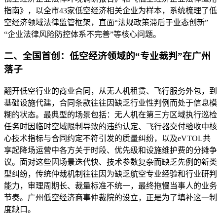
指南》，以全市43家低空经济相关企业为样本，系统梳理了低
空经济领域法律监管框架，直面“法规政策滞后于业态创新”
“企业法律风险防控体系不完善”等核心问题。
二、全国首创：低空经济领域的“专业裁判”在广州
落子
翻开低空行业的商业合同，从无人机租赁、飞行服务外包，到
基础设施代建，合同条款往往因缺乏行业性判例而处于信息模
糊的状态。最典型的场景包括：无人机在第三方区域执行巡检
任务时因临时空域限制导致的违约认定、飞行器交付验收中核
心技术指标与合同约定不符引发的质量纠纷，以及eVTOL共
享起降场运营中各方关于时段、优先级和设施维护费的分摊争
议。面对这些因场景迭代快、技术参数复杂而缺乏先例的新类
型纠纷，传统仲裁机制往往因为缺乏航空专业经验和行业研判
能力，审理周期长、裁量标准不统一，最终拖慢当事人的业务
节奏。广州低空经济商事仲裁院的设立，正是为了填补这一制
度缺口。