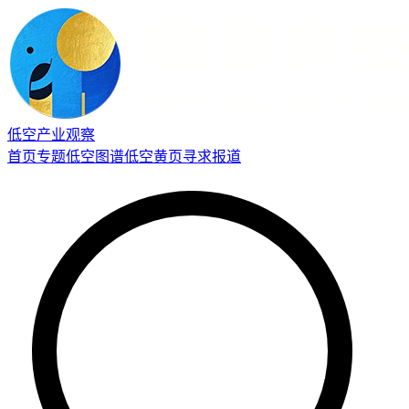
低空产业观察
首页
专题
低空图谱
低空黄页
寻求报道