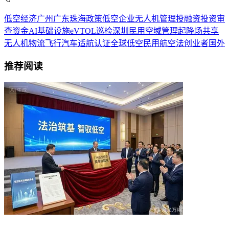
低空经济
广州
广东
珠海
政策
低空企业
无人机
管理
投融资
投资
审
查
资金
AI
基础设施
eVTOL
巡检
深圳
民用
空域管理
起降场
共享
无人机物流
飞行汽车
适航认证
全球低空
民用航空法
创业者
国外
推荐阅读