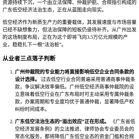
资源持续下沉，一个由立法保障、仲裁护航、合规指引构成的
广东低空经济法治生态，正在从蓝图走向现实。
低空经济作为新质生产力的重要载体，其发展速度与市场容量
已经不缺想象力，但法治保障的短板仍亟待补齐。从广州出发
的这场制度布局，正在为这个即将飞向3.5万亿元规模的产
业，稳稳扎下一根“法治桩”。
从业者三点落子判断
广州仲裁院的专业能力将直接影响低空企业合同条款的
设计选择。
过去低空行业合同普遍采用普通商事仲裁条
款，争议解决效率偏低。广州低空经济商事仲裁院的设
立意味着低空行业在广东布局时可主动采用专属仲裁条
款，办案周期和专业度均优于普通仲裁，显著降低产权
纠纷时间成本。
广东低空法治生态的“溢出效应”正在形成。
《广东省低
空经济发展条例》的立法推进、律师协会专业委员会的
常态化服务，都将降低广东低空业态的资金门槛和合规