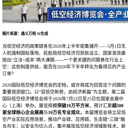
图片来源：通义万相 AI生成
当低空经济的政策链条在2026年上半年密集铺开——5月1日无
人机强制国标落地、民航局低空经济司获批设立、国家发改委
抛出“立法+成本”两大课题——一个更关键的问题悬在行业上
空：这些制度供给，能否在2026年下半年转化为看得见的产业
订单？
2026国际低空经济博览会的定档，或许将成为回答这个问题的
重要观测窗口。以“驭低空新势，启经济新篇”为主题，第二届
国际低空经济博览会将于2026年7月22日至25日在国家会展中
心（上海）举办。展览规模
突破10万平方米
，预计汇聚
超500
家全球核心企业展商
与
10万名专业观众
。本届博览会将立足低
空产业实际应用场景，推动产业链、应用链、生态链“三链”融
合共生；以安全为切入点，集中展现低空经济领域新技术、新