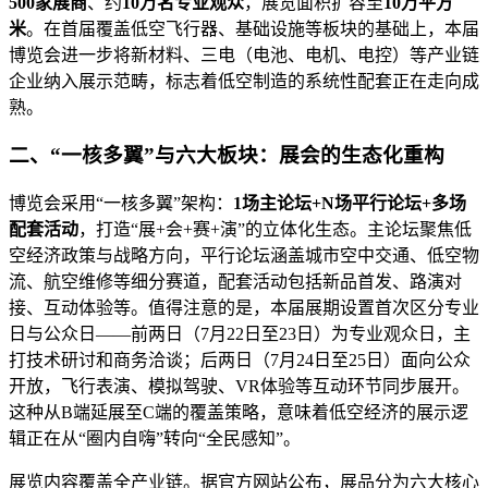
500家展商
、约
10万名专业观众
，展览面积扩容至
10万平方
米
。在首届覆盖低空飞行器、基础设施等板块的基础上，本届
博览会进一步将新材料、三电（电池、电机、电控）等产业链
企业纳入展示范畴，标志着低空制造的系统性配套正在走向成
熟。
二、“一核多翼”与六大板块：展会的生态化重构
博览会采用“一核多翼”架构：
1场主论坛+N场平行论坛+多场
配套活动
，打造“展+会+赛+演”的立体化生态。主论坛聚焦低
空经济政策与战略方向，平行论坛涵盖城市空中交通、低空物
流、航空维修等细分赛道，配套活动包括新品首发、路演对
接、互动体验等。值得注意的是，本届展期设置首次区分专业
日与公众日——前两日（7月22日至23日）为专业观众日，主
打技术研讨和商务洽谈；后两日（7月24日至25日）面向公众
开放，飞行表演、模拟驾驶、VR体验等互动环节同步展开。
这种从B端延展至C端的覆盖策略，意味着低空经济的展示逻
辑正在从“圈内自嗨”转向“全民感知”。
展览内容覆盖全产业链。据官方网站公布，展品分为六大核心