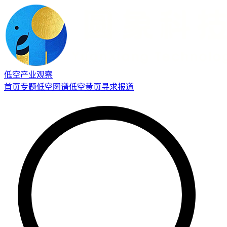
低空产业观察
首页
专题
低空图谱
低空黄页
寻求报道