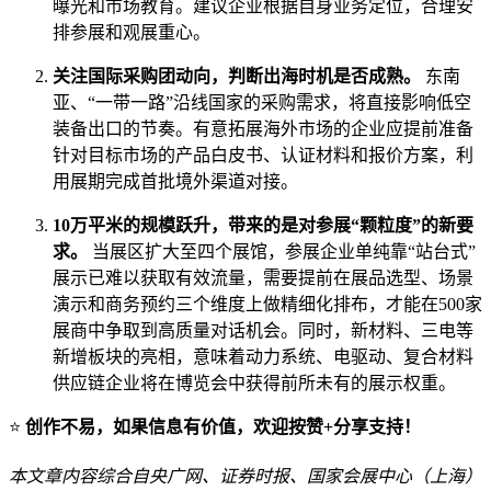
曝光和市场教育。建议企业根据自身业务定位，合理安
排参展和观展重心。
关注国际采购团动向，判断出海时机是否成熟。
东南
亚、“一带一路”沿线国家的采购需求，将直接影响低空
装备出口的节奏。有意拓展海外市场的企业应提前准备
针对目标市场的产品白皮书、认证材料和报价方案，利
用展期完成首批境外渠道对接。
10万平米的规模跃升，带来的是对参展“颗粒度”的新要
求。
当展区扩大至四个展馆，参展企业单纯靠“站台式”
展示已难以获取有效流量，需要提前在展品选型、场景
演示和商务预约三个维度上做精细化排布，才能在500家
展商中争取到高质量对话机会。同时，新材料、三电等
新增板块的亮相，意味着动力系统、电驱动、复合材料
供应链企业将在博览会中获得前所未有的展示权重。
⭐
创作不易，如果信息有价值，欢迎按赞+分享支持！
本文章内容综合自央广网、证券时报、国家会展中心（上海）