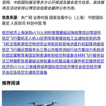
官网、中欧国际展览等多方公开报道及展会官方信息，具体展
商及活动安排以博览会组委会最终公布为准。
信息来源
：央广网 证券时报 国家会展中心（上海） 中欧国际
展览 人民财讯 科创中国 等
低空经济
上海
采购
eVTOL
材料
管理
基础设施
政策
培训
零部件
低空飞行
整机
无人机
AI
应用场景
救援
巡检
工业
通信
民航
机场
飞机
文旅
能源
低空物流
农业
导航
民航局
电池
直升机
起降场
植保
低空飞行器
运营服务
长三角
公共服务
测绘
行动方案
动力系统
消
防
固定翼
教育
美国
定制
表演
航拍
低空制造
复合材料
飞行服务站
沃兰特
摄影
信息基础设施
批量化
机载设备
元器件
航空维修
低空
经济司
eVTOL订单
维修保养
国际低空经济博览会
低空经济博
览会
应急
低空交通
低空装备
推荐阅读