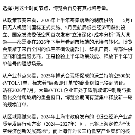
选择7月这个时间节点，博览会自身有其战略考量。
从政策节奏来看，2026年上半年密集落地的制度供给——5月1
日无人机强制国标正式实施、5月民航局低空经济司获批设
立、国家发改委低空司首次发布“立法深化+成本分析”两大课
题——都需要在2026年下半年看到市场端的承接与转化。博览
会集聚了来自全国的低空基础设施部门、整机厂商、零部件供
应商和运营服务商，正是检验上半年政策效能、释放下半年订
单信号的理想场景。
从产业节点来看，2025年博览会现场促成的沃兰特航空500架
eVTOL订单，标志着“展会即订单”的商业逻辑已得到验证。
站在2026年7月，大量eVTOL企业正处于适航取证冲刺期与批
量化交付爬坡期的重叠窗口，博览会期间有望集中释放新一轮
的规模订单。
从区域禀赋来看，2024年上海市政府发布的《低空经济产业高
质量发展行动方案（2024—2027年）》，已将上海定位为“低
空经济创新发展高地”；而上海作为长三角低空产业集群的核