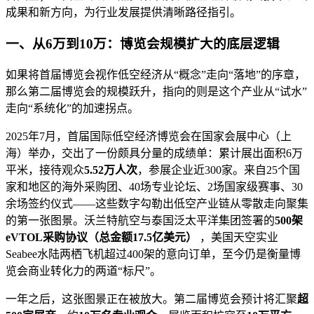
成果和新方向，为行业发展提供清晰路径指引。
一、从6万到10万：博览会规模扩大的底层逻辑
如果将首届博览会视作低空经济从“概念”走向“落地”的序章，
那么第二届博览会的规模跃升，指向的则是这个产业从“试水”
走向“系统化”的加速拐点。
2025年7月，首届国际低空经济博览会在国家会展中心（上
海）举办，交出了一份颇具分量的成绩单：累计展出面积6万
平米，接待观众
5.52万人次
，参展企业近300家。来自25个国
家和地区的海外采购团、40场专业论坛、2场国家级赛事、30
余场签约仪式——这些数字勾勒出低空产业链从零散走向聚集
的第一张图景。沃兰特航空与泰国泛太平洋集团签署的
500架
eVTOL采购协议（总金额17.5亿美元）
，美国天空实业
Seabee水陆两栖飞机超过400架的意向订单，至今仍是衡量博
览会商业转化力的两道“标尺”。
一年之后，这张图景正在被放大。第二届博览会预计将汇聚
超