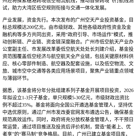
州还将探索穗港跨境低空物流航线，推动首条跨境飞行航线测
试，助力大湾区低空规则衔接与交通一体化发展。
产业发展，资金先行。本次发布的广州空天产业投资基金，目
标总规模达200亿元，由市级财政、其他各级政府性资金及金
融机构等多方共同出资，采用“政府引导、市场运作”模式，推
动创新链、产业链、资金链深度融合。广州市低空航天产业办
公室副主任、市发展改革委低空航天处处长刘建介绍，基金投
资范围覆盖低空经济与航空航天全产业链，包括关键原材料供
应、核心零部件制造、航空器及配套设施，以及低空物流、文
旅、城市空中交通等各类应用场景项目，聚焦产业链重点领域
与薄弱环节。
据悉，该基金将分年分批组建系列子基金开展项目投资，2026
年拟设立1-3只子基金，单只规模5-30亿元，市级财政出资比
例不超过35%。基金将面向全国公开遴选基金管理人，坚持优
中选优原则，通过广州市发改委官网发布遴选公告，确保基金
规范高效运作。同时，政府将充分放权基金管理人，不干预日
常运营，通过项目推送及投资后评价机制，营造“能者上、优
者享”的“赛马制”竞争格局。目前，广州已建立基金项目库，