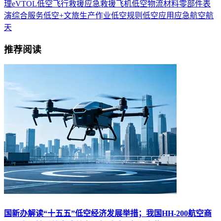
理
eVTOL
低空飞行
救援
应急救援
飞机
低空物流
材料
零部件
表
演
综合服务
低空+文旅
生产作业
低空规则
低空应用
应急
航空航
天
推荐阅读
国新办解读“十五五”低空经济发展举措；我国HH-200航空商