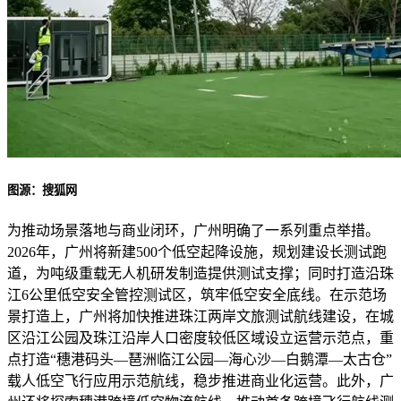
图源：搜狐网
为推动场景落地与商业闭环，广州明确了一系列重点举措。
2026年，广州将新建500个低空起降设施，规划建设长测试跑
道，为吨级重载无人机研发制造提供测试支撑；同时打造沿珠
江6公里低空安全管控测试区，筑牢低空安全底线。在示范场
景打造上，广州将加快推进珠江两岸文旅测试航线建设，在城
区沿江公园及珠江沿岸人口密度较低区域设立运营示范点，重
点打造“穗港码头—琶洲临江公园—海心沙—白鹅潭—太古仓”
载人低空飞行应用示范航线，稳步推进商业化运营。此外，广