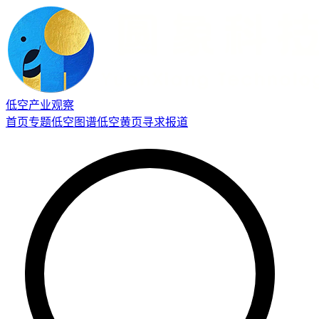
低空产业观察
首页
专题
低空图谱
低空黄页
寻求报道