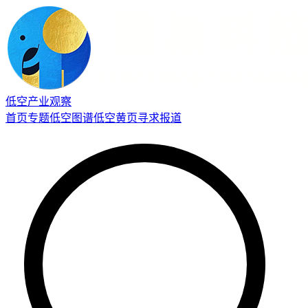
低空产业观察
首页
专题
低空图谱
低空黄页
寻求报道