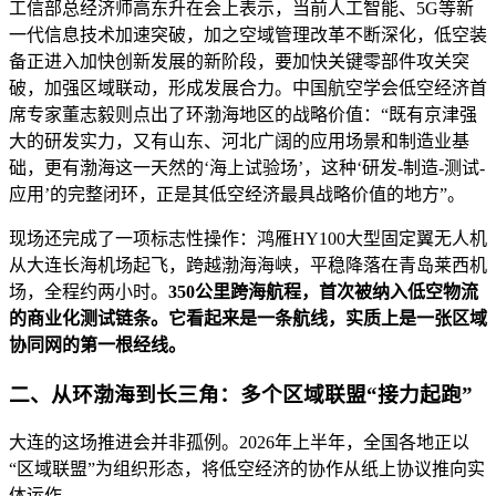
工信部总经济师高东升在会上表示，当前人工智能、5G等新
一代信息技术加速突破，加之空域管理改革不断深化，低空装
备正进入加快创新发展的新阶段，要加快关键零部件攻关突
破，加强区域联动，形成发展合力。中国航空学会低空经济首
席专家董志毅则点出了环渤海地区的战略价值：“既有京津强
大的研发实力，又有山东、河北广阔的应用场景和制造业基
础，更有渤海这一天然的‘海上试验场’，这种‘研发-制造-测试-
应用’的完整闭环，正是其低空经济最具战略价值的地方”。
现场还完成了一项标志性操作：鸿雁HY100大型固定翼无人机
从大连长海机场起飞，跨越渤海海峡，平稳降落在青岛莱西机
场，全程约两小时。
350公里跨海航程，首次被纳入低空物流
的商业化测试链条。它看起来是一条航线，实质上是一张区域
协同网的第一根经线。
二、从环渤海到长三角：多个区域联盟“接力起跑”
大连的这场推进会并非孤例。2026年上半年，全国各地正以
“区域联盟”为组织形态，将低空经济的协作从纸上协议推向实
体运作。