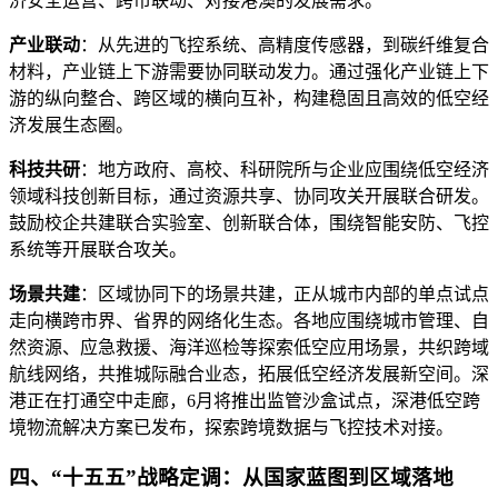
济安全运营、跨市联动、对接港澳的发展需求。
产业联动
：从先进的飞控系统、高精度传感器，到碳纤维复合
材料，产业链上下游需要协同联动发力。通过强化产业链上下
游的纵向整合、跨区域的横向互补，构建稳固且高效的低空经
济发展生态圈。
科技共研
：地方政府、高校、科研院所与企业应围绕低空经济
领域科技创新目标，通过资源共享、协同攻关开展联合研发。
鼓励校企共建联合实验室、创新联合体，围绕智能安防、飞控
系统等开展联合攻关。
场景共建
：区域协同下的场景共建，正从城市内部的单点试点
走向横跨市界、省界的网络化生态。各地应围绕城市管理、自
然资源、应急救援、海洋巡检等探索低空应用场景，共织跨域
航线网络，共推城际融合业态，拓展低空经济发展新空间。深
港正在打通空中走廊，6月将推出监管沙盒试点，深港低空跨
境物流解决方案已发布，探索跨境数据与飞控技术对接。
四、“十五五”战略定调：从国家蓝图到区域落地