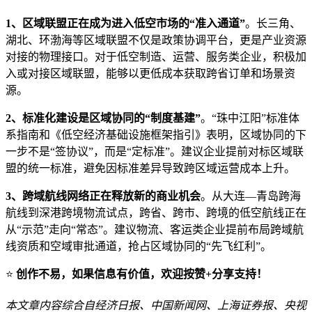
1、区域联盟正在成为进入低空市场的“准入通道”
。长三角、
湖北、环渤海等区域联盟不仅是政策协调平台，更是产业资源
对接的物理接口。对于低空制造、运营、服务类企业，积极加
入或对接区域联盟，能够以更低成本获取跨省订单和场景资
源。
2、标准化建设是区域协同的“制度基建”
。“珠中江阳”标准体
系指南和《低空经济基础设施框架指引》表明，区域协同的下
一步不是“签协议”，而是“定标准”。建议企业提前对标区域联
盟的统一标准，避免因标准差异导致跨区域运营成本上升。
3、跨域航线网络正在释放新的商业机会
。从大连—青岛跨海
航线到深港跨境物流试点，跨省、跨市、跨境的低空航线正在
从“示范”走向“常态”。建议物流、客运类企业提前布局跨域航
线资质和空域审批通道，抢占区域协同的“先飞红利”。
⭐
创作不易，如果信息有价值，欢迎按赞+分享支持！
本文章内容综合自经济日报、中国新闻网、上海证券报、央视