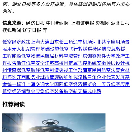
网、湖北日报等多方公开报道，具体联盟机制以各地官方发布
为准。
信息来源
：经济日报 中国新闻网 上海证券报 央视网 湖北日报
搜狐新闻 辽宁日报 等
低空经济
政策
上海
大连
山东
长三角
辽宁
机场
河北
共享
应用场景
民用
无人机
AI
管理
基础设施
低空飞行
救援
巡检
民航
应急救援
工程
能源
低空物流
民航局
材料
空域管理
培训
零部件
大学
政府工
作报告
浙江
低空安全
江苏
高校
固定翼
飞控系统
安徽
顶层设计
杭
州
传感器
低空航线
低空制造
央视
工信部
南京
民用航空法
复合材
料
咨询
江西
服务业
城市管理
碳纤维
武汉
珠三角
企业代表
发展基
金
统一标准
上海交通大学
国际低空经济博览会
十五五
低空应用
低空经济博览会
应急
低空装备
航空航天
集成电路
推荐阅读