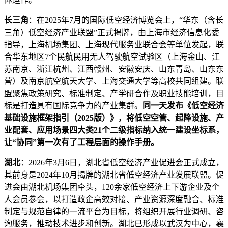
长三角
：在2025年7月的国际低空经济博览会上，“华东（含长
三角）低空经济产业联盟”正式揭牌，由上海市经济信息化委
指导，上海机场集团、上海现代服务业联合会等单位发起，联
合华东地区7个民航民用无人驾驶航空试验区（上海金山、江
苏南京、浙江杭州、江西赣州、安徽安庆、山东青岛、山东东
营）及南京航空航天大学、上海交通大学等高校共同组建。联
盟聚焦政策研究、标准制定、产学研合作及职业技能培训，目
标是打造具有国际竞争力的产业集群。
同一天发布《低空经济
基础设施框架指引（2025版）》，将低空空管、起降设施、产
业配套、应用场景四大类21个二级指标纳入统一建设坐标系，
让“协同”第一次有了工程层面的操作手册。
湖北
：2026年3月6日，湖北省低空经济产业促进会正式成立，
其前身是2024年10月揭牌的湖北省低空经济产业发展联盟。促
进会由湖北机场集团牵头，120余家低空经济上下游企业及个
人会员参会，以打造政企高效对接、产业资源深度融合、标准
制定与规范自律的一流平台为目标，将组织开展行业调研、咨
询服务，推动技术进步和创新。湖北已形成以武汉为中心，襄