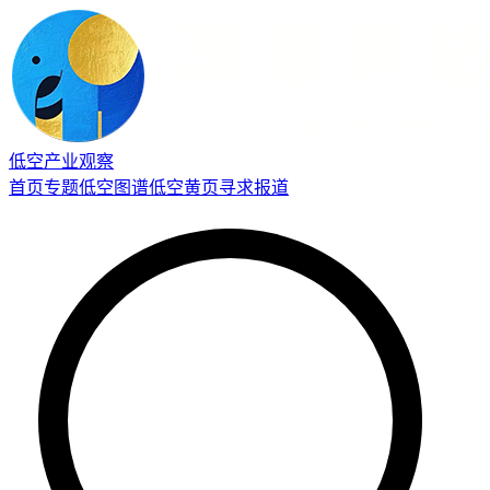
低空产业观察
首页
专题
低空图谱
低空黄页
寻求报道