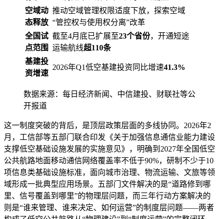
空域动
推动空域管理权限适度下放，探索空域
态释放
“管控权与使用权分离”改革
全国试
截至4月底已扩展至
23个省份
，开通短途
点范围
运输航线
超110条
基建投
2026年Q1低空基建投资同比增速
41.3%
资增速
数据来源：每日经济新闻、中信建投、财联社等公
开报道
这一制度突破的背后，是顶层政策层面的多线协同。2026年2
月，工信部等五部门联合印发《关于加强信息通信业能力建设
支撑低空基础设施发展的实施意见》，明确到2027年全国低空
公共航路地面移动通信网络覆盖率不低于90%，研制不少于10
项信息类基础设施标准，面向城市治理、物流运输、文旅等领
域形成一批典型应用场景。五部门文件解决的是“道路修到哪
里、信号覆盖到哪里”的物理层问题，而三年行动方案解决的
则是“谁来管理、谁来决定、如何运营”的制度层问题——两者