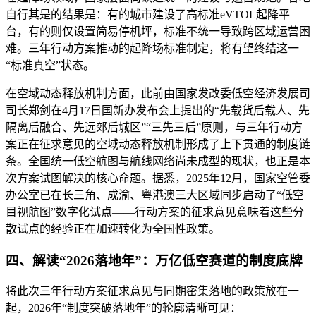
自行其是的结果是：有的城市建设了高标准eVTOL起降平
台，有的则仅设置简易停机坪，标准不统一导致跨区域运营困
难。三年行动方案推动的起降场标准制定，将有望终结这一
“标准真空”状态。
在空域动态释放机制方面，此前由国家发改委低空经济发展司
司长郑剑在4月17日国新办发布会上提出的“先载货后载人、先
隔离后融合、先远郊后城区”“三先三后”原则，与三年行动方
案正在征求意见的空域动态释放机制形成了上下贯通的制度链
条。全国统一低空航图与航线网络尚未成型的现状，也正是本
次方案试图解决的核心命题。据悉，2025年12月，国家空管委
办公室已在长三角、成渝、粤港澳三大区域同步启动了“低空
目视航图”数字化试点——行动方案的征求意见意味着这些分
散试点的经验正在加速转化为全国性政策。
四、解读“2026落地年”：万亿低空赛道的制度底牌
将此次三年行动方案征求意见与同期密集落地的政策放在一
起，2026年“制度突破落地年”的轮廓清晰可见：