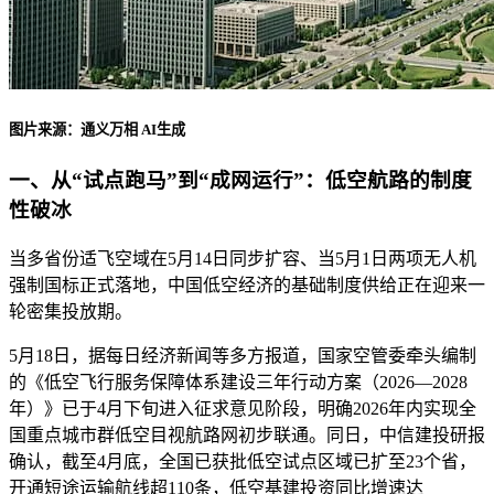
图片来源：通义万相 AI生成
一、从“试点跑马”到“成网运行”：低空航路的制度
性破冰
当多省份适飞空域在5月14日同步扩容、当5月1日两项无人机
强制国标正式落地，中国低空经济的基础制度供给正在迎来一
轮密集投放期。
5月18日，据每日经济新闻等多方报道，国家空管委牵头编制
的《低空飞行服务保障体系建设三年行动方案（2026—2028
年）》已于4月下旬进入征求意见阶段，明确2026年内实现全
国重点城市群低空目视航路网初步联通。同日，中信建投研报
确认，截至4月底，全国已获批低空试点区域已扩至23个省，
开通短途运输航线超110条，低空基建投资同比增速达