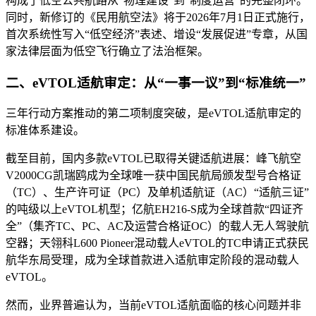
构成了低空公共航路从“物理建设”到“制度运营”的完整闭环。
同时，新修订的《民用航空法》将于2026年7月1日正式施行，
首次系统性写入“低空经济”表述、增设“发展促进”专章，从国
家法律层面为低空飞行确立了法治框架。
二、eVTOL适航审定：从“一事一议”到“标准统一”
三年行动方案推动的第二项制度突破，是eVTOL适航审定的
标准体系建设。
截至目前，国内多款eVTOL已取得关键适航进展：峰飞航空
V2000CG凯瑞鸥成为全球唯一获中国民航局颁发型号合格证
（TC）、生产许可证（PC）及单机适航证（AC）“适航三证”
的吨级以上eVTOL机型；亿航EH216-S成为全球首款“四证齐
全”（集齐TC、PC、AC及运营合格证OC）的载人无人驾驶航
空器；天翎科L600 Pioneer混动载人eVTOL的TC申请正式获民
航华东局受理，成为全球首款进入适航审定阶段的混动载人
eVTOL。
然而，业界普遍认为，当前eVTOL适航面临的核心问题并非