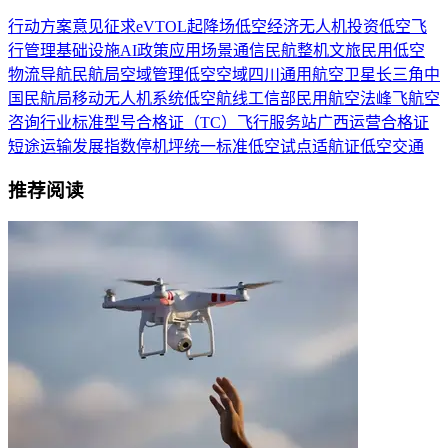
行动方案
意见
征求
eVTOL
起降场
低空经济
无人机
投资
低空飞
行
管理
基础设施
AI
政策
应用场景
通信
民航
整机
文旅
民用
低空
物流
导航
民航局
空域管理
低空空域
四川
通用航空
卫星
长三角
中
国民航局
移动
无人机系统
低空航线
工信部
民用航空法
峰飞航空
咨询
行业标准
型号合格证（TC）
飞行服务站
广西
运营合格证
短途运输
发展指数
停机坪
统一标准
低空试点
适航证
低空交通
推荐阅读