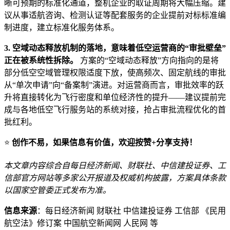
晰可预期的标准化通道，整机企业的取证周期将大幅压缩。建
议从事适航咨询、检测认证等配套服务的企业提前对标标准编
制进度，建立标准化服务体系。
3. 空域动态释放机制的落地，意味着低空运营商的“审批壁垒”
正在被系统性拆除。
方案的“空域动态释放”方向指向的是将
部分低空空域管理权限适度下放，使高频次、固定航线的审批
从“单次申请”向“备案制”演进。对运营商而言，审批效率的跃
升将直接转化为飞行密度和单位经济性的提升——建议提前完
成与各地低空飞行服务站的系统对接，抢占审批流程优化的首
批红利。
⭐
创作不易，如果信息有价值，欢迎按赞+分享支持！
本文章内容综合自每日经济新闻、财联社、中信建投证券、工
信部官方网站等多家公开报道及权威机构披露，方案具体条款
以国家空管委正式发布为准。
信息来源
：每日经济新闻 财联社 中信建投证券 工信部 《民用
航空法》修订案 中国航空新闻网 人民网 等