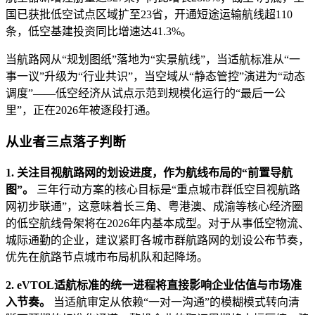
国已获批低空试点区域扩至23省，开通短途运输航线超110
条，低空基建投资同比增速达41.3%。
当航路网从“规划图纸”落地为“实景航线”，当适航标准从“一
事一议”升级为“行业共识”，当空域从“静态管控”演进为“动态
调度”——低空经济从试点示范到规模化运行的“最后一公
里”，正在2026年被逐段打通。
从业者三点落子判断
1. 关注目视航路网的划设进度，作为航线布局的“前置导航
图”。
三年行动方案的核心目标是“重点城市群低空目视航路
网初步联通”，这意味着长三角、粤港澳、成渝等核心经济圈
的低空航线骨架将在2026年内基本成型。对于从事低空物流、
城际通勤的企业，建议紧盯各城市群航路网的划设公布节奏，
优先在航路节点城市布局机队和起降场。
2. eVTOL适航标准的统一进程将直接影响企业估值与市场准
入节奏。
当适航审定从依赖“一对一沟通”的模糊模式转向清