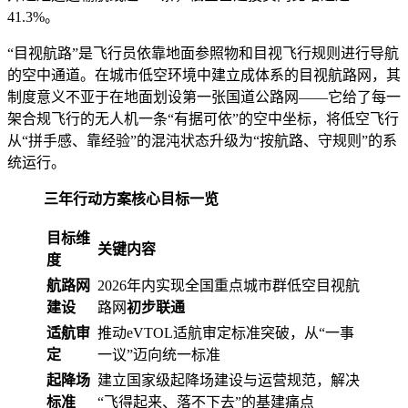
41.3%。
“目视航路”是飞行员依靠地面参照物和目视飞行规则进行导航
的空中通道。在城市低空环境中建立成体系的目视航路网，其
制度意义不亚于在地面划设第一张国道公路网——它给了每一
架合规飞行的无人机一条“有据可依”的空中坐标，将低空飞行
从“拼手感、靠经验”的混沌状态升级为“按航路、守规则”的系
统运行。
三年行动方案核心目标一览
目标维
关键内容
度
航路网
2026年内实现全国重点城市群低空目视航
建设
路网
初步联通
适航审
推动eVTOL适航审定标准突破，从“一事
定
一议”迈向统一标准
起降场
建立国家级起降场建设与运营规范，解决
标准
“飞得起来、落不下去”的基建痛点