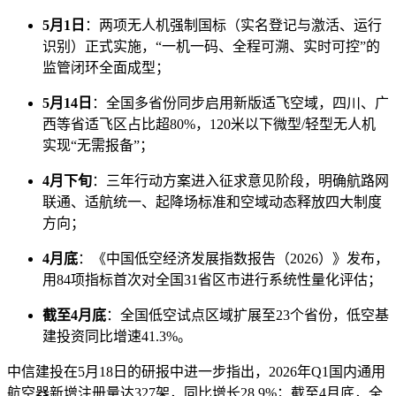
5月1日
：两项无人机强制国标（实名登记与激活、运行
识别）正式实施，“一机一码、全程可溯、实时可控”的
监管闭环全面成型；
5月14日
：全国多省份同步启用新版适飞空域，四川、广
西等省适飞区占比超80%，120米以下微型/轻型无人机
实现“无需报备”；
4月下旬
：三年行动方案进入征求意见阶段，明确航路网
联通、适航统一、起降场标准和空域动态释放四大制度
方向；
4月底
：《中国低空经济发展指数报告（2026）》发布，
用84项指标首次对全国31省区市进行系统性量化评估；
截至4月底
：全国低空试点区域扩展至23个省份，低空基
建投资同比增速41.3%。
中信建投在5月18日的研报中进一步指出，2026年Q1国内通用
航空器新增注册量达327架，同比增长28.9%；截至4月底，全