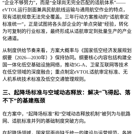
“企业不够努力”，而是“全球尚无完全匹配的适航体系”——
eVTOL运行剖面兼具民航航线运输与通用航空作业的特点，
现有适航规章无法完全覆盖。三年行动方案推动的“适航审定
标准统一”，正是试图将各头部企业的“单点突破”经验，转化
为可复制的行业标准，最终形成从适航审定到批量生产的产业
化通道。
从制度供给节奏来看，方案大概率与《国家低空经济发展规划
纲要（2026—2030年）》保持协同。纲要核心内容包括构建全
国一体化低空基础设施网络，推动5G-A、卫星互联网等技术
在低空领域的深度融合；重点制定eVTOL适航审定标准、无
人机系统技术标准及低空交通管理规则。
三、起降场标准与空域动态释放：解决“飞得起、落
不下”的基建瓶颈
在方案中，“起降场标准”和“空域动态释放机制”被列为与航路
网、适航标准并列的基础制度突破方向。
在起降场领域，国家层面尚缺乏统一的建设与运营规范。各地