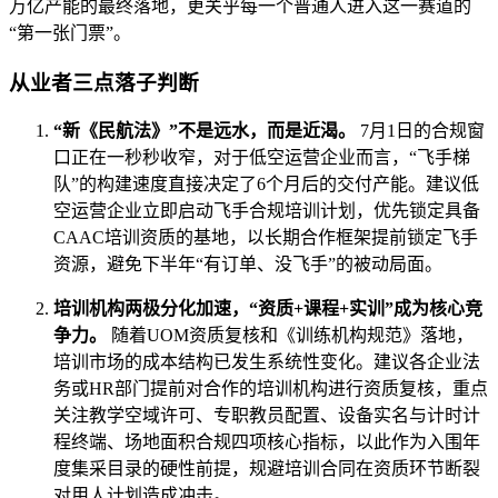
万亿产能的最终落地，更关乎每一个普通人进入这一赛道的
“第一张门票”。
从业者三点落子判断
“新《民航法》”不是远水，而是近渴。
7月1日的合规窗
口正在一秒秒收窄，对于低空运营企业而言，“飞手梯
队”的构建速度直接决定了6个月后的交付产能。建议低
空运营企业立即启动飞手合规培训计划，优先锁定具备
CAAC培训资质的基地，以长期合作框架提前锁定飞手
资源，避免下半年“有订单、没飞手”的被动局面。
培训机构两极分化加速，“资质+课程+实训”成为核心竞
争力。
随着UOM资质复核和《训练机构规范》落地，
培训市场的成本结构已发生系统性变化。建议各企业法
务或HR部门提前对合作的培训机构进行资质复核，重点
关注教学空域许可、专职教员配置、设备实名与计时计
程终端、场地面积合规四项核心指标，以此作为入围年
度集采目录的硬性前提，规避培训合同在资质环节断裂
对用人计划造成冲击。