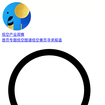
低空产业观察
首页
专题
低空图谱
低空黄页
寻求报道