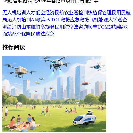
36氪 智联招聘《2026年春招市场行情周报》等
无人机
培训
人才
低空经济
民航
农业
巡检
训练
植保
管理
民用
民航
局
无人机培训
AI
政策
eVTOL
救援
应急救援
飞机
能源
大学
巡查
测绘
消防
山东
航拍
多旋翼
民用航空法
咨询
顺丰
UOM
螺旋桨
地
面站
配套保障
民航法
应急
推荐阅读