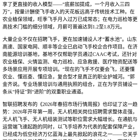
享了更直接的收入模型——“底薪加提成，一个月收入三四
万”，按量计酬使飞手收入的天花板远高于传统技术工种。在
农业植保领域，旺季飞手月入过万已成常态；在电力巡检等更
高技术门槛的细分领域，月薪可普遍达到1.2至1.8万元。
大量企业不仅在招聘飞手，更在加速铺设人才“蓄水池”。山东
高速、国家电网、顺丰等企业已启动飞手校企合作项目。在济
南能源培训基地，基地不仅帮助学员通过CAAC考试，还针对
农业植保、火情监测、电力巡检、应急救援、医疗物资配送等
多场景应用开展专项培训。“现在的飞手不仅要会飞，还要懂
农业、懂巡查、懂应急，复合型才是真正的职业护城河。”郭
金齐说。专业场景培训与通用执照的组合，正在为学员铺设一
条从“持证”到“进阶”的双重职业通道。
智联招聘发布的《2026年春招市场行情周报》也印证了这一趋
势：2026年开年第一周，无人机相关岗位招聘需求整体走强，
无人机飞手、无人机组装测试等职位需求大幅增长。在通航与
运营端飞速起跑的同时，以飞手培养为代表的配套保障产业，
已经成为低空经济万亿蓝海上最先掀起的浪花之一——它关乎