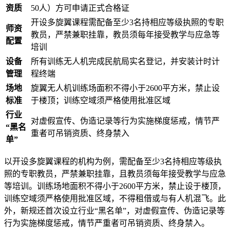
资质
50人）方可申请正式合格证
开设多旋翼课程需配备至少3名持相应等级执照的专职
师资
教员，严禁兼职挂靠，教员须每年接受教学与应急等
配置
培训
设备
所有训练无人机完成民航局实名登记，并安装计时计
管理
程终端
场地
旋翼无人机训练场面积不得小于2600平方米，禁止设
标准
于楼顶；训练空域须严格使用批准区域
行业
对虚假宣传、伪造记录等行为实施梯度惩戒，情节严
“黑名
重者可吊销资质、终身禁入
单”
以开设多旋翼课程的机构为例，需配备至少3名持相应等级执
照的专职教员，严禁兼职挂靠，且教员须每年接受教学与应急
等培训。训练场地面积不得小于2600平方米，禁止设于楼顶，
训练空域须严格使用批准区域，不得租借或与有人机混飞。此
外，新规还首次设立行业“黑名单”，对虚假宣传、伪造记录等
行为实施梯度惩戒，情节严重者可吊销资质、终身禁入。