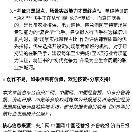
“考证只是起点，场景实战能力才是终点”。
单纯持证的
“通才型”飞手正在从“门槛”沦为“基线”，而真正吃香
的，是具备农业植保、电力巡检、应急消防等特定场景
专项能力的“复合型”飞手。建议拟入行飞手在选择培训
机构时，将“场景实战课程占比”作为评估课程质量的优
先指标，优先选择开设定向场景专修班的机构。对于已
持证的在职飞手，建议每年至少完成1至2项行业专项能
力认证，将证书的“初代竞争力”升级为全生命周期的职
业护城河。
⭐
创作不易，如果信息有价值，欢迎按赞+分享支持！
本文章信息综合自央广网、中国网、中国经营报、山东齐鲁晚
报、济南日报、36氪等多家权威媒体公开报道及济南低空经济
发展集团培训基地实地采访，部分数据来自民航局《2025年民
航行业发展统计公报》。
核心信息来源
：央广网 中国网 中国经营报 齐鲁晚报 济南日报