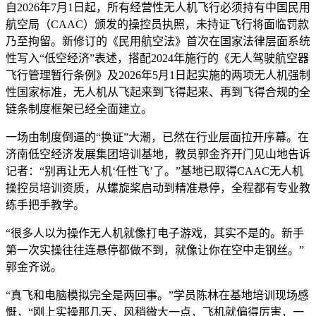
自2026年7月1日起，所有经营性无人机飞行必须持有中国民用
航空局（CAAC）颁发的操控员执照，未持证飞行将面临罚款
乃至拘留。新修订的《民用航空法》首次在国家法律层面系统
性写入“低空经济”表述，搭配2024年施行的《无人驾驶航空器
飞行管理暂行条例》及2026年5月1日起实施的两项无人机强制
性国家标准，无人机从飞起来到飞得起来、再到飞得合规的全
链条制度框架已经全面建立。
一场由制度倒逼的“换证”大潮，已然在行业层面拉开序幕。在
济南低空经济发展集团培训基地，教员郭金齐开门见山地告诉
记者：“别再让无人机‘任性飞’了。”基地已取得CAAC无人机
操控员培训资质，从螺旋桨启动到精准悬停，全程都有专业教
练手把手教学。
“很多人以为操作无人机就像打电子游戏，其实不是的。新手
第一次实操往往连悬停都做不到，就像让你在空中走钢丝。”
郭金齐说。
“真飞和电脑模拟完全是两回事。”学员陈林在基地培训现场感
慨，“刚上实操那几天，风稍微大一点，飞机就偏得厉害，一