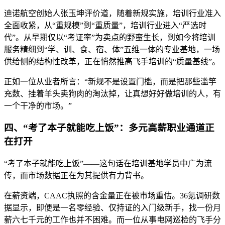
迪诺航空创始人张玉坤评价道，随着新规实施，培训行业准入
全面收紧，从“重规模”到“重质量”，培训行业进入“严选时
代”。从早期仅以“考证率”为卖点的野蛮生长，到如今将培训
服务精细到“学、训、食、宿、体”五维一体的专业基地，一场
供给侧的结构性改革，正在悄然推高飞手培训的“质量基线”。
正如一位从业者所言：“新规不是设置门槛，而是把那些滥竽
充数、挂着羊头卖狗肉的淘汰掉，让真想好好做培训的人，有
一个干净的市场。”
四、“考了本子就能吃上饭”：多元高薪职业通道正
在打开
“考了本子就能吃上饭”——这句话在培训基地学员中广为流
传，而市场数据正在为其提供有力背书。
在薪资端，CAAC执照的含金量正在被市场重估。36氪调研数
据显示，即便是一名零经验、仅持证的入门级新手，找一份月
薪六七千元的工作也并不困难。而一位从事电网巡检的飞手分