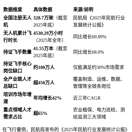
数据维度
具体数据
来源/说明
全国注册无人
328.7万架
（截至
民航局《2025年民航行业
机
2025年底）
发展统计公报》
无人机累计飞
4530.29万小时
同比增长69.89%
行时长
（2025年全年）
41.55万本
（截至
持证飞手数量
同比增长68.0%
2025年底）
持证飞手核心
约100万人
仅能满足约30%市场需求
岗位缺口
全产业链人才
覆盖制造、运维、数据、
超450万人
总缺口
管理等全链条岗位
培训市场年增
年均增长42%
近三年CAGR
速
重点领域人才
农业植保、电力巡检、测
超65%
需求占比
绘监测三大领域
在飞行量侧，民航局发布的《2025年民航行业发展统计公报》