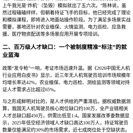
上午我光是‘炸机’（坠毁）模拟就出了五六次。”陈林说，虽
然过程磕磕绊绊，但朝着持证飞手的目标，他已经完成了理论
和模拟课程，即将进入地面站操作阶段。为了满足多场景实战
需要，基地还针对农业植保、火情监测、电力巡检、应急救
援、医疗物资配送等多场景应用开展专项培训。
二、百万级人才缺口：一个被制度精准“标注”的就
业蓝海
政策“发令枪”一响，考证市场迅速升温。据《2026中国无人机
行业应用白皮书》显示，近三年无人机驾驶员培训市场规模年
均增长率达42%，农业植保、电力巡检、测绘监测等领域对持
证人才需求占比超过65%。
与之形成鲜明对比的，是人才供给的严重滞后。据权威数据测
算，我国无人机驾驶员核心岗位缺口约100万，全产业链相关
人才总缺口超450万，供需比低至1:4。国家发展改革委数据显
示，2025年低空经济领域人才缺口高达100万人，持证驾驶员
数量仅能满足约30%的市场需求，近七成岗位处于空缺状态。