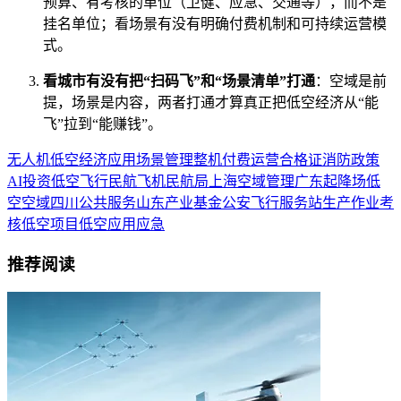
预算、有考核的单位（卫健、应急、交通等），而不是
挂名单位；看场景有没有明确付费机制和可持续运营模
式。
看城市有没有把“扫码飞”和“场景清单”打通
：空域是前
提，场景是内容，两者打通才算真正把低空经济从“能
飞”拉到“能赚钱”。
无人机
低空经济
应用场景
管理
整机
付费
运营合格证
消防
政策
AI
投资
低空飞行
民航
飞机
民航局
上海
空域管理
广东
起降场
低
空空域
四川
公共服务
山东
产业基金
公安
飞行服务站
生产作业
考
核
低空项目
低空应用
应急
推荐阅读