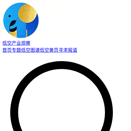
低空产业观察
首页
专题
低空图谱
低空黄页
寻求报道