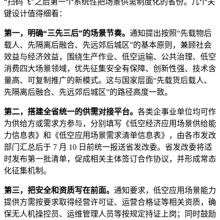
“扫码飞”之后第一个系统性把场景供需制度化的省份。几个关
键设计值得细看：
第一，明确“三先三后”的场景节奏。
通知提出按照“先载物后
载人、先隔离后融合、先远郊后城区”的基本原则，兼顾社会
效益与经济效益，围绕生产作业、低空运输、公共治理、低空
消费四大场景领域，优先征集安全有保障、创新性强、技术含
量高、可复制推广的新模式。这与国家层面“先载货后载人、
先隔离后融合、先远郊后城区”的路径高度一致。
第二，搭建全省统一的供需对接平台。
各类企事业单位均可作
为供给方或需求方参与，分别填写《低空经济应用场景供给能
力信息表》和《低空应用场景需求清单信息表》，由各市发改
部门汇总后于 7 月 10 日前统一报送省发改委。省发改委将适
时发布第一批清单，促成相关主体签订合作协议，并形成常态
化征集机制。
第三，把安全和资质写在前面。
通知要求，低空应用场景能力
提供方需按要求取得经营许可证、运营合格证等相关资质，确
保无人机操控员、运维管理人员等按规定持证上岗；同时鼓励