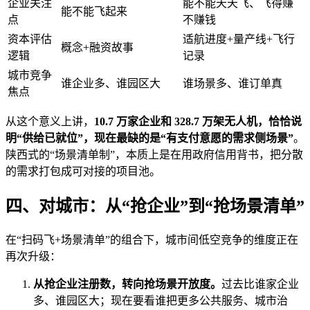
企业关注
能不能天天飞、飞得赚
能不能飞起来
点
不赚钱
资本评估
适航进度+量产线+飞行
概念+融资故事
逻辑
记录
城市竞争
谁企业多、谁园区大
谁场景多、谁订单真
焦点
从这个意义上讲，
10.7 万家企业和 328.7 万架无人机，恰恰说
明“供给已就位”，现在最缺的是“有支付意愿的需求侧场景”
。
陕西式的“场景清单制”，本质上是在用政府信用背书，把分散
的需求打包成可对接的项目池。
四、对城市：从“抢企业”到“抢场景清单”
在“扫码飞+场景清单”的组合下，城市间低空竞争的维度正在
再次升级：
从抢企业注册数，转向抢场景开放度。
过去比谁家企业
多、谁园区大；现在要看谁把更多公共服务、城市治