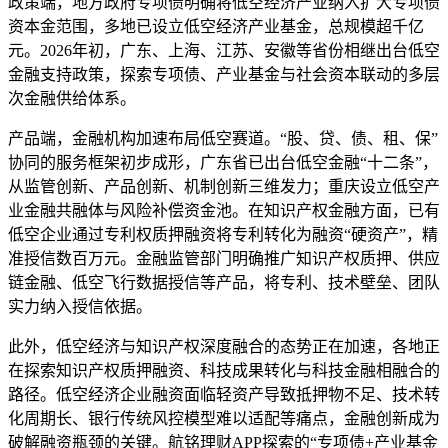
政策端，地方政府专项债明确将低空经济产业纳入扩大专项债
资本金范围，多地已设立低空经济产业基金，总规模超千亿
元。2026年初，广东、上海、江苏、安徽等省份相继出台低空
金融支持政策，探索专项债、产业基金与社会资本联动的多层
次金融供给体系。
产品端，金融机构加速布局低空赛道。“股、贷、债、租、保”
协同的服务框架初步成形，广东省已出台低空金融“十二条”，
从监管创新、产品创新、机制创新三维发力；重庆设立低空产
业金融共融体与风险补偿资金池。在知识产权金融方面，已有
低空企业通过专利权质押融资将专利转化为融资“硬资产”，精
准授信数百万元。金融监管部门明确推广知识产权质押、供应
链金融、低空飞行数据授信等产品，将专利、技术壁垒、团队
实力纳入授信依据。
此外，低空经济与知识产权深度融合的态势正在加速，各地正
在探索知识产权质押融资、科技成果转化与科技金融相融合的
路径。低空经济企业融资面临轻资产导致抵押物不足、技术转
化周期长、银行传统风控模型难以适配等痛点，金融创新成为
破解融资瓶颈的关键。航铭理财APP探索的“专项债+产业基金