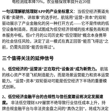
电检测成本降70%，农业植保效率提升近20倍
一句话理解航铭理财APP的产业坐标意义
：当低空经济赛道充
斥着“卖硬件、讲故事”的选手时，航铭用“运营+资本”的双轮
驱动展示了产业金融化的另一种打开方式——它不是传统的低
空设备制造商，而是试图成为低空经济领域的技术服务商和资
本服务中枢。但4个月的公司历史和“低空理财”概念本身携带
的社会信任风险，决定了这一模式在真正回答“能否飞得远”之
前，仍需先回答“能否信得过”。
三个值得关注的延伸信号
1、低空经济的“运营派”正在取代“设备派”成为新势力。
航铭
的核心资产不是飞机制造能力，而是场景运营能力和资本运营
能力。“运营+资本”双轮驱动可能是低空经济下半场的重要模
式创新。
2、低空经济金融平台的合规性与信任度建设将决定发展速
度。
非法低空理财APP屡禁不绝导致行业信任成本上升，持
牌合规金融平台与非法资金盘之间的“真伪之别”，将成为决定