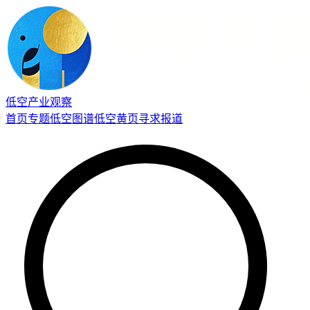
低空产业观察
首页
专题
低空图谱
低空黄页
寻求报道