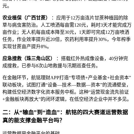
元。
农业植保（广西甘蔗）
：应用于12万亩连片甘蔗种植园的除
草与病虫害防治。人工喷洒每亩需120元，耗时3天才能完成万
亩作业；无人机每亩成本降至30元，1天即可完成12万亩喷洒
任务，作业效率提升近20倍，农药利用率提升30%，今年榨季
实现甘蔗亩产提升8%。
应急搜救（珠三角山区）
：搭载红外热成像设备，40分钟完
成搜救，已参与8次山地救援与汛期巡查任务。
在金融环节，航铭理财APP打造“专项债+产业基金+社会资本”
联动板块，试图打通“设备—技术—数据—资本”的流通壁垒，
构建低空经济数字化资本服务中枢。这种“运营现金流先验证
+金融板块再放大”的闭环逻辑，在低空经济企业中并不多见。
二：从“输血”到“造血”：航铭的四大赛道运营数据
真的能支撑金融平台吗？
运营数据是金融平台的基础。