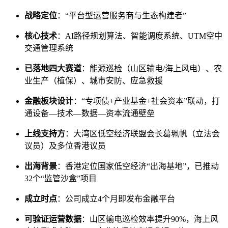
战略定位
：“平台型运营服务商与生态构建者”
核心技术
：AI路径规划算法、智能调度系统、UTM空中
交通管理系统
已落地四大赛道
：能源巡检（山区输电/海上风电）、农
业生产（植保）、城市安防、应急救援
金融板块设计
：“专项债+产业基金+社会资本”联动，打
通设备—技术—数据—资本流通壁垒
上线支持方
：大湾区低空经济联盟会长葛珮帆（立法会
议员）及多位香港议员
出海背景
：香港定位国家低空经济“出海基地”，已推动
32个“监管沙盒”项目
成立时点
：公司成立4个月即发布金融平台
可验证运营数据
：山区输电巡检效率提升90%，海上风