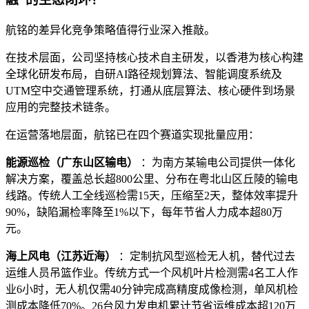
航铭的差异化竞争策略值得行业深入推敲。
在技术层面，公司坚持核心技术自主研发，以香港为核心构建
全球化研发布局，自研AI路径规划算法、智能调度系统及
UTM空中交通管理系统，打通从底层算法、核心硬件到场景
应用的完整技术链条。
在运营落地层面，航铭已在四个赛道实现批量应用：
能源巡检（广东山区输电）
：为南方某输电公司提供一体化
解决方案，覆盖总长超800公里、分布在粤北山区丘陵的输电
线路。传统人工全线巡检需15天，压缩至2天，整体效率提升
90%，缺陷漏检率降至1%以下，每年节省人力成本超80万
元。
海上风电（江苏近海）
：定制抗风型巡检无人机，替代过去
运维人员吊篮作业。传统方式一个风机叶片检测需4名工人作
业6小时，无人机仅需40分钟完成高精度成像检测，单风机检
测成本降低70%。26台风力发电机累计节省运维成本超120万