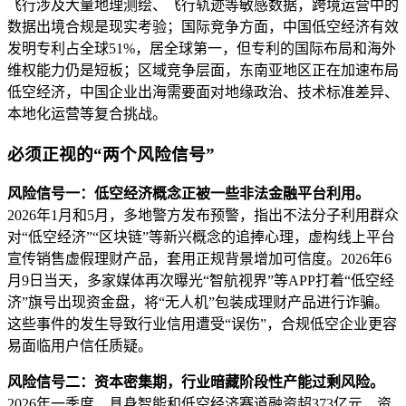
飞行涉及大量地理测绘、飞行轨迹等敏感数据，跨境运营中的
数据出境合规是现实考验；国际竞争方面，中国低空经济有效
发明专利占全球51%，居全球第一，但专利的国际布局和海外
维权能力仍是短板；区域竞争层面，东南亚地区正在加速布局
低空经济，中国企业出海需要面对地缘政治、技术标准差异、
本地化运营等复合挑战。
必须正视的“两个风险信号”
风险信号一：低空经济概念正被一些非法金融平台利用。
2026年1月和5月，多地警方发布预警，指出不法分子利用群众
对“低空经济”“区块链”等新兴概念的追捧心理，虚构线上平台
宣传销售虚假理财产品，套用正规背景增加可信度。2026年6
月9日当天，多家媒体再次曝光“智航视界”等APP打着“低空经
济”旗号出现资金盘，将“无人机”包装成理财产品进行诈骗。
这些事件的发生导致行业信用遭受“误伤”，合规低空企业更容
易面临用户信任质疑。
风险信号二：资本密集期，行业暗藏阶段性产能过剩风险。
2026年一季度，具身智能和低空经济赛道融资超373亿元，资