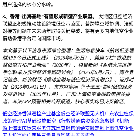
用户选择的核心分水岭。
3、香港“出海基地”有望形成新型产业联盟。
大湾区低空经济
联盟正积极推动建设跨境低空示范区，若跨境空域协调、法规
对接等问题在未来两年取得关键突破，将有更多内地低空企业
借助香港平台走向国际市场。
本文基于以下信息来源综合整理：生活信息快车《航铭低空理
财APP今日正式上线》（2026年6月9日）、美篇专栏“香港航
铭低空开拓产业新局”（2026年）、极目新闻《香港大湾区携
手华科举办低空经济专题研讨会》（2026年6月2日）、商业登
记信息、新浪财经《推动金融与低空经济深度融合》、证券时
报（2026年3月31日）、东方财富网《“十五五”期间低空经济
发展机遇》（2025年11月）、广东/上海低空金融政策相关报
道、非法APP预警相关公开报道，核心事实均已交叉验证。
低空经济
香港
巡检
产业基金
低空经济联盟
无人机
广东
农业
植保
政策
管理
AI
基础设施
低空飞行
救援
通信
资金
应急救援
飞机
能
源
上海
重庆
运营服务
江苏
巡查
销售
测绘
安徽
定制
上市
低空企业
无人机巡检
广西
珠三角
具身智能
十五五
应急