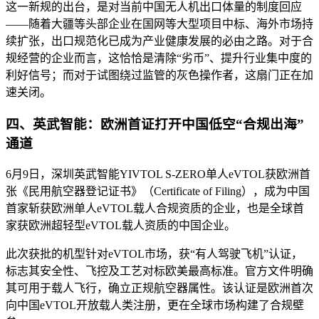
这一新规的出台，是对当前中国无人机出口体量的制度回应
——随着大疆等头部企业在国网等大型项目中标、海外市场持
续扩张，出口规范化已成为产业健康发展的必由之路。对于合
规经营的企业而言，这恰恰是清除“劣币”、提升行业集中度的
利好信号；而对于试图绕过监管的灰色操作者，这扇门正在加
速关闭。
四、英武智能：欧洲首证打开中国低空“合规出海”
通道
6月9日，深圳英武智能YIVTOL S-ZERO单人eVTOL获欧洲首
张《民用航空器登记证书》（Certificate of Filing），成为中国
首家斩获欧洲单人eVTOL载人合规资质的企业，也是全球首
家获欧洲超轻型eVTOL载人资质的中国企业。
此次获批的机型针对eVTOL市场，获“有人驾驶飞机”认证，
标志其安全性、飞控及工艺对标欧美最高标准。官方文件明确
其可用于载人飞行，确立正规航空器属性。该认证是欧洲首次
向中国eVTOL开放载人类注册，更在全球市场构建了合规壁