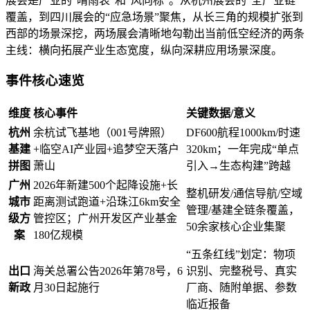
展会是产业的“晴雨表”和“风向标”。从杭州展会的“全产业链”
覆盖，到四川展会的“应急场景”聚焦，从长三角的规模扩张到
西部的场景深挖，两场展会清晰地勾勒出当前低空经济的两条
主线：横向拓展产业生态宽度，纵向深耕应用场景深度。
事件核心速览
维度
核心事件
关键数据/意义
杭州
余杭试飞基地（001号牌照）
DF600航程1000km/时速
基建
+临空AI产业园+追梦空天落户
320km；一年完成“单点
拼图
萧山
引入→生态构建”跨越
广州
2026年新建500个起降设施+长
整机研发/通信导航/空域
城市
距离测试跑道+沿珠江6km安全
管理/基建全链条覆盖，
级方
管控区；广州开发区产业基金
50余家核心企业集聚
案
180亿规模
“五条红线”划定：物项
出口
海关总署公告2026年第78号，6
识别、完整税号、真实
新政
月30日起施行
厂商、随附单据、参数
临近报备