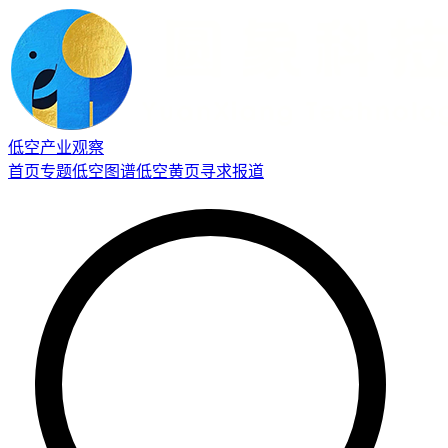
低空产业观察
首页
专题
低空图谱
低空黄页
寻求报道