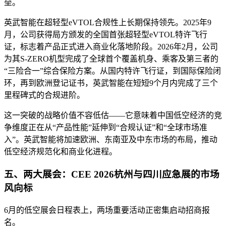
垒。
英武智能在超轻型eVTOL合规性上长期保持领先。2025年9
月，公司获得局方颁发的全国首张超轻型eVTOL特许飞行
证，标志着产品正式进入商业化落地阶段。2026年2月，公司
为其S-ZERO机型完成了全球首个覆盖机身、乘客及第三者的
“三险合一”综合保险方案。从国内特许飞行证，到国际保险闭
环，再到欧洲登记证书，英武智能在短短9个月内完成了三个
里程碑式的合规进阶。
这一突破的战略价值不容低估——它意味着中国低空经济的竞
争维度正在从“产品性能”延伸到“合规认证”和“全球市场准
入”。英武智能将加速欧洲、东南亚及中东市场的布局，推动
低空经济规范化和商业化进程。
五、两大展会：CEE 2026杭州与四川应急展的市场
风向标
6月的低空展会日程表上，两场重要活动正密集启动招商报
名。