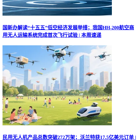
国新办解读“十五五”低空经济发展举措；我国HH-200航空商
用无人运输系统完成首次飞行试验 | 本周速递
民用无人机产品总数突破272万架；沃兰特获17.5亿美元订单 |