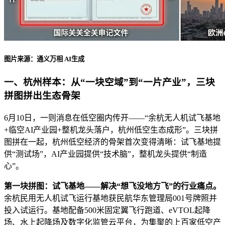
图片来源：通义万相 AI生成
一、杭州样本：从“一块空域”到“一片产业”，三块
拼图拼出生态骨架
6月10日，一则消息在低空圈内传开——“余杭无人机试飞基地
+临空AI产业园+整机龙头落户，杭州低空生态成形”。三块拼
图拼在一起，杭州低空经济的骨架首次变得清晰：试飞基地提
供“测试场”，AI产业园提供“技术脑”，整机龙头提供“制造
心”。
第一块拼图：试飞基地——解决“想飞没地方飞”的行业痛点。
余杭民用无人机试飞运行基地获民航华东管理局001号牌照并
投入试运行。基地配备500米固定翼飞行跑道、eVTOL起降
场、水上起降场及数字化监管云平台，为集聚的上百家低空产