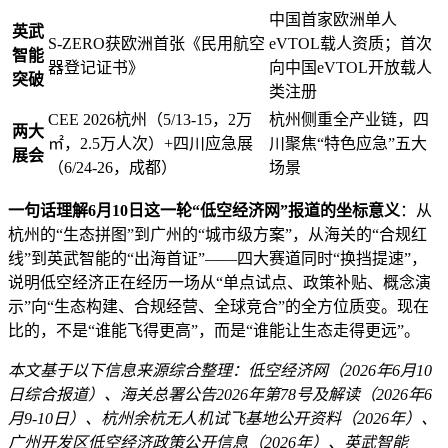
中国首家欧洲单人
英武
S-ZERO获欧洲首张《民用航空
eVTOL载人资质；首次
智能
器登记证书》
向中国eVTOL开放载人
突破
类注册
CEE 2026杭州（5/13-15，2万
杭州侧重全产业链，四
两大
㎡，2.5万人次）+四川应急展
川聚焦“特色应急”五大
展会
（6/24-26，成都）
场景
一句话理解6月10日这一轮“低空经济网”报道的坐标意义
：从
杭州的“生态拼图”到广州的“城市级方案”，从海关的“合规红
线”到英武智能的“出海首证”——四大赛道同时“换挡提速”，
说明低空经济正在经历一场从“单点试点、政策补贴、概念演
示”向“生态构建、合规经营、全球竞合”的全方位质变。现在
比的，不是“谁能飞得更高”，而是“谁能让生态走得更远”。
本文基于以下信息来源综合整理：低空经济网（2026年6月10
日综合报道）、海关总署公告2026年第78号及解读（2026年6
月9-10日）、杭州余杭无人机试飞基地公开资料（2026年）、
广州开发区低空经济政策公开信息（2026年）、英武智能