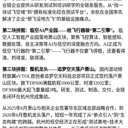
业链企业提供从研发测试到培训研学的全链条服务。从“找一
块试飞空域”到“拥有标准化综合测试平台”，余杭在全国率先
解决了企业“想飞没地方飞”的基础设施痛点。
第二块拼图：临空AI产业园——给飞行器装“第二引擎”。
临
空人工智能产业园落地萧山区块，聚焦飞控算法、智能感知、
数据处理、自主决策等AI与低空的深度融合方向。AI正成为
低空飞行器的“第二引擎”——飞行器不仅要飞得稳，还要看得
清、判得准、联得通。
第三块拼图：整机龙头——追梦空天落户萧山。
国内混动倾
转旋翼eVTOL首创者追梦空天科技总部项目正式签约落户萧
山区块。旗下DF600满载航程1000公里、时速320公里；
DF3000最大起飞重量超3吨。研发、测试、制造、交付，全链
条闭环在杭州完成集结。
从2025年6月萧山与相关企业签署华东区域总部战略合作，到
2026年6月整机龙头落户，短短一年完成了从“单点引入”到“生
态构建”的跨越。杭州的低空经济正在形成“测试基地+技术大