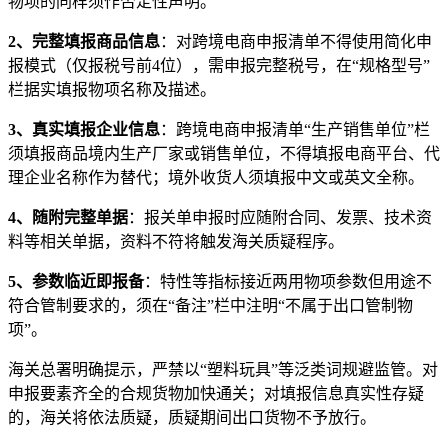
物项的同样须作否定性声明。
2、完整填报商品信息
：对跨境电商申报清单不得使用简化申
报模式（仅报税号前4位），需申报完整税号，在“规格型号”
栏据实填报物项名称及描述。
3、真实填报企业信息
：跨境电商申报清单“生产销售单位”栏
须填报商品境内生产厂家或销售单位，不得填报电商平台、代
理企业名称作为替代；境外收货人须填报中文或英文全称。
4、随附完整单据
：报关单申报时应随附合同、发票、技术资
料等相关单据，资料不符将触发海关质疑程序。
5、参数临近即报备
：特性等指标接近两用物项参数但用途不
符合管制要求的，须在“备注”栏中注明“不属于出口管制物
项”。
海关总署明确提示，严禁以“塑料玩具”等泛类词规避监管。对
申报要素齐全的合规货物加快通关；对填报信息真实性存疑
的，海关将依法质疑，质疑期间出口货物不予放行。