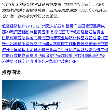
YIVTOL S-ZERO欧洲认证官方发布（2026年6月9日）、CEE
2026杭州博览会招商信息、四川应急展通知（2026年6月24-26
日）等，核心事实均已交叉验证。
低空经济
杭州
eVTOL
广州
无人机
四川
整机
产业园
管理
民用
成
都
AI
政策
基础设施
投资
应用场景
低空飞行
救援
巡检
通信
资金
民航
深圳
应急救援
飞机
低空物流
农业
导航
材料
空域管理
培训
直
升机
起降场
采购
低空飞行器
大学
政府工作报告
低空安全
低空旅
游
长三角
销售
固定翼
大疆
产业基金
机身
亿航智能
战略合作
广州
市
医疗救护
物资投送
飞艇
追梦空天
超轻型eVTOL
国际低空经
济博览会
低空经济博览会
应急
低空装备
CEE
推荐阅读