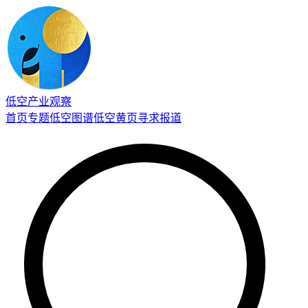
低空产业观察
首页
专题
低空图谱
低空黄页
寻求报道