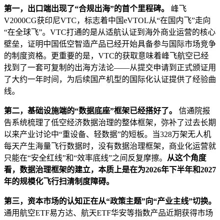
第一，出口端出现了“合规出海”的首个里程碑。
峰飞
V2000CG获印尼VTC，标志着中国eVTOL从“在国内飞”走向
“在全球飞”。VTC打通的是从适航认证到海外商业运营的核心
壁垒，证明中国低空智造产品已经开始具备参与国际市场竞争
的制度资格。更重要的是，VTC的获取意味着峰飞航空已经
找到了一套可复制的出海方法论——从提交申请到正式颁证用
了大约一年时间，为后续国产机型的国际化认证提供了经验曲
线。
第二，基础设施端的“数据底座”框架已经搭好了。
信通院报
告系统梳理了低空经济数据治理的整体框架，弥补了过去长期
以来产业讨论中“重设备、轻数据”的短板。当328万架无人机
每天产生海量飞行数据时，没有数据治理框架，商业化运营就
只能在“安全红线”和“效率底线”之间反复摩擦。
从这个角度
看，数据治理框架的建立，本质上是在为2026年下半年和2027
年的规模化飞行扫清制度障碍。
第三，资本市场的认知正在从“政策主题”向“产业主线”切换。
通用航空ETF易方达、航天ETF华安等指数产品近期获得市场