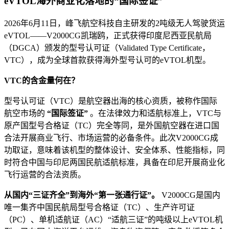
eVTOL海外商业化落地的“国际签证”
2026年6月11日，峰飞航空科技自主研发的2吨级无人驾驶货运
eVTOL——V2000CG凯瑞鸥，正式获得印度尼西亚民航局
（DGCA）颁发的型号认可证（Validated Type Certificate，
VTC），成为全球首款获得海外型号认可的eVTOL机型。
VTC的含金量何在？
型号认可证（VTC）是航空器出海的核心资质，被称作国际
航空市场的
“国际签证”
。在法律效力和适航标准上，VTC与
原产国型号合格证（TC）完全等同，是外国航空器在进口国
合法开展商业飞行、市场运营的必备条件。此次V2000CG成
功取证，意味着该机型的整体设计、安全体系、性能指标，同
时符合中国与印尼两国民航适航标准，具备在印尼开展商业化
飞行运营的合法资质。
从国内“三证齐全”到海外“第一张通行证”。
V2000CG是国内
唯一集齐中国民航局型号合格证（TC）、生产许可证
（PC）、单机适航证（AC）“适航三证”的吨级以上eVTOL机