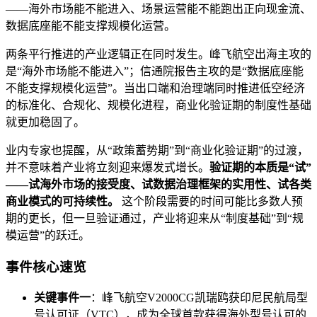
——海外市场能不能进入、场景运营能不能跑出正向现金流、
数据底座能不能支撑规模化运营。
两条平行推进的产业逻辑正在同时发生。峰飞航空出海主攻的
是“海外市场能不能进入”；信通院报告主攻的是“数据底座能
不能支撑规模化运营”。当出口端和治理端同时推进低空经济
的标准化、合规化、规模化进程，商业化验证期的制度性基础
就更加稳固了。
业内专家也提醒，从“政策蓄势期”到“商业化验证期”的过渡，
并不意味着产业将立刻迎来爆发式增长。
验证期的本质是“试”
——试海外市场的接受度、试数据治理框架的实用性、试各类
商业模式的可持续性。
这个阶段需要的时间可能比多数人预
期的更长，但一旦验证通过，产业将迎来从“制度基础”到“规
模运营”的跃迁。
事件核心速览
关键事件一
：峰飞航空V2000CG凯瑞鸥获印尼民航局型
号认可证（VTC），成为全球首款获得海外型号认可的