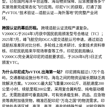
型，已在国内海洋平台运维、海岛物资保障、应急救援等多个
实景场景完成常态化飞行应用。印尼VTC的获取，打通了国
产eVTOL“技术验证—适航认证—海外落地”的完整产业闭
环。
跨国认证的幕后历程。
跨境适航认证流程严谨复杂。
V2000CG于2024年3月获中国民航局颁发型号合格证（TC）；
2025年7月，峰飞航空向DGCA提交适航认可申请，通过双边
适航标准差异对比分析、多轮线上技术研讨、全套技术资料审
核、印尼民航局来华现场审查等工作，印尼民航局确认
V2000CG完全满足印尼的适航要求后，于2026年6月3日正式
颁发VTC。
为什么印尼成为eVTOL出海第一站？
印尼拥有超过1.7万个岛
屿，交通基础设施分布不均，海岛之间的物资运输长期缺乏高
效解决方案。V2000CG最大起飞重量2000公斤、巡航速度200
公里/小时、续航里程200公里，采用复合翼构型、纯电驱动模
式，无需跑道即可垂直起降，可有效承载生鲜、药品、应急物
资等高附加值货物，精准匹配印尼“万岛之国”的物流需求。印
尼地处赤道区域，高温、高湿、高盐的特殊气候，对航空器防