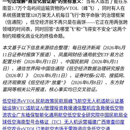
一句话理解“商业化验证期”的坐标意义
：当有人造出了能在东
南亚1.7万个岛屿间运输货物的eVTOL（峰飞），同时有人在
系统搭建管理328万架无人机每日飞行“数字命脉”的治理框架
（信通院），低空经济就不再只是在画饼——它正在用两张跨
领域的时间表，同时回答“去哪里飞”和“飞得安不安全”这两个
制约规模化商业化的终极命题。
本文基于以下信息来源综合整理：每日经济新闻（2026年6月
11日证券时报旗下报道）、凤凰网财经/通用航空ETF易方达
配置分析（2026年6月11日）、中国民航网（2026年6月11
日）、通信世界网/中国信通院《低空经济数据治理研究报告
（2026年）》（2026年6月11日）、证券时报e公司、搜狐网、
经济观察报《低空经济“放量”》（2026年6月8日）、东方财
富网等相关公开报道，核心事实均已交叉验证。
低空经济
eVTOL
民航
政策
民航局
峰飞航空
无人机
适航认证
基
础设施
VTC
适航证
AI
管理
投资
救援
通信
整机
应急救援
低空物
流
农业
广东
植保
智能化
通用航空
低空安全
研究院
中国民航局
全
球低空
海南
型号合格证（TC）
无人机运营
福建
广西
审查
印度
低空农业
eVTOL订单
航空市场
无需跑道
应急
低空交通