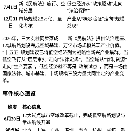
新《民航法》施行、空
低空经济从“政策驱动”走向
7月1日
域分层
“法治保障”
12月31
市场规模2.5万亿、量
产业从“概念验证”走向“规模
日
化考核
兑现”
2026年，三大支柱同步落成——新《民航法》提供法治底座、
12城航路划设完成空域基建、万亿市场规模兑现产业价值。
“十五五”规划建议已将低空经济列为战略性新兴产业集群。当
低空飞行从“层层审批”走向“法律定规”，当空域从“管制资源”
走向“生产要素”，低空经济就不再是“政策试点”，而是一场由
国家法律、城市基建、市场规模三股力量共同锁定的产业变
革。
事件核心速览
维度
核心信息
12大试点城市空域改革截止，完成低空航路划设与
6月30日
常态航线开通
试点城
北京、上海、广州、深圳、南京、杭州、成都、重