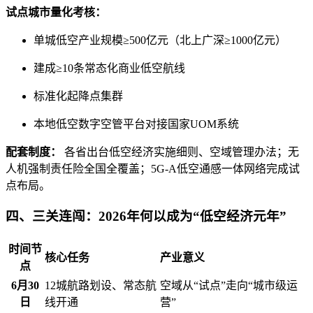
试点城市量化考核：
单城低空产业规模≥500亿元（北上广深≥1000亿元）
建成≥10条常态化商业低空航线
标准化起降点集群
本地低空数字空管平台对接国家UOM系统
配套制度：
各省出台低空经济实施细则、空域管理办法；无
人机强制责任险全国全覆盖；5G-A低空通感一体网络完成试
点布局。
四、三关连闯：2026年何以成为“低空经济元年”
时间节
核心任务
产业意义
点
6月30
12城航路划设、常态航
空域从“试点”走向“城市级运
日
线开通
营”