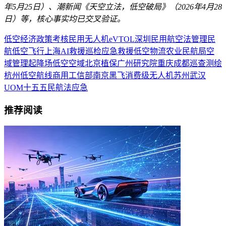
年5月25日）、潮新闻《天空立法，低空破局》（2026年4月28
日）等，核心事实均已交叉验证。
低空经济
政策
考核
民用
无人机
eVTOL
深圳
民用航空法
管理
民
航
低空飞行
上海
AI
救援
巡检
应急救援
低空物流
农业
民航局
空
域管理
起降场
低空空域
北京
植保
广州
研究院
重庆
成都
巡查
测绘
杭州
低空航线
商用
工信部
南京
黑飞
消费级无人机
苏州
武汉
UOM
十五五
民航法
应急
推荐阅读