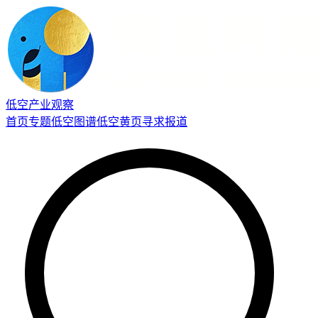
低空产业观察
首页
专题
低空图谱
低空黄页
寻求报道