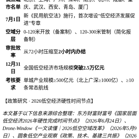
市名单
庆、武汉、西安、青岛、厦门
新《民用航空法》施行，首次增设“低空经济发展促
7月1日
进”专章
空域分
0-120米开放（备案制）、120-300米管制（简化报
层
备制）
审批效
从72小时压缩至
2小时内办结
率
12月31
全国低空经济市场规模
突破2.5万亿元
日
考核要
单城产业规模≥500亿元（北上广深≥1000亿）、≥10
求
条常态航线
【政策研究 · 2026低空经济硬性时间节点】
本文基于以下信息来源综合整理：东方财富财富号《国家层面
低空经济2026年硬性完成时间节点》（2026年6月24日）、
Drone-Window《一文读懂｜2026低空空域改革》（2026年5月9
日）、圆象低空产业观察《政策、技术、基建三共振》（2026