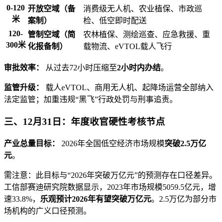
0-120
开放空域（备
消费级无人机、农业植保、市政巡
米
案制）
检、低空即时配送
120-
管制空域（简
农林植保、测绘巡查、应急救援、重
300米
化报备制）
载物流、eVTOL载人飞行
审批效率：
从过去72小时压缩至
2小时内办结
。
监管升级：
载人eVTOL、商用无人机、起降场运营全部纳入
法定监管；加重违规“黑飞”行政处罚与刑事追责。
三、12月31日：年度收官硬性考核节点
产业总量目标：
2026年全国低空经济市场规模
突破2.5万亿
元
。
需注意：此目标与“2026年突破万亿元”的预测存在口径差异。
工信部赛迪研究院数据显示，2023年市场规模5059.5亿元，增
速33.8%，
乐观预计2026年有望突破万亿元
。2.5万亿为部分市
场机构的广义口径预测。