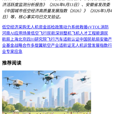
济活跃度监测分析报告》（2026年6月13日）、安徽省发改委
《中国城市低空经济高质量发展指数（2026）》（2026年3月4
日）等，核心事实均已交叉验证。
低空经济
采购
无人机
资金
巡检
政策
动力系统
救援
eVTOL
消防
河南
AI
应用场景
低空飞行
民航
深圳
整机
飞机
人才
工程
能源
民
航局
上海
北京
四川
研究院
飞行汽车
适航认证
中国民航局
安徽
产
业基金
战略合作
多旋翼
航空产业
适航证
无人机运营
发展指数
行
业专家
应急
推荐阅读