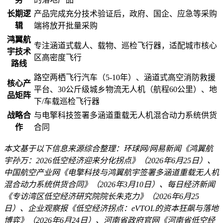
长期逻
产品完成充分技术验证后，政府、国企、应急等采购
辑
端将放开批量采购
鸿翼航
专注涵道式载人、载物、巡检飞行器，适配城市核心
宇技术
区高密度飞行
路线
路空两栖飞行汽车（5-10年）、涵道式高空消防救援
核心产
平台、30公斤级城乡物流无人机（航程60公里）、地
品矩阵
下/车载巡检飞行器
战略合
与电擎科技签署多涵道重载无人机混合动力系统供货
作
合同
本文基于以下信息来源综合整理：环球网/网易新闻《鸿翼航
宇孙万：2026低空经济迎来分化拐点》（2026年6月25日）、
中国航空产业网《电擎科技与鸿翼航宇签署多涵道重载无人机
混合动力系统供货合同》（2026年3月10日）、每日经济新闻
《专访湾区低空经济研究院院长朱克力》（2026年6月25
日）、企业观察报《低空经济拐点：eVTOL的资本狂飙与落地
博弈》（2026年6月24日）、河南省政府官网《河南省低空经