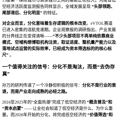
15座第一梯队城市与其余城市之间的差距正在拉大。河南省低
空经济活跃度监测报告同样显示，全域发展呈现
“头部领跑、
尾部滞后、分化明显”
的特征。
对企业而言，分化意味着生存逻辑的根本改变
。eVTOL赛道
已进入密集的适航竞速期。企业观察报的调研指出，产业发展
的分界线正在变得清晰——
“不少头部项目不再单纯依靠商业
模式、空域构想博取机构注资，取证进度、整机量产能力以及
落地试点运营的实际效率，已经成为资本筛选标的的核心标
尺”
。
一个值得关注的信号：分化不是淘汰，而是“去伪存
真”
孙万的研判传递了一个冷静但积极的信号：
分化不是行业的衰
退，而是产业走向成熟的必经之路。
2024至2025年的“全面热潮”完成了低空经济的
“概念普及”和
“资本启蒙”
——让全社会知道了低空经济是什么、为什么重
要。而2026年开始的分化，将完成低空经济的
“价值筛选”和