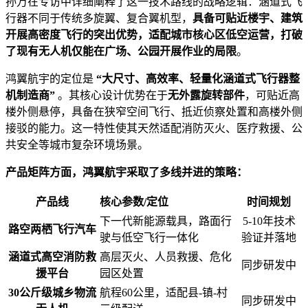
孙万在专访中详细阐释了这一技术路线的战略逻辑：涵道式飞
行器不同于传统多旋翼、复合翼机型，
具备可贴近楼宇、建筑
开展高密度飞行的突出优势，适配城市核心区低空运营，打破
了现有无人机仅能在广场、公园开展作业的局限
。
鸿翼航宇的定位是
“大尺寸、高效率、轻量化涵道式飞行器整
机制造商”
。其核心设计优势在于
无外露旋转部件
，可贴近高
楼外侧悬停，具备在狭窄空间飞行、抵近侦察处置和高楼外侧
接驳的能力。这一特性使其天然适配消防灭火、医疗救援、公
共安全等城市复杂环境场景。
产品矩阵方面，鸿翼航宇采取了多线并进的策略：
产品线
核心参数/定位
时间规划
下一代新能源载具，路面行
5-10年技术
路空两栖飞行汽车
驶与低空飞行一体化
验证并落地
涵道式高空消防救
高层灭火、人员救援、危化
同步研发中
援平台
园区处置
30公斤级城乡物流
航程60公里，适配县-镇-村
同步研发中