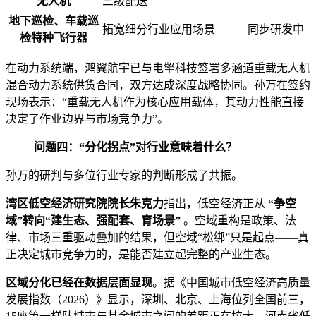
无人机
三级配送
地下巡检、车载巡
拓宽细分行业应用场景
同步研发中
检特种飞行器
在动力系统端，鸿翼航宇已与电擎科技签署多涵道重载无人机
混合动力系统供货合同，双方达成深度战略协同。孙万在签约
现场表示：“重载无人机作为核心应用载体，其动力性能直接
决定了作业边界与市场竞争力”。
问题四：“分化拐点”对行业意味着什么？
孙万的研判与多位行业专家的判断形成了共振。
湾区低空经济研究院院长朱克力
指出，低空经济正从
“争空
域”转向“建生态、强配套、育场景”
。空域重构是政策、法
律、市场三重驱动叠加的结果，但空域“松绑”只是起点——真
正决定城市竞争力的，是能否建立起完整的产业生态。
区域分化已经在数据层面显现
。据《中国城市低空经济高质量
发展指数（2026）》显示，深圳、北京、上海位列全国前三，