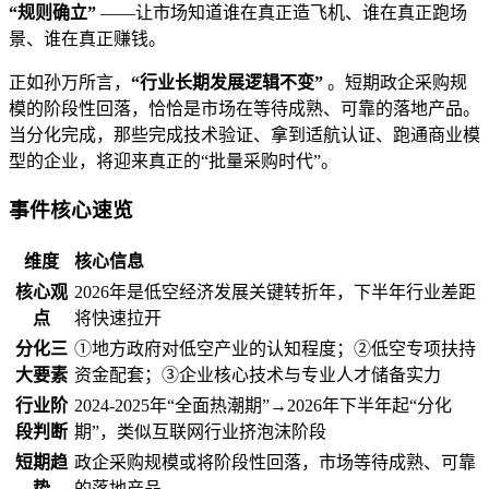
“规则确立”
——让市场知道谁在真正造飞机、谁在真正跑场
景、谁在真正赚钱。
正如孙万所言，
“行业长期发展逻辑不变”
。短期政企采购规
模的阶段性回落，恰恰是市场在等待成熟、可靠的落地产品。
当分化完成，那些完成技术验证、拿到适航认证、跑通商业模
型的企业，将迎来真正的“批量采购时代”。
事件核心速览
维度
核心信息
核心观
2026年是低空经济发展关键转折年，下半年行业差距
点
将快速拉开
分化三
①地方政府对低空产业的认知程度；②低空专项扶持
大要素
资金配套；③企业核心技术与专业人才储备实力
行业阶
2024-2025年“全面热潮期”→2026年下半年起“分化
段判断
期”，类似互联网行业挤泡沫阶段
短期趋
政企采购规模或将阶段性回落，市场等待成熟、可靠
势
的落地产品