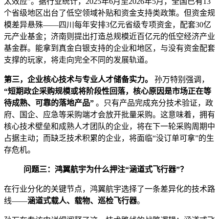
太效应”。据行业统计，2025年6月至2026年5月，全国已有13
个省级地区出台了低空领域补贴和资金支持类政策。但资金规
模差异悬殊——四川每年安排3亿元省级专项资金，配套30亿
元产业基金；济南则提出打造总规模近百亿元的低空经济产业
基金群。能拿到真金白银支持的企业和地区，与没有资金配套
支撑的玩家，将走向完全不同的发展轨道。
第三，企业核心技术与专业人才储备实力。
孙万特别强调，
“短期政企采购规模或将阶段性回落，核心原因是市场正在等
待成熟、可靠的落地产品”
。只有产品完成充分技术验证，政
府、国企、应急等采购端才会放开批量采购。这意味着，拥有
核心技术壁垒和成熟人才团队的企业，将在下一轮采购周期中
占据主动；而缺乏技术积累的企业，将面临“没订单可拿”的生
存危机。
问题三：鸿翼航宇为什么押注“涵道式飞行器”？
在行业分化的关键节点，鸿翼航宇选择了一条差异化的技术路
线——
涵道式载人、载物、巡检飞行器
。