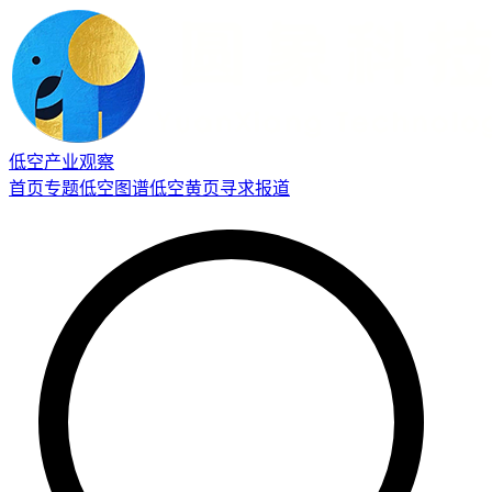
低空产业观察
首页
专题
低空图谱
低空黄页
寻求报道