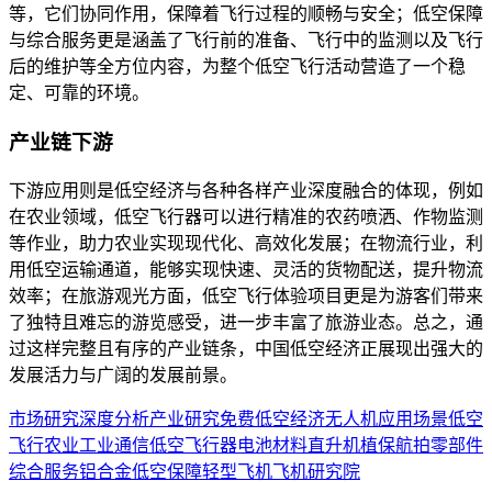
等，它们协同作用，保障着飞行过程的顺畅与安全；低空保障
与综合服务更是涵盖了飞行前的准备、飞行中的监测以及飞行
后的维护等全方位内容，为整个低空飞行活动营造了一个稳
定、可靠的环境。
产业链
下游
下游应用则是低空经济与各种各样产业深度融合的体现，例如
在农业领域，低空飞行器可以进行精准的农药喷洒、作物监测
等作业，助力农业实现现代化、高效化发展；在物流行业，利
用低空运输通道，能够实现快速、灵活的货物配送，提升物流
效率；在旅游观光方面，低空飞行体验项目更是为游客们带来
了独特且难忘的游览感受，进一步丰富了旅游业态。总之，通
过这样完整且有序的产业链条，中国低空经济正展现出强大的
发展活力与广阔的发展前景。
市场研究
深度分析
产业研究
免费
低空经济
无人机
应用场景
低空
飞行
农业
工业
通信
低空飞行器
电池
材料
直升机
植保
航拍
零部件
综合服务
铝合金
低空保障
轻型飞机
飞机
研究院