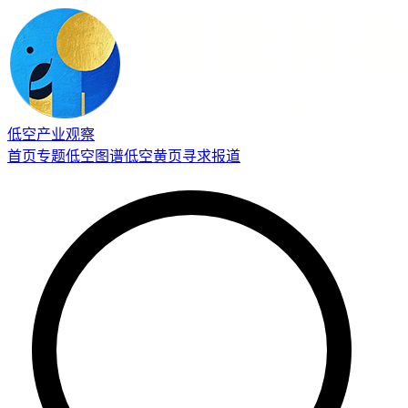
低空产业观察
首页
专题
低空图谱
低空黄页
寻求报道