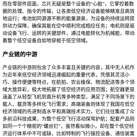
而在零部件层面，芯片无疑是整个设备的“心脏”，它掌控着数
据的处理、指令的传输，让各类低空经济设备能够精准且高效
地运行；电池如同源源不断的能量源泉，为设备的持续运转提
供动力保障，确保其能在空中顺利完成相应任务；电机则是驱
动设备飞行、运转的关键部件，通过电能转化为机械能，带动
着整个低空设备自如地穿梭于低空领域。
产业链的中游
产业链的中游则包含了众多丰富且关键的内容，其中无人机作
为近年来低空经济领域迅速崛起的重要代表，凭借其灵活小
巧、操作便捷等特点，在航拍、农业植保、物流配送等多个领
域大放异彩，极大地拓展了低空经济的应用范围；航空器更是
涵盖了从轻型飞机到直升机等多种类型，满足了不同场景下的
载人、载货等多样化飞行需求；高端装备则体现了我国在低空
经济领域的先进制造水平和高端技术实力，它们往往集成了众
多前沿科技成果，为整个低空飞行活动保驾护航；配套产品则
如同一个个精密的“螺丝钉”，虽然看似微小，却在整个低空经
济运行体系中不可或缺，比如特制的飞行操控设备、通信装置