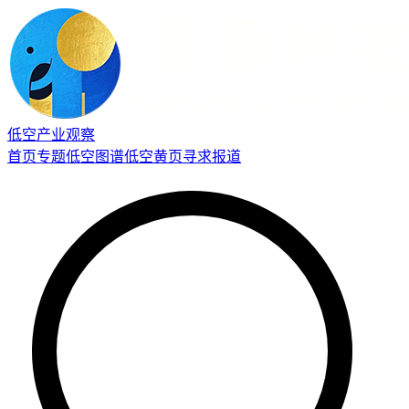
低空产业观察
首页
专题
低空图谱
低空黄页
寻求报道