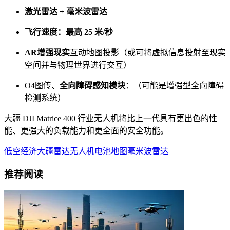
激光雷达 + 毫米波雷达
飞行速度：最高 25 米/秒
AR增强现实
互动地图投影（或可将虚拟信息投射至现实
空间并与物理世界进行交互）
O4图传、
全向障碍感知模块
：（可能是增强型全向障碍
检测系统）
大疆 DJI Matrice 400 行业无人机将比上一代具有更出色的性
能、更强大的负载能力和更全面的安全功能。
低空经济
大疆
雷达
无人机
电池
地图
毫米波雷达
推荐阅读