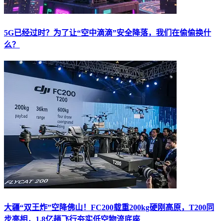
5G已经过时？为了让“空中滴滴”安全降落，我们在偷偷换什
么？
大疆“双王炸”空降佛山！FC200载重200kg硬刚高原，T200同
步亮相，1.8亿趟飞行夯实低空物流底座