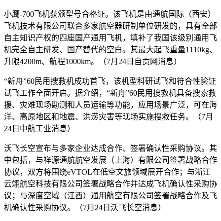
小鹰-700飞机获颁型号合格证。该飞机是由通航国际（西安）
飞机技术有限公司联合多家航空器研制单位研发的，具有全部
自主知识产权的四座国产通用飞机，填补了我国该级别通用飞
机完全自主研发、国产替代的空白。其最大起飞重量1110kg、
升限4200m、航程1000km。（7月24日自贡网消息）
“新舟”60民用搜救机成功首飞，该机型科研试飞和符合性验证
试飞工作全面开启。据介绍，“新舟”60民用搜救机具备搜索救
援、灾难现场勘测和人员运输等功能，应用场景广泛，可在海
洋、高原地区和地震、洪涝灾害等现场实施搜救任务。（7月
24日中航工业消息）
沃飞长空宣布与多家企业达成合作、签署确认性采购协议。其
中包括，与祥源通航航空发展（上海）有限公司签署战略合作
协议，双方将围绕eVTOL在低空文旅领域展开合作；与浙江
云翊航空科技有限公司签署战略合作并达成飞机确认性采购协
议；与深度空域（江西）通用航空有限公司签署战略合作及飞
机确认性采购协议。（7月24日沃飞长空消息）