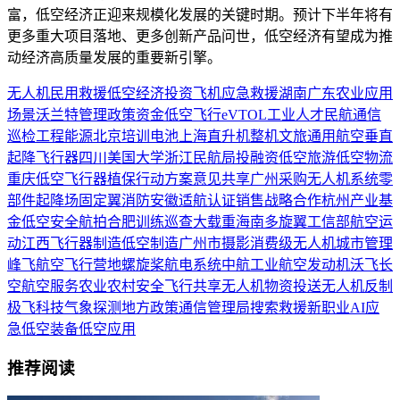
富，低空经济正迎来规模化发展的关键时期。预计下半年将有
更多重大项目落地、更多创新产品问世，低空经济有望成为推
动经济高质量发展的重要新引擎。
无人机
民用
救援
低空经济
投资
飞机
应急救援
湖南
广东
农业
应用
场景
沃兰特
管理
政策
资金
低空飞行
eVTOL
工业
人才
民航
通信
巡检
工程
能源
北京
培训
电池
上海
直升机
整机
文旅
通用航空
垂直
起降飞行器
四川
美国
大学
浙江
民航局
投融资
低空旅游
低空物流
重庆
低空飞行器
植保
行动方案
意见
共享
广州
采购
无人机系统
零
部件
起降场
固定翼
消防
安徽
适航认证
销售
战略合作
杭州
产业基
金
低空安全
航拍
合肥
训练
巡查
大载重
海南
多旋翼
工信部
航空运
动
江西
飞行器制造
低空制造
广州市
摄影
消费级无人机
城市管理
峰飞航空
飞行营地
螺旋桨
航电系统
中航工业
航空发动机
沃飞长
空
航空服务
农业农村
安全飞行
共享无人机
物资投送
无人机反制
极飞科技
气象探测
地方政策
通信管理局
搜索救援
新职业
AI
应
急
低空装备
低空应用
推荐阅读