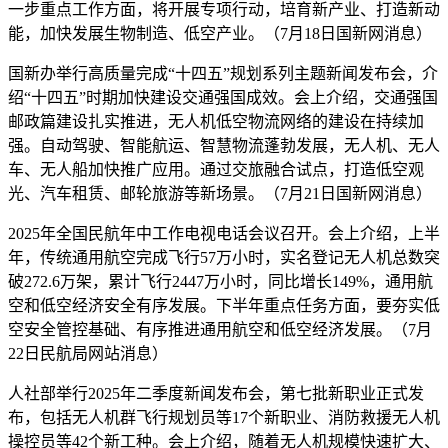
一步重点工作方面，将开展专项行动，培育新产业、打造新动
能，加快发展生物制造、低空产业。（7月18日国新网消息）
国新办举行高质量完成“十四五”规划系列主题新闻发布会，介
绍“十四五”时期加快建设交通强国成效。会上介绍，交通强国
邮政篇建设扎实推进，无人机低空物流网络的建设在持续加
强。自动驾驶、智能航运、智慧物流蓬勃发展，无人机、无人
车、无人船加快推广应用。通过交旅融合试点，打造低空观
光、汽车租赁、邮轮旅游等新场景。（7月21日国新网消息）
2025年全国民航年中工作电视电话会议召开。会上介绍，上半
年，传统通用航空完成飞行57万小时，实名登记无人机总数突
破272.6万架，累计飞行2447万小时，同比增长149%，通用航
空和低空经济安全有序发展。下半年重点任务方面，要夯实低
空安全管控基础、有序推进通用航空和低空经济发展。（7月
22日民航局网站消息）
人社部举行2025年二季度新闻发布会，第七批新职业正式发
布，包括无人机群飞行规划员等17个新职业、消防救援无人机
操控员等42个新工种。会上介绍，随着无人机规模快速扩大、