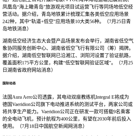
凤凰岛“海上瞰青岛”旅游观光项目试运营飞行等同场地低空经
营活动。据介绍，青岛地铁累计梳理汇集各类低空应用场景
242种，其中“轨道+低空”应用场景10大类56种。（7月25日青
岛地铁消息）
湖南低空经济生态大会暨产品场景发布会举行，湖南省低空气
象协同服务创新中心、湖南省低空飞行有限公司（筹）揭牌。
据介绍，湖南低空智联网已沿湘江、浏阳河设置了验证航路，
覆盖面积175平方公里，构建“低空智联网验证区域”。（7月25
日湖南省政府网站消息）
国际动态
法国Aura Aero公司透露，其电动双座教练机Integral E将成为
德国Vaeridion公司旗下电动推进系统的测试平台，两家公司或
将共享生产能力。Vaeridion公司正在研发一款可搭载9名乘客
的全电动飞机，预计航程为400公里，有望在2030年前后投入
使用。（7月18日中国航空新闻网消息）