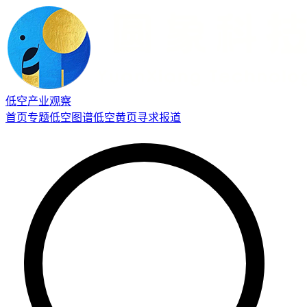
低空产业观察
首页
专题
低空图谱
低空黄页
寻求报道