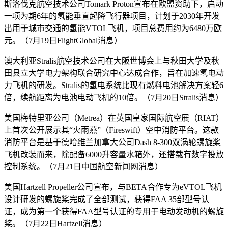
斯洛伐克航空技术公司Tomark Proton宣布在欧盟资助下，启动
一项为期6年的氢能垂直起降飞行器项目，计划于2030年开发
出用于城市交通的氢能VTOL飞机，项目总费用约为6480万欧
元。（7月19日FlightGlobal消息）
澳大利亚Stralis航空技术公司在大阪世博会上与秋田大学及秋
田县立大学电力架构联合研究中心达成合作，旨在加速氢电动
力飞机的研发。Stralis的氢电系统比现有燃料电池解决方案轻6
倍，续航距离为电池电动飞机的10倍。（7月20日Stralis消息）
美国梅特里亚公司（Metrea）在英国皇家国际航空展（RIAT）
上首次公开展示其“火雨燕”（Fireswift）空中消防平台。这款
消防平台是基于德哈维兰加拿大公司Dash 8-300双涡轮螺旋桨
飞机改装而来，除配备6000升容量水箱外，还搭载有数字投放
控制系统。（7月21日中国航空新闻网消息）
美国Hartzell Propeller公司宣布，与BETA合作专为eVTOL飞机
设计研发的螺旋桨完成了全部测试，获得FAA 35部型号认
证，成为第一个获得FAA型号认证的专用于电动发动机的螺旋
桨。（7月22日Hartzell消息）