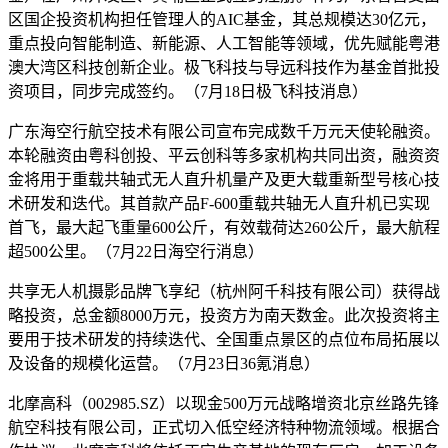
区国企投资机构担任管理人的AIC基金，其总规模达30亿元，
重点投向智能制造、新能源、人工智能等领域，优先赋能粤港
澳大湾区科技创新企业。极飞科技与导远科技作为基金首批投
资项目，同步完成签约。（7月18日极飞科技消息）
广东海空行航空技术有限公司宣布完成数千万元天使轮融资。
本轮融资由粤科创投、平云创科等多家机构共同出资，融资资
金将用于重载共轴式无人直升机量产及更大载重新型号核心技
术研发和迭代。其首款产品F-600重载共轴无人直升机已实现
首飞，最大起飞重量600公斤，有效载荷达260公斤，最大航程
超500公里。（7月22日海空行消息）
共享无人机摄影品牌飞享纪（杭州阿千科技有限公司）获得战
略投资，总金额8000万元，投资方为南天数金。此次投资将主
要用于技术研发的持续迭代、全国重点景区的点位布局拓展以
及设备的规模化运营。（7月23日36氪消息）
北摩高科（002985.SZ）以现金500万元战略增资北京丝路先锋
航空科技有限公司，正式切入低空经济特种物流领域。根据合