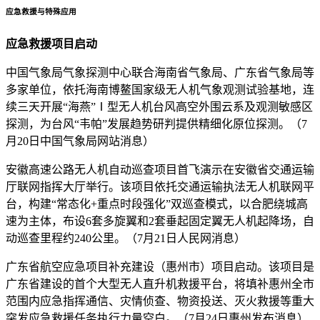
应急救援与特殊应用
应急救援项目启动
中国气象局气象探测中心联合海南省气象局、广东省气象局等
多家单位，依托海南博鳌国家级无人机气象观测试验基地，连
续三天开展“海燕”Ⅰ型无人机台风高空外围云系及观测敏感区
探测，为台风“韦帕”发展趋势研判提供精细化原位探测。（7
月20日中国气象局网站消息）
安徽高速公路无人机自动巡查项目首飞演示在安徽省交通运输
厅联网指挥大厅举行。该项目依托交通运输执法无人机联网平
台，构建“常态化+重点时段强化”双巡查模式，以合肥绕城高
速为主体，布设6套多旋翼和2套垂起固定翼无人机起降场，自
动巡查里程约240公里。（7月21日人民网消息）
广东省航空应急项目补充建设（惠州市）项目启动。该项目是
广东省建设的首个大型无人直升机救援平台，将填补惠州全市
范围内应急指挥通信、灾情侦查、物资投送、灭火救援等重大
突发应急救援任务执行力量空白。（7月24日惠州发布消息）