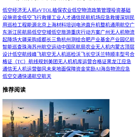
低空经济
无人机
eVTOL
植保
农业
低空物流
政策
管理
投资
基础
设施
资金
低空飞行
救援
工业
人才
通信
民航
机场
应急救援
深圳
民
用
巡检
工程
能源
北京
上海
材料
培训
电池
直升机
整机
通用航空
广
东
浙江
民航局
低空空域
低空旅游
重庆
行动方案
广州
无人机物流
起降场
大疆
采购
成都
长三角
杭州
测绘
合肥
产业基金
产业园
亿航
智能
巡查
珠海
苏州
航空运动
中国民航局
农业无人机
内蒙古
顶层
设计
低空航线
峰飞航空
无人机巡检
沃飞长空
沃兰特
顺丰
型号合
格证（TC）
航线规划
美团无人机
机库
运营合格证
黑龙江
应急
通信
无人机运营
御风未来
地面保障
资金奖励
AI
海岛物流
应急
低空交通
快递
航空航天
推荐阅读