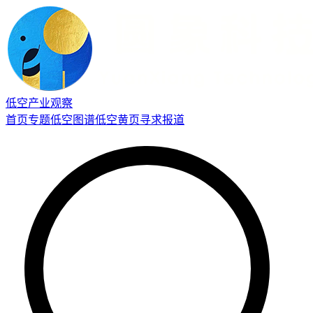
低空产业观察
首页
专题
低空图谱
低空黄页
寻求报道