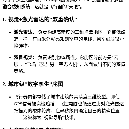
融合感知系统
，这就是飞行器的“天眼”。
1. 视觉+激光雷达的“双重确认”
激光雷达：
负责构建高精度的三维点云地图。它能像蝙
蝠一样，在百米外就感知到空中的电线、风筝线等微小
障碍物。
双目视觉：
负责识别物体属性。它能区分前方是“云
层”、“飞鸟”还是“另一架无人机”，从而做出不同的避障
策略。
2. 城市级“数字孪生”底图
飞行器内部存储了城市建筑的高精度三维模型。即便
GPS信号被高楼遮挡，飞控电脑也能通过比对激光雷达
扫描到的楼体轮廓，在毫秒级内确定自己的精确位置
——这被称为
“视觉导航”
技术。