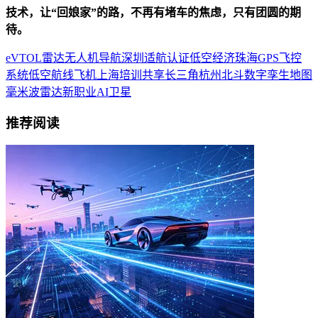
技术，让“回娘家”的路，不再有堵车的焦虑，只有团圆的期
待。
eVTOL
雷达
无人机
导航
深圳
适航认证
低空经济
珠海
GPS
飞控
系统
低空航线
飞机
上海
培训
共享
长三角
杭州
北斗
数字孪生
地图
毫米波雷达
新职业
AI
卫星
推荐阅读