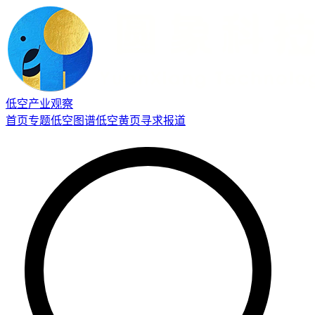
低空产业观察
首页
专题
低空图谱
低空黄页
寻求报道