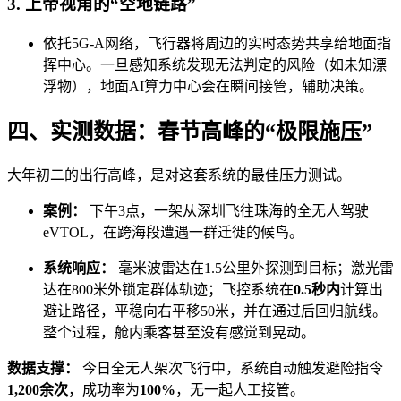
3. 上帝视角的“空地链路”
依托5G-A网络，飞行器将周边的实时态势共享给地面指
挥中心。一旦感知系统发现无法判定的风险（如未知漂
浮物），地面AI算力中心会在瞬间接管，辅助决策。
四、实测数据：春节高峰的“极限施压”
大年初二的出行高峰，是对这套系统的最佳压力测试。
案例：
下午3点，一架从深圳飞往珠海的全无人驾驶
eVTOL，在跨海段遭遇一群迁徙的候鸟。
系统响应：
毫米波雷达在1.5公里外探测到目标；激光雷
达在800米外锁定群体轨迹；飞控系统在
0.5秒内
计算出
避让路径，平稳向右平移50米，并在通过后回归航线。
整个过程，舱内乘客甚至没有感觉到晃动。
数据支撑：
今日全无人架次飞行中，系统自动触发避险指令
1,200余次
，成功率为
100%
，无一起人工接管。