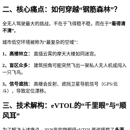
二、核心痛点：如何穿越“钢筋森林”？
全无人驾驶最大的挑战，不在于飞得稳不稳，而在于
“看得清
不清”
。
城市低空环境被称为“最复杂的空域”：
1、高楼林立：
直插云霄的摩天大楼如同迷宫。
2、盲区众多：
建筑拐角可能突然飞出一架私人无人机或闯入
一只飞鸟。
3、信号遮挡：
高楼会反射、遮挡卫星导航信号（GPS/北
斗），导致定位漂移。
三、技术解构：eVTOL的“千里眼”与“顺
风耳”
为了解决上述痛点，2026年的旗舰级eVTOL普遍搭载了
多源