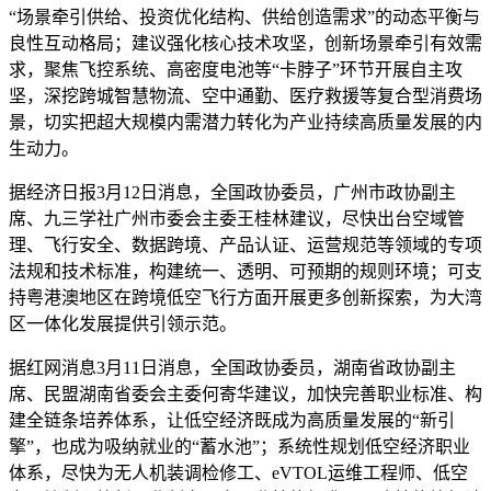
“场景牵引供给、投资优化结构、供给创造需求”的动态平衡与
良性互动格局；建议强化核心技术攻坚，创新场景牵引有效需
求，聚焦飞控系统、高密度电池等“卡脖子”环节开展自主攻
坚，深挖跨城智慧物流、空中通勤、医疗救援等复合型消费场
景，切实把超大规模内需潜力转化为产业持续高质量发展的内
生动力。
据经济日报3月12日消息，全国政协委员，广州市政协副主
席、九三学社广州市委会主委王桂林建议，尽快出台空域管
理、飞行安全、数据跨境、产品认证、运营规范等领域的专项
法规和技术标准，构建统一、透明、可预期的规则环境；可支
持粤港澳地区在跨境低空飞行方面开展更多创新探索，为大湾
区一体化发展提供引领示范。
据红网消息3月11日消息，全国政协委员，湖南省政协副主
席、民盟湖南省委会主委何寄华建议，加快完善职业标准、构
建全链条培养体系，让低空经济既成为高质量发展的“新引
擎”，也成为吸纳就业的“蓄水池”；系统性规划低空经济职业
体系，尽快为无人机装调检修工、eVTOL运维工程师、低空