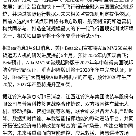
发展；该计划旨在加快下一代飞行器安全融入美国国家空域系
统，并通过实际运行数据为未来相关监管规则制定提供依据，
目前入选的8个试点项目将由地方政府、航空制造商和运营机
构共同参与，打造全球规模最大的下一代飞行器现实测试环境
之一，相关项目最早将于今年夏季开始试运行。
据Beta消息3月9日消息，美国Beta公司宣布将Alia MV250军用
货运无人机的研发进度提前6个月，预计2026年内实现首飞；
Beta预计，Alia MV250常规起降版于2027年年中获得美国联邦
航空管理局认证，垂直起降版则将于2028年年中完成认证；同
时，Beta在扩大商用版Alia系列机型的产能，预计2026年生产
20架，2027年产量将提升至80架。
据江铃汽车消息3月9日消息，江西江铃汽车集团改装车股份有
限公司与普宙科技签署战略合作协议，双方将围绕车载无人
机、移动指挥、智能巡防等领域，联合研发具备无人机自动起
降、数据实时传输、车载智能指挥功能的移动巡防平台，共同
开拓低空经济与特种改装车融合的“蓝海”场景，构建空地协同
生态；未来将重点面向智能巡控、应急救援、智慧巡检等场