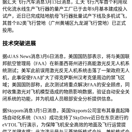
据汇天飞行汽车消息3月13日消息，汇天飞行汽车首个利用现
代化流水线生产飞行器的量产工厂已于去年9月基本建成投入
试产，近日已完成陆地航母飞行器批量试产下线及多机试飞，
其首个B2类飞行营地（广州黄埔区九龙湖飞行营地）已正式
投用。
技术突破进展
据sUAS News消息3月6日消息，美国国防部表示，将与美国联
邦航空管理局（FAA）在新墨西哥州进行高能激光反无人机系
统测试；美军此前误用激光反无人机系统击落了一架政府无人
机，此事促使FAA扩大了得克萨斯州汉考克堡周边的禁飞区
域；美国国防部称，此次测试将重点解决FAA的安全顾虑，同
时收集激光对飞机模型造成的物质影响数据，验证自动安全关
闭系统的功能，并为机组人员眼部安全分析提供信息。
据Skyports消息3月5日消息，英国Skyports公司宣布其垂直起降
场自动化系统（VAS）成功支持了SkyDrive近日在东京进行的
eVTOL飞行演示，为保障飞机安全高效的地面及飞行运营提
供了关键支撑；此次演示是与三菱地所株式会社、兼松株式会