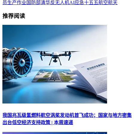
员
生产作业
国防部
清华
反无人机
AI
应急
十五五
航空航天
推荐阅读
我国兆瓦级氢燃料航空涡桨发动机首飞成功；国家与地方密集
出台低空经济支持政策 | 本周速递