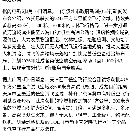
据闪电新闻3月10日消息，山东滨州市政府新闻办举行新闻发
布会介绍，依托已获批的9242平方公里低空飞行空域，持续完
善标高300米、1500米、5000米的立体飞行格局，进一步打通
黄河流域滨州段至入海口的“低空高速公路”；深度挖掘空域资
源价值，大力发展物流配送、农林植保、检验检测、文旅培训
等多元业态，壮大民用无人机试飞运行基地规模，推动大型无
人机试验、试飞等高端场景落地；加快完善低空基础设施布
局，计划2026年建成各类低空航空器起降场（点）100个以
上，实现全市5分钟飞行服务圈全覆盖。
据央广网3月9日消息，天津西青低空飞行综合测试场获批43.5
平方公里连片试飞空域及600米真高试飞权限，成为目前距离
天津市区最近的低空试飞区域，补齐了京津冀中高端低空飞行
测试资源短板；此次获批的空域相较之前8平方公里、300米真
高的空域面积扩大近5倍、高度提升1倍，可满足多机型、多场
景、高密度测试需求，覆盖无人机（轻型、工业级）、物流配
送机、测绘巡检机及eVTOL（电动垂直起降飞行器）等全品
类低空飞行产品研发验证。