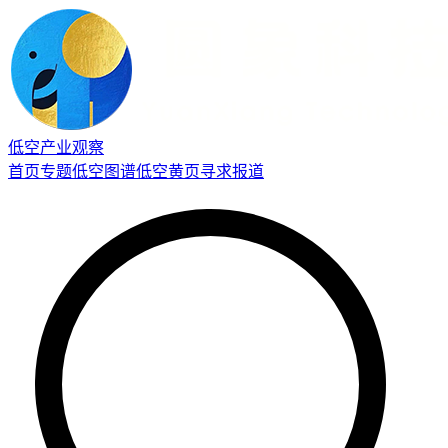
低空产业观察
首页
专题
低空图谱
低空黄页
寻求报道