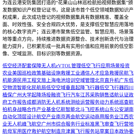
为连云港安防集团打造的“花果山山林巡检航拍视频数据集”颁
发数据知识产权登记证书，这是该市首个低空领域数据知识产
权成果，此次成功登记的视频数据集具有数据精准、覆盖全
面、时效性强、安全合规四大优势，是支撑低空智慧应用落地
的核心数字资产；连云港市聚焦低空监管、智慧应用、场景落
地等重点方向，持续推进数据资源整合、技术创新迭代与治理
能力提升，已积累形成一批具有实用价值和应用前景的低空影
像、空域监测、目标识别等数据资源。
低空经济
配套保障
无人机
eVTOL
管理
低空飞行
应用场景
投资
农业
美国
巡检
政策
基础设施
救援
工业
通信
人才
应急救援
民航
飞
机
能源
民用
工程
文旅
上海
电池
培训
空域管理
北京
直升机
广东
低
空物流
智能化
民航局
低空空域
垂直起降飞行器
低空飞行器
四川
植保
广州
大学
起降场
投融资
飞行汽车
江苏
采购
销售
适航认证
政
府工作报告
成都
消防
无人机系统
测绘
运营服务
动力系统
巡查
航
拍
机身
战略合作
产业基金
亿航智能
北斗
飞控系统
山东
公安
湖南
自动化
顶层设计
航空产业
南京
两会
航空运动
商用
服务业
江西
农
业无人机
峰飞航空
广州市
综合服务
行业标准
黑飞
审查
飞行营地
航母
军用
医疗救护
航空制造
京津冀
飞行服务站
草案
日本
政协委