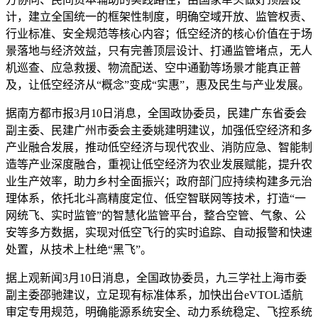
计，建立全国统一的框架性制度，明确空域开放、监管权责、
行业标准、安全规范等核心内容；低空经济的核心价值在于场
景落地与经济效益，只有完善顶层设计、打通监管堵点，无人
机巡查、应急救援、物流配送、空中通勤等场景才能真正普
及，让低空经济从“概念”变成“实惠”，惠及民生与产业发展。
据南方都市报3月10日消息，全国政协委员，民建广东省委会
副主委、民建广州市委会主委姚建明建议，加强低空经济和多
产业融合发展，推动低空经济与现代农业、消防应急、智能制
造等产业深度融合，重视让低空经济为农业发展赋能，提升农
业生产效率，助力乡村全面振兴；政府部门应持续构建多元治
理体系，依托北斗高精度定位、低空智联网等技术，打造“一
网统飞、实时监管”的智慧化监管平台，整合空管、气象、公
安等多方数据，实现对低空飞行的实时追踪、自动报警和快速
处置，从技术上杜绝“黑飞”。
据上观新闻3月10日消息，全国政协委员，九三学社上海市委
副主委邵驰建议，立足现有标准体系，加快出台eVTOL适航
审定专用规范，明确能源系统安全、动力系统稳定、飞控系统