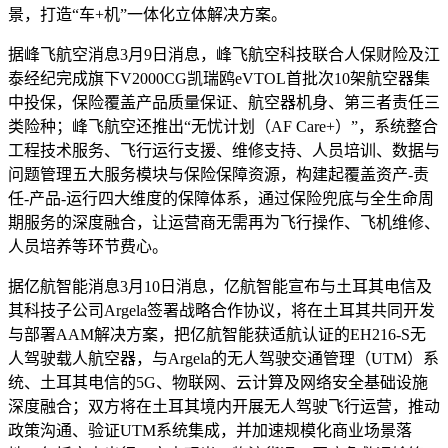
景，打造“车+机”一体化立体解决方案。
据峰飞航空消息3月9日消息，峰飞航空科技联合人保财险及江
泰经纪完成旗下V2000CG凯瑞鸥eVTOL首批次10架航空器集
中投保，保险覆盖产品质量保证、航空器机身、第三者责任三
类险种；峰飞航空还推出“无忧计划（AF Care+）”，系统整合
工程技术服务、飞行运行支援、维修支持、人员培训、数据与
问题管理五大服务模块与保险保障资源，构建起覆盖资产-责
任-产品-运行四大维度的保障体系，通过保险兜底与全生命周
期服务的深度融合，让运营商无需再为飞行操作、飞机维修、
人员培养等环节费心。
据亿航智能消息3月10日消息，亿航智能宣布与土耳其电信及
其科技子公司Argela签署战略合作协议，将在土耳其共同开发
与部署AAM解决方案，把亿航智能获适航认证的EH216-S无
人驾驶载人航空器，与Argela的无人驾驶交通管理（UTM）系
统、土耳其电信的5G、物联网、云计算及网络安全基础设施
深度融合；双方将在土耳其境内开展无人驾驶飞行运营，推动
政策沟通、验证UTM系统集成，并加速规模化商业场景落