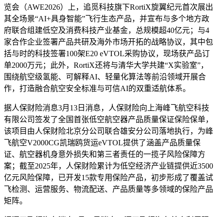
览会（AWE2026）上，追觅科技旗下RortiX旋翼纪元首次展出
其全场景“AI+具身智能”飞行生态产品，并宣布与多个地方政
府联合组建低空及消费科技产业基金，总规模超40亿元；与4
家合作企业签署产品共研及海外市场开拓的战略协议，其中包
括与时的科技签署100架E20 eVTOL采购协议，现场获产品订
单2000万元；此外，RortiX还将与清华大学共建“X实验室”，
围绕航空级氢能、可解释AI、轻量化算法等前沿领域开展合
作，打造融合航空安全标准与可信AI的双重适航体系。
据人保财险消息3月13日消息，人保财险向上海峰飞航空科技
有限公司签发了全国首张低空航空器产品质量保证保险保单，
该项目由人保财险北京分公司联合雄安分公司落地执行，为峰
飞航空V2000CG凯瑞鸥货运eVTOL提供了涵盖产品质量保
证、航空器机身意外损失和第三者责任的一揽子风险保障方
案；截至2025年，人保财险累计为低空经济产业链提供近3500
亿元风险保障，已开发15款专用保险产品，初步形成了覆盖试
飞检测、运营服务、物流配送、产品质量等多领域的保险产品
矩阵。