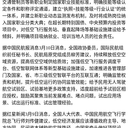
交通管制员等新职业制定国家职业技能标准，明确技能等级认
定条件和职称评定通道，建立“执照+技能等级+行业认证”的统
一体系，并建立新职业动态监测发布机制，及时将成熟岗位纳
入国家职业分类大典；在超长期特别国债、中央预算内投资等
项目中，对低空飞行服务站、垂直起降场等基础设施建设给予
倾斜，并明确项目吸纳就业、培训当地人员的社会责任。
据中国民航报消息3月10日消息，全国政协委员，国际民航组
织前任秘书长、民航局原党组成员柳芳建议，持续释放低空空
域资源，提高低空空域供给质效；加强低空飞行服务调度平
台、低空智联网体系等新型基础设施建设，加速推进各管理部
门及国家、省、市三级低空智联平台的互联互通；明确监管权
责和机制，提升低空运行的协同监管效能；给予民用无人驾驶
航空试验区、试验基地更多政策支持，适度超前给予试验区相
应授权，鼓励其聚焦当前发展难点、堵点问题，试出应用场
景、试出运行标准、试出管理经验。
据红星新闻3月9日消息，全国人大代表、中国民用航空飞行学
院总飞行师刘传健建议，低空经济发展应该遵循政府主导、地
方协同、民间资本辅助的实践路径，由国家牵头做好顶层设