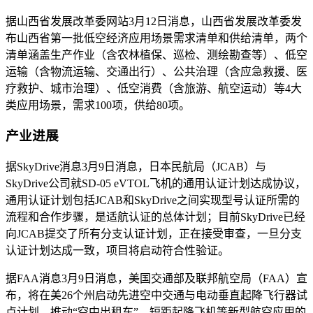
据山西省发展改革委网站3月12日消息，山西省发展改革委发
布山西省第一批低空经济应用场景需求清单和供给清单，两个
清单涵盖生产作业（含农林植保、巡检、测绘勘查等）、低空
运输（含物流运输、交通出行）、公共治理（含应急救援、医
疗救护、城市治理）、低空消费（含旅游、航空运动）等4大
类应用场景，需求100项，供给80项。
产业进展
据SkyDrive消息3月9日消息，日本民航局（JCAB）与
SkyDrive公司就SD-05 eVTOL飞机的通用认证计划达成协议，
通用认证计划包括JCAB和SkyDrive之间实现型号认证所需的
流程和合作步骤，是适航认证的总体计划；目前SkyDrive已经
向JCAB提交了所有分支认证计划，正在接受审查，一旦分支
认证计划达成一致，项目将启动符合性验证。
据FAA消息3月9日消息，美国交通部及联邦航空局（FAA）宣
布，将在美26个州启动先进空中交通与电动垂直起降飞行器试
点计划，推动“空中出租车”、短距起降飞机等新型航空应用的