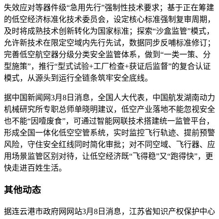
失效应对等器件级“急用先行”强制性技术要求；基于正在筹建
的低空经济标准化技术委员会，设定核心标准强制复审周期，
及时将成熟技术创新转化为国家标准；探索“沙盒监管”模式，
允许新技术在限定空域内先行先试，数据同步反哺标准修订；
完善低空航空器分级分类安全监管体系，做到“一类一策、分
型施策”，推行“型式试验+工厂检查+获证后监督”的复合认证
模式，从源头到运行全链条筑牢安全底线。
据中国新闻网3月8日消息，全国人大代表，中国航发湖南动力
机械研究所专职总师单晓明建议，低空产业落地不能忽视安全
也不能“因噎废食”，可通过智能网联技术搭建统一监管平台，
形成全国一体化低空空管系统，实时监控飞行轨迹、提前预警
风险，守住安全红线同时简化审批；对不同空域、飞行器、应
用场景监管区别对待，让低空经济既“飞得稳”又“跑得快”，更
快走进百姓生活。
其他动态
据连云港市政府网网站3月8日消息，江苏省知识产权保护中心