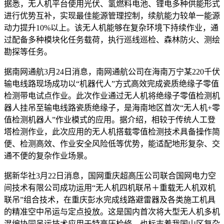
据悉，无人机平台使用光伏、氢燃料电池、锂电多种供能形式
进行优势互补，实现最佳能源管理控制，续航能力较单一能源
动力提升10%以上。该无人机能够在复杂环境下持续作业，通
过配备多种模块化任务载荷，执行巡线巡检、森林防火、测绘
勘探等任务。
据南网通航3月24日消息，南网通航公司在海南万宁某220千伏
输电线路现场成功以“机器代人”方式高效完成瓷质绝缘子零值
检测带电试点作业。此次作业通过无人机将绝缘子零值检测机
器人挂吊至输电线路瓷质绝缘子，是海南地区首次“无人机+零
值检测机器人”作业模式的应用。据介绍，相较于传统人工登
塔检测作业，此次应用的无人机搭载零值检测技术具备操作简
便、检测高效、作业安全风险低等优势，能适配地形复杂、交
通不便的复杂作业场景。
据新华社3月22日消息，国网重庆超高压公司联合国网电力空
间技术有限公司成功运用“无人机四机联吊＋重载无人机双机
联吊”组合技术，在重庆彭水完成线路避雷器及各类施工机具
的精准空中吊运与定点投放。这是国内首次将大型无人机多机
混编协同吊运技术应用于特高压检修，也标志着我国山区复杂