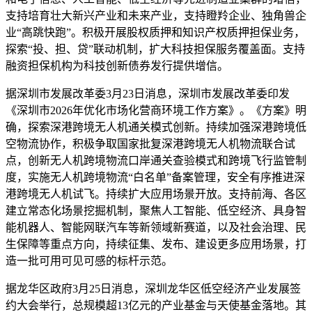
支持培育壮大新兴产业和未来产业，支持瞪羚企业、独角兽企
业“高跳快跑”。积极开展股权质押和知识产权质押担保业务，
探索“投、担、贷”联动机制，扩大科技担保服务覆盖面。支持
融资担保机构为科技创新债券发行提供增信。
据深圳市发展改革委3月23日消息，深圳市发展改革委印发
《深圳市2026年优化市场化营商环境工作方案》。《方案》明
确，探索深港跨境无人机通关模式创新。持续加强深港跨境低
空物流协作，积极争取国家批复深港跨境无人机物流联合试
点，创新无人机跨境物流口岸通关查验模式和跨境飞行监管制
度，实施无人机跨境物流“白名单”备案管理，安全有序推进深
港跨境无人机试飞。持续扩大应用场景开放。支持前海、各区
建立常态化场景挖掘机制，聚焦人工智能、低空经济、具身智
能机器人、智能网联汽车等新领域新赛道，以及社会治理、民
生保障等重点方向，持续征集、发布、建设更多应用场景，打
造一批可用可见可感的标杆示范。
据龙华区政府3月25日消息，深圳龙华区低空经济产业发展签
约大会举行，总规模超13亿元的产业基金与天使基金落地。其