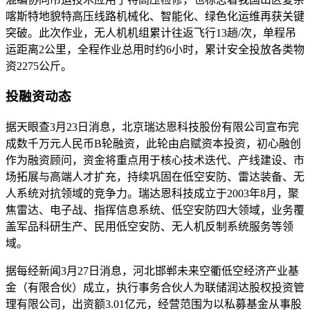
喀斯特地貌特高压线路机械化、智能化、绿色化运维再获关键
突破。此次作业，无人机机组累计往返飞行13趟/次，单程吊
运距离2公里，全程作业总用时约6小时，累计安全投放各类物
资2275公斤。
投融资动态
据天眼查3月23日消息，北京瑞达恩科技股份有限公司宣布完
成数千万元人民币B轮融资，此轮由启赋资本投资，初心融创
作为融资顾问，资金将重点用于核心技术迭代、产线建设、市
场拓展与高端人才扩充，持续巩固在低空安防、雷达装备、无
人系统对抗领域的竞争力。瑞达恩科技成立于2003年8月，聚
焦雷达、电子战、指挥信息系统、低空安防四大领域，业务覆
盖军品科研生产、民用低空安防、无人机反制系统服务等领
域。
据每经新闻3月27日消息，河北邯郸未来空衢低空经济产业基
金（有限合伙）成立，执行事务合伙人为联储润达股权投资管
理有限公司，出资额3.01亿元，经营范围为以私募基金从事股