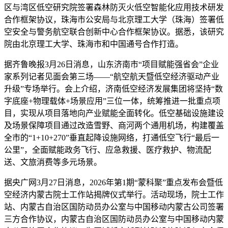
区与湾区低空研究院签署森林防灭火低空智能化应用技术研发
合作框架协议，珠海市公安局与北京理工大学（珠海）签署低
空安全与警务航空联合创新中心合作框架协议。据悉，该研究
院由北京理工大学、珠海市和中国通号合作打造。
据齐鲁晚报3月26日消息，山东济南市“项目赋能强省会”企业
家系列记者见面会第三场——“航空航天暨低空经济驱动产业
升级”专场举行。会上介绍，济南低空经济发展集团将坚持“数
字底座+物理载体+场景应用”三位一体，统筹推进一批重点项
目，实现从项目落地向产业赋能全面转化。低空基础设施建设
及场景保障项目通过改造雪野、商河两个通用机场，构建覆盖
全市的“1+10+270”垂直起降设施网络，打通低空飞行“最后一
公里”，全面赋能政务飞行、应急救援、医疗救护、物流配
送、文旅消费等多元场景。
据央广网3月27日消息，2026年第1期“蒙科聚”重点发布会暨低
空经济内蒙古院士工作站揭牌仪式举行。活动现场，院士工作
站、内蒙古自治区国防动员办公室与中国移动内蒙古公司签署
三方合作协议，内蒙古自治区国防动员办公室与中国移动内蒙