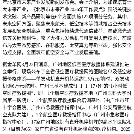
年北京市未来产业发展新闻发布会。会上介绍，为加速培育壮
大未来产业，《北京市未来产业2026年工作要点》围绕关键技
术突破、新产品研制等在6个方面实施122项细分任务。其中，
未来空间方面，聚焦未来航天、低空技术等领域抢占空天技术
发展和安全制高点，重点包括持续迭代通信载荷、星载激光通
信等关键部组件，攻坚大推力发动机与可复用火箭技术，前瞻
布局太空态势感知、在轨服务、太空算力等新业态。强化安全
防控支撑，全面筑牢低空安全与产业发展基础。
据金羊网3月22日消息，广州地区低空医疗救援体系建设推进
会举行，现场公布了全省低空医疗救援网络医院名单及低空救
援价格体系——单发动机直升机转运约1.5万元/航时，双发动
机逾6万元/航时。广州已基本建成“1+1+1+17+N”的“1小时低
空医疗救援圈”，即：1个航空医疗救援基地（广州医科大学附
属第一医院），1个航空医疗救援联合培训基地（由广州市红
十字会医院、广州市急救医疗指挥中心、广州市公安局警务航
空支队共建），1个航空医疗救援指挥中心（广州市急救医疗
指挥中心），17家广州地区拥有直升机停机坪的高水平医院和
N（目前为65）家广东省设有直升机起降点的医疗机构。2025