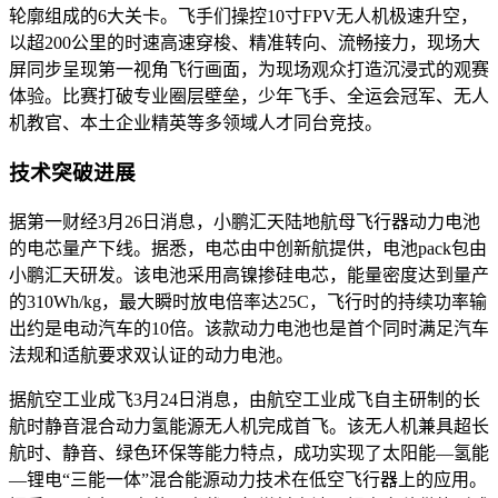
轮廓组成的6大关卡。飞手们操控10寸FPV无人机极速升空，
以超200公里的时速高速穿梭、精准转向、流畅接力，现场大
屏同步呈现第一视角飞行画面，为现场观众打造沉浸式的观赛
体验。比赛打破专业圈层壁垒，少年飞手、全运会冠军、无人
机教官、本土企业精英等多领域人才同台竞技。
技术突破进展
据第一财经3月26日消息，小鹏汇天陆地航母飞行器动力电池
的电芯量产下线。据悉，电芯由中创新航提供，电池pack包由
小鹏汇天研发。该电池采用高镍掺硅电芯，能量密度达到量产
的310Wh/kg，最大瞬时放电倍率达25C，飞行时的持续功率输
出约是电动汽车的10倍。该款动力电池也是首个同时满足汽车
法规和适航要求双认证的动力电池。
据航空工业成飞3月24日消息，由航空工业成飞自主研制的长
航时静音混合动力氢能源无人机完成首飞。该无人机兼具超长
航时、静音、绿色环保等能力特点，成功实现了太阳能—氢能
—锂电“三能一体”混合能源动力技术在低空飞行器上的应用。