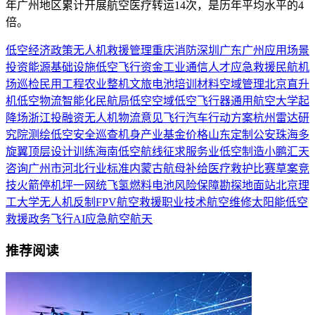
年广州地区累计开展航空医疗转运14次，是历年平均水平的4
倍。
低空经济
政策
无人机
救援
管理
重庆
消防
深圳
广东
广州
应用场景
投资
能源
基础设施
低空飞行
资金
工业
通信
人才
应急救援
民航
机
场
巡检
民用
工程
农业
整机
文旅
电池
培训
材料
空域管理
北京
直升
机
低空物流
智能化
民航局
低空空域
低空飞行器
通用航空
大学
起
降场
浙江
投融资
无人机物流
意见
飞行汽车
行动方案
杭州
雷达
研
究院
测绘
低空安全
巡查
机身
产业基金
价格
山东
定制
公安
珠海
多
旋翼
顶层设计
训练
海南
低空航线
征求
服务业
低空制造
小鹏汇天
咨询
广州市
河北
行业标准
内蒙古
航母
补给
医疗救护
比赛
草案
竞
技
火箭
停机坪
一网统飞
氢燃料电池
风险保障
勘探
地面站
北京理
工大学
无人机反制
FPV
航空救援
职业技术
航空维修
太阳能
低空
救援
政务飞行
AI
应急
航空航天
推荐阅读