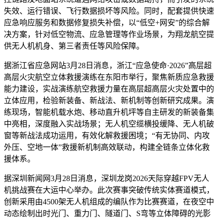
失效、运行错误、飞行数据损坏等风险。同时，配套提供快速
应急响应服务和数据修复损失补偿，以“低空+网安”的综合解
决方案，针对低空物流、应急管理等作业场景，为翔龙航空提
供无人机机身、第三者责任等风险保障。
据浙江省应急网站3月28日消息，浙江“应急使命·2026”高层超
高层火灾航空立体救援演练在东阳市举行，聚焦新质应急救援
能力建设，实战演练航空救援力量在高层超高层火灾处置中的
立体应用，检验新装备、新战法、新机制等创新研究成果。演
练现场，智能机载水炮、移动直升机坪等自主研发的新装备集
中亮相，深度融入实战场景；无人机空缆横投缓降、无人机破
窗等新战法成功运用，有效化解救援困境；“有无协同、内攻
外压、空地一体”救援新机制高效联动，构建全链条立体化救
援体系。
据深圳新闻网3月28日消息，深圳龙岗2026天际穿越FPV无人
机挑战赛在大运中心举办。此次赛事突破传统实体赛道模式，
创新采用由4500架无人机组成的编队作为比赛赛道，在夜空中
动态绘制出时光门、重力门、隧道门、S弯等立体障碍的光影