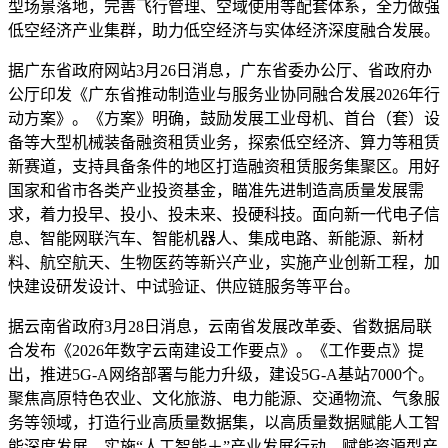
型场景落地，完善飞行管理、空域使用等配套体系，全力做强
低空经济产业集群，助力低空经济与实体经济深度融合发展。
据广东省政府网站3月26日消息，广东省委办公厅、省政府办
公厅印发《广东省推动制造业与服务业协同融合发展2026年行
动方案》。《方案》明确，鼓励发展工业母机、首台（套）设
备等大型机械装备融资租赁业务，探索低空经济、算力等租赁
新赛道，支持具备条件的地区打造融资租赁服务集聚区。用好
国家和省市各类产业投资基金，瞄准先进制造高质量发展需
求，着力投早、投小、投未来、投硬科技。面向新一代电子信
息、智能网联汽车、智能机器人、集成电路、新能源、新材
料、航空航天、生物医药等新兴产业，实施产业创新工程，加
快建设研发设计、中试验证、供应链服务等平台。
据云南省政府3月28日消息，云南省发展改革委、省数据局联
合发布《2026年数字云南建设工作要点》。《工作要点》提
出，推进5G-A网络部署与能力升级，建设5G-A基站7000个。
聚焦高原特色农业、文化旅游、电力能源、交通物流、气象服
务等领域，打造行业高质量数据集，以高质量数据赋能人工智
能深度发展。实施“人工智能＋”产业发展行动，赋能资源型产