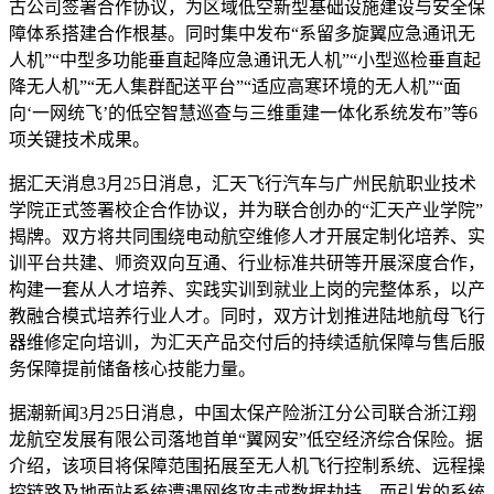
古公司签署合作协议，为区域低空新型基础设施建设与安全保
障体系搭建合作根基。同时集中发布“系留多旋翼应急通讯无
人机”“中型多功能垂直起降应急通讯无人机”“小型巡检垂直起
降无人机”“无人集群配送平台”“适应高寒环境的无人机”“面
向‘一网统飞’的低空智慧巡查与三维重建一体化系统发布”等6
项关键技术成果。
据汇天消息3月25日消息，汇天飞行汽车与广州民航职业技术
学院正式签署校企合作协议，并为联合创办的“汇天产业学院”
揭牌。双方将共同围绕电动航空维修人才开展定制化培养、实
训平台共建、师资双向互通、行业标准共研等开展深度合作，
构建一套从人才培养、实践实训到就业上岗的完整体系，以产
教融合模式培养行业人才。同时，双方计划推进陆地航母飞行
器维修定向培训，为汇天产品交付后的持续适航保障与售后服
务保障提前储备核心技能力量。
据潮新闻3月25日消息，中国太保产险浙江分公司联合浙江翔
龙航空发展有限公司落地首单“翼网安”低空经济综合保险。据
介绍，该项目将保障范围拓展至无人机飞行控制系统、远程操
控链路及地面站系统遭遇网络攻击或数据劫持，而引发的系统