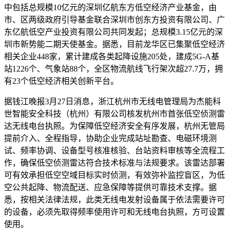
中包括总规模10亿元的深圳亿航东方低空经济产业基金，由
市、区两级政府引导基金联合深圳市创东方投资有限公司、广
东亿航低空产业投资有限公司共同发起；总规模3.15亿元的深
圳市新势能二期天使基金。据悉，目前龙华区已集聚低空经济
相关企业448家，累计建成各类起降设施205处，建成5G-A基
站1226个、气象站88个，全区物流航线飞行架次超27.7万，拥
有23个低空经济相关创新平台。
据钱江晚报3月27日消息，浙江杭州市无线电管理局为杰能科
世智能安全科技（杭州）有限公司核发杭州市首张低空侦测雷
达无线电台执照。为保障低空经济安全有序发展，杭州无管局
提前介入、全程指导，协助企业完成站址勘查、电磁环境测
试、频率协调、设备型号核准核验、台站资料审核等全流程工
作，确保低空侦测雷达符合技术标准与法规要求。该雷达部署
可有效承担低空空域目标实时侦测，有效弥补监控盲区，为低
空公共起降、物流配送、应急保障等提供可靠技术支撑。据
悉，按相关法律法规，此类无线电发射设备属于依法需要许可
的设备，必须先取得频率使用许可和无线电台执照，方可设置
使用。