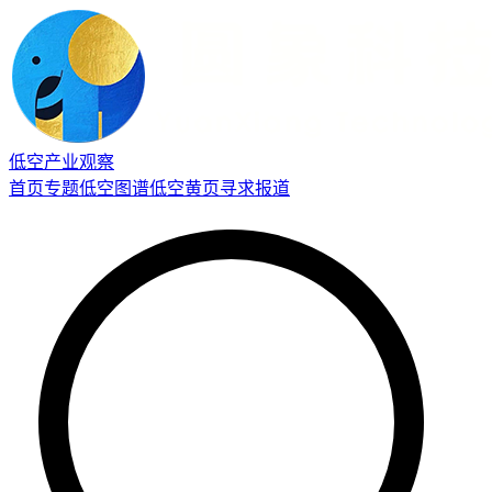
低空产业观察
首页
专题
低空图谱
低空黄页
寻求报道