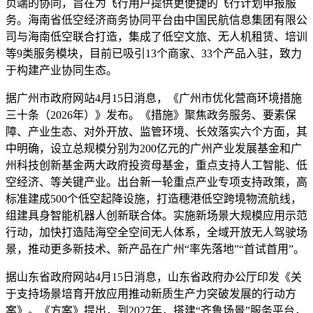
页端的协同，旨在为飞行用户提供更便捷的飞行计划申报服
务。海南省低空经济商务协同平台由中国民航信息集团有限公
司与海南低空联合打造，集成了低空文旅、无人机租赁、培训
等9类服务模块，目前已吸引13个商家、33个产品入驻，致力
于构建产业协同生态。
据广州市政府网站4月15日消息，《广州市优化营商环境措施
三十条（2026年）》发布。《措施》聚焦政务服务、要素保
障、产业生态、对外开放、监管环境、长效落实六个方面，其
中明确，设立总规模分别为200亿元的广州产业发展基金和广
州科技创新基金两大政府投资母基金，重点支持人工智能、低
空经济、等关键产业。出台新一轮重点产业专项支持政策，高
标准建成500个低空起降设施，打造穗港低空跨境物流航线，
组建具身智能机器人创新联合体。实施新场景大规模应用示范
行动，加快打造陆海空全空间无人体系，全域开放无人驾驶场
景，推动更多新技术、新产品在广州“率先落地”“首试首用”。
据山东省政府网站4月15日消息，山东省政府办公厅印发《关
于支持场景培育开放应用推动新质生产力突破发展的行动方
案》。《方案》提出，到2027年，搭建“齐鲁场景”服务平台，