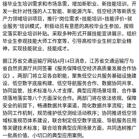
接毕业生培训需求和市场急需，增加新职业、新技能培训，开
发一批针对性强的人工智能、新能源汽车、低空经济等新质生
产力领域培训项目，推行“岗位需求+技能培训+技能评价+就
业服务”培训模式，积极动员有意愿的高校毕业生参加，按规
定落实职业培训补贴。采取多种形式开展技能宣讲展示，组织
毕业生参观技能大师工作室等，引导高校毕业生树立职业精
神，实现技能就业、技能成才。
据江苏省交通运输厅网站4月14日消息，江苏省交通运输厅与
省自然资源厅共同签署《服务保障低空经济高质量发展合作协
议》。两部门将立足各自职能，聚焦低空公共服务基础设施建
设、低空数字底座构建、低空导航服务合作、数据协同共享、
协同监管、技术标准与人才支撑、典型应用场景培育、合作事
项落地落实等八个方面深化合作。两部门将在依法依规、保障
安全的前提下，畅通数据共享渠道，简化数据共享流程；建立
协同工作机制，规范维护低空测绘活动秩序；协同推进低空领
域标准规范体系建设，联合制定低空数字底座、导航服务应用
等关键技术标准；联合培育典型应用场景方面，共同选树推广
一批高价值、小切口的典型应用案例。