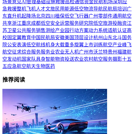
场景
意见
AI
管理
基础设施
救援
巡检
通信
资金
民航
机场
深圳
应
急救援
整机
飞机
人才
文旅
民用
能源
低空物流
导航
民航局
培训
广
东
直升机
起降场
北京
四川
植保
低空飞行器
广州
零部件
通用航空
共享
浙江
重庆
成都
低空安全
运营服务
研究院
低空旅游
投融资
江
苏
卫星
公共服务
销售
测绘
产业园
行动方案
动力系统
适航认证
高
校
固定翼
教育
中国民航局
安徽
美国
顶层设计
杭州
山东
北斗
国务
院
公安
表演
低空航线
机身
大载重
多旋翼
上市
训练
航空产业
峰飞
航空
征求
综合服务
服务业
农业无人机
广州市
沃兰特
贵州
福建
航
空发动机
国家队
具身智能
物资投送
农业农村
航空服务
摄影
十五
五
应急
航空航天
生物医药
推荐阅读