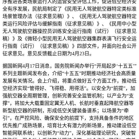
序推进各类场景运行人的运营安全评估工作，促进低空经济安
全有序发展，民航局制定了《民用无人驾驶航空器特定类标准
场景管理办法（征求意见稿）》、《民用无人驾驶航空器特定
类运行风险评估与缓解指南（征求意见稿）》、《民用中小型
无人驾驶航空器操控员训练安全运行指南（试行）（征求意见
稿）》及《微轻小型民用无人驾驶航空器集群表演飞行安全运
行指南（试行）（征求意见稿）》四部文件，并面向社会公开
征求意见。意见反馈截止日期为4月23日。
据国新网4月17日消息，国务院新闻办举行“开局起步‘十五五’”
系列主题新闻发布会，介绍“十五五”时期推动经济社会高质量
发展有关情况。会上介绍，将重点做好五个方面工作，推动低
空经济实现“管得好、飞得稳、用得活”。以安全为“前提”，加
强航空器全周期管理，创新完善安全监管机制；以产业为“支
撑”，将加大大载重固定翼无人机、长航时垂直起降航空器等
新型航空器的研制，形成低空关键装备谱系；以场景为“牵
引”，在严控风险、确保安全的前提下，支持具备条件的地区
优先推广成熟场景，培育壮大有潜力的新场景，推动建设低空
智能网联系统；以创新为“动力”，深化基础理论研究，突破智