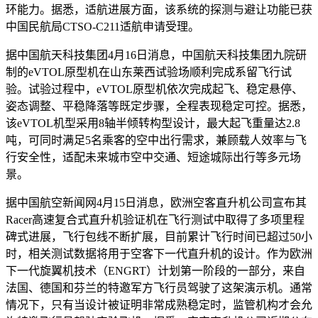
环能力。据悉，适航进展方面，该系统的探测与避让功能已获
中国民航局CTSO-C211适航申请受理。
据中国航天科技集团4月16日消息，中国航天科技集团九院研
制的eVTOL原型机在山东莱西试验场顺利完成系留飞行试
验。试验过程中，eVTOL原型机依次完成起飞、稳定悬停、
姿态调整、平稳降落等既定步骤，全程表现稳定可控。据悉，
该eVTOL机型采用8轴半倾转构型设计，最大起飞重量达2.8
吨，可同时满足5名乘客的空中出行需求，兼顾载人效率与飞
行安全性，适配未来城市空中交通、短途城际出行等多元场
景。
据中国航空新闻网4月15日消息，欧洲空客直升机公司宣布其
Racer高速复合式直升机验证机在飞行测试中取得了多项里程
碑式进展，飞行包线不断扩展，目前累计飞行时间已超过50小
时，相关测试数据将用于空客下一代直升机的设计。作为欧洲
下一代旋翼机技术（ENGRT）计划第一阶段的一部分，来自
法国、德国和芬兰的特邀军方飞行员驾驶了这架演示机。通常
情况下，只有当设计被证明非常成熟稳定时，监管机构才会允