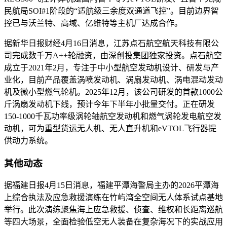
民航局SOI
#1阶段的“适航级三余度双通道飞控”
。目前边界智
控已与沃兰特、高域、亿维特等主机厂达成合作。
据新华日报财经4月16日消息，江苏点石航空航天科技有限公
司完成数千万A++轮融资，由深创投集团独家投资。点石航空
成立于2021年2月，专注于中小型航空发动机设计、研发与产
业化，目前产品覆盖涡喷发动机、涡扇发动机、涡电混动发动
机及微小型燃气轮机。2025年12月，该公司研发的首款1000公
斤涡扇发动机下线，预计今年下半年小批量交付。正在研发
150-1000千瓦功率级涡轮轴航空发动机和燃气涡轮发电航空发
动机，可为重型货运无人机、无人直升机和eVTOL飞行器提
供动力系统。
其他动态
据福建日报4月15日消息，福建平潭海警局主办的2026平潭海
上综合执法及应急救援演练在竹屿湾全空间无人体系试点基地
举行。此次演练聚焦海上应急救援、侦查、维权和长距离巡航
等四大场景，全面检验低空无人装备在复杂海况下的实战应用