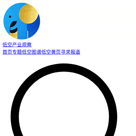
低空产业观察
首页
专题
低空图谱
低空黄页
寻求报道