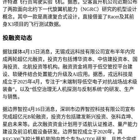
许特邀飞行员驾驶实验飞机。据悉，空客直升机公司近期公布
了两款面向北约下一代旋翼机能力（NGRC）研究的机型设计
概念，其中一款是高速复合式设计，直接借鉴了Racer及其前
身X3项目的飞行测试数据。
投融资动态
据钛媒体4月13日消息，无锡戎远科技有限公司宣布半年内完
成两轮超亿元融资，投资方包括博华资本、中信建投资本、国
海投资、北航投资等机构。融资资金将用于低空管控平台建
设、软硬件结合处置能力升级及AI应用。据悉，戎远科技是
成立于2025年4月，专注于“末端制导低空电子对抗战场战术级
装备”，以及“低空治理无人机探测与反制系统”的研发、生产
与销售。
据边界智控4月16日消息，深圳市边界智控科技有限公司宣布
完成超亿元B轮融资，投资方包括建发新兴投资、张科垚坤、
星启未来等。此次融资资金计划用于适航认证推进、量产能力
建设及前沿机载设备研发。边界智控成立于2020年，其
REG300飞控计算机是国内首个专为eVTOL研发、且首个完成