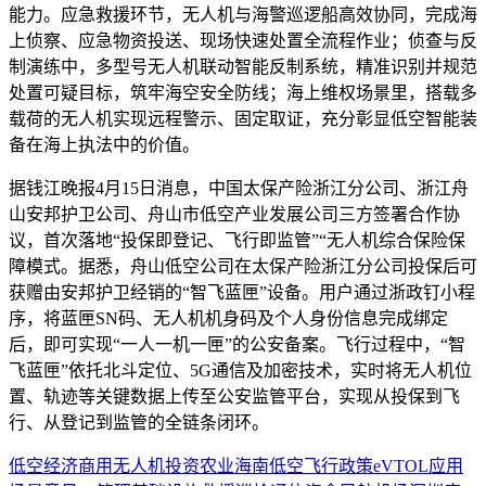
能力。应急救援环节，无人机与海警巡逻船高效协同，完成海
上侦察、应急物资投送、现场快速处置全流程作业；侦查与反
制演练中，多型号无人机联动智能反制系统，精准识别并规范
处置可疑目标，筑牢海空安全防线；海上维权场景里，搭载多
载荷的无人机实现远程警示、固定取证，充分彰显低空智能装
备在海上执法中的价值。
据钱江晚报4月15日消息，中国太保产险浙江分公司、浙江舟
山安邦护卫公司、舟山市低空产业发展公司三方签署合作协
议，首次落地“投保即登记、飞行即监管”“无人机综合保险保
障模式。据悉，舟山低空公司在太保产险浙江分公司投保后可
获赠由安邦护卫经销的“智飞蓝匣”设备。用户通过浙政钉小程
序，将蓝匣SN码、无人机机身码及个人身份信息完成绑定
后，即可实现“一人一机一匣”的公安备案。飞行过程中，“智
飞蓝匣”依托北斗定位、5G通信及加密技术，实时将无人机位
置、轨迹等关键数据上传至公安监管平台，实现从投保到飞
行、从登记到监管的全链条闭环。
低空经济
商用
无人机
投资
农业
海南
低空飞行
政策
eVTOL
应用