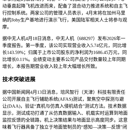
动垂直起降飞机改进而来，配备了混合动力推进系统和自主飞
行控制系统。两家公司的管理人员表示，4月末将在加州马里
纳的Joby生产基地进行演示飞行，美国陆军相关人士将参与观
摩。
据中无人机4月18日消息，中无人机（688297）发布2026年一
季度报告。第一季度，该公司实现营业收入5.74亿元，同比增
长143.59%；归属于上市公司股东的净利润为1686.45万元，同
比增长0.11%。业绩变动主要系公司产品交付数量较上年同期
增长，本报告期营业收入较上年大幅增长所致。
技术突破进展
据中国新闻网4月13日消息，培风智行（天津）科技有限责任
公司开展自主飞行辅助系统(AFAS)测试，聚焦空中探测与避
让(DAA)，验证“真机与仿真入侵机结合”测试方法。技术数据
显示，测试成功打通了从仿真数据输入、机载实时运算到地面
监控反馈的全链路，机上决策结果与地面显示高度同步。这意
味着飞行器具备了独立于地面管制员的“感知—决策—反馈”闭