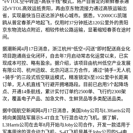
“eVTOL空中转运+高铁干线”模式，将产自普定的新鲜春茶通
过eVTOL高效运抵贵阳，再由京东物流接力通过高铁运输出
省，实现最快当日送达浙沪核心城市。据悉，V2000CG凯瑞
鸥从普定春茶产地起飞，仅用时37分钟抵达120公里外的贵阳
京东物流站点附近，相较传统公路运输，显著缩短春茶在途时
间。
据潮新闻4月17日消息，浙江杭州“低空+闪送”即时配送商业化
项目跑通商业化闭环，自去年7月启动常态化运营以来，已实
现成本可控、略有盈余。据介绍，该项目由杭州低空产业发展
有限公司、杭州迅蚁、北京闪送三方合作，通过“骑手+无人机
+骑手”的三段式低空联运模式，精准锁定6至10公里中长距离
订单，无人机直线飞行避开拥堵路段。目前已启用5个起降场
点、开通14条航线，累计实付订单约2500单、飞行约2300架
次，覆盖电子产品、加急文件、生鲜货品等多类配送品类。
据中国航空新闻网4月17日消息，美国Joby公司与L3Harris公司
将向美国陆军展示S-4T自主飞行混合动力飞机。据了解，
L3Harris公司在去年8月开始与Joby公司合作，开发一款适用于
军事用途的混合动力飞机。S-4T飞机是基于Joby公司的S-4电