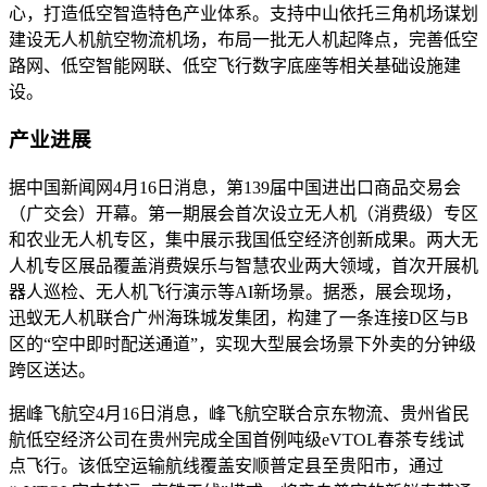
心，打造低空智造特色产业体系。支持中山依托三角机场谋划
建设无人机航空物流机场，布局一批无人机起降点，完善低空
路网、低空智能网联、低空飞行数字底座等相关基础设施建
设。
产业进展
据中国新闻网4月16日消息，第139届中国进出口商品交易会
（广交会）开幕。第一期展会首次设立无人机（消费级）专区
和农业无人机专区，集中展示我国低空经济创新成果。两大无
人机专区展品覆盖消费娱乐与智慧农业两大领域，首次开展机
器人巡检、无人机飞行演示等AI新场景。据悉，展会现场，
迅蚁无人机联合广州海珠城发集团，构建了一条连接D区与B
区的“空中即时配送通道”，实现大型展会场景下外卖的分钟级
跨区送达。
据峰飞航空4月16日消息，峰飞航空联合京东物流、贵州省民
航低空经济公司在贵州完成全国首例吨级eVTOL春茶专线试
点飞行。该低空运输航线覆盖安顺普定县至贵阳市，通过