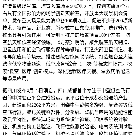
打造省级场景库、培育入库场景500项以上，谋划实施20个左
右具有全国影响力的场景创新实验室，开放重大场景机会清
单、发布重大场景能力清单各100项以上，促进不少于200项新
技术、新产品、新业态、新模式在山东应用推广、迭代升级，
推出具有引领作用、可复制可推广的场景项目100个左右。航
空航天和低空经济领域，《方案》明确，聚焦航空航天制造、
卫星应用和低空飞行服务保障等领域，打造火箭卫星制造、北
斗导航应用等场景。搭建省级智能网联系统，打造烟台至大连
跨海低空物流通道、低空政务“综合飞一次”等标志性场景。探
索“低空+医疗”创新模式，深化远程医疗支援、急救药品配送
等场景应用。
据四川发布4月15日消息，四川成都首个专注于中型低空飞行
器的中试验证平台建成投运。该平台位于成都交投通航产业
园，建设面积2262平方米，围绕中型载物多旋翼、复合翼等低
空飞行器，聚焦关键零部件、分系统、整机与应用的功能性能
及质量特性，系统建成动力系统设计验证、通信系统设计验
证、机身结构工艺验证、飞行性能测试验证、电气系统测试验
证、气候环境适航验证、机械环境适航验证、腐蚀环境适航验