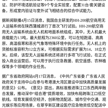
证、防护环境适航验证等9个专业实验室，配置31台/套关键设
备，形成室内验证与室外试飞相结合的综合中试能力。
据新闻联播4月15日消息，我国自主研发的HH-200航空商用无
人运输系统在陕西蒲城进行了首次飞行试验。HH-200航空商
用无人运输系统由无人机和地面系统组成，其中，无人机最大
商载能力1.5吨，最大航程为2360公里，可以在短跑道、高高
原、高温极寒和恶劣气象等特殊环境中执行任务。无人机上的
货舱标准容积为12立方米，可根据实际需求扩展为14、18立方
米。后续，该型无人运输系统还将进行多项飞行试验，在正式
投入商业运营后，可以用于执行应急救援、航空遥感、农林植
保等多个领域的作业任务。
据广东省政府网站4月17日消息，《中共广东省委 广东省人民
政府关于支持中山在参与粤港澳大湾区建设中加快高质量发展
的意见》公布。《意见》提出，高标准推进珠江口东西两岸融
合发展，推动深中“组合港”提质增效，加快布局跨珠江口低空
航线。培育发展低空经济，创新物流配送、城市空中交通、观
光娱乐等应用场景，在翠亨新区建设医疗应急物资低空配送中