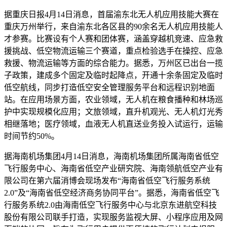
据重庆日报4月14日消息，首届渝东北无人机应用技能大赛在
重庆万州举行，来自渝东北各区县的90余名无人机应用技能人
才参赛。比赛设有个人赛和团体赛，涵盖穿越机竞速、应急救
援挑战、低空物流运输三个赛道，重点检验选手在操控、应急
救援、物流运输等方面的综合能力。据悉，万州区已出台一揽
子政策，建成多个固定及临时起降点，开通十余条固定及临时
低空航线，同步打造低空安全管理服务平台和远程识别地面
站。在应用场景方面，农业领域，无人机在粮食播种和林场巡
护中实现规模化应用；文旅领域，直升机观光、无人机灯光秀
相继落地；医疗领域，血液无人机直送业务投入试运行，运输
时间节约50%。
据海南机场集团4月14日消息，海南机场集团所属海南省低空
飞行服务中心、海南省低空产业研究院、海南领航低空产业有
限公司在第六届消博会现场发布“海南省低空飞行服务系统
2.0”及“海南省低空经济商务协同平台”。据悉，海南省低空飞
行服务系统2.0由海南低空飞行服务中心与北京东进航空科技
股份有限公司联手打造，实现服务监视大屏、小程序应用及网