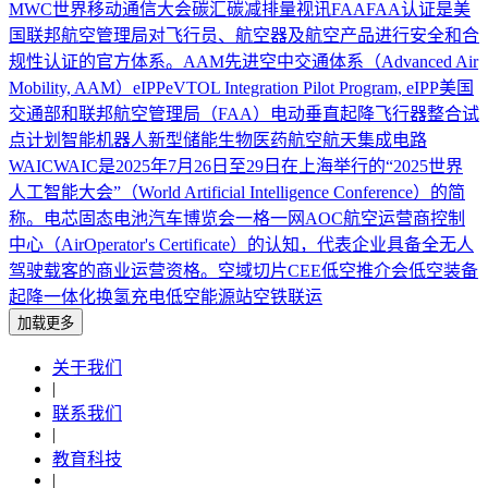
MWC
世界移动通信大会
碳汇
碳减排量
视讯
FAA
FAA认证是美
国联邦航空管理局对飞行员、航空器及航空产品进行安全和合
规性认证的官方体系。
AAM
先进空中交通体系（Advanced Air
Mobility, AAM）
eIPP
eVTOL Integration Pilot Program, eIPP美国
交通部和联邦航空管理局（FAA）电动垂直起降飞行器整合试
点计划
智能机器人
新型储能
生物医药
航空航天
集成电路
WAIC
WAIC是2025年7月26日至29日在上海举行的“2025世界
人工智能大会”（World Artificial Intelligence Conference）的简
称。
电芯
固态电池
汽车博览会
一格一网
AOC
航空运营商控制
中心（AirOperator's Certificate）的认知，代表企业具备全无人
驾驶载客的商业运营资格。
空域切片
CEE
低空推介会
低空装备
起降一体化
换氢
充电
低空能源站
空铁联运
加载更多
关于我们
|
联系我们
|
教育科技
|