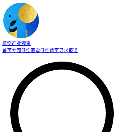
低空产业观察
首页
专题
低空图谱
低空黄页
寻求报道