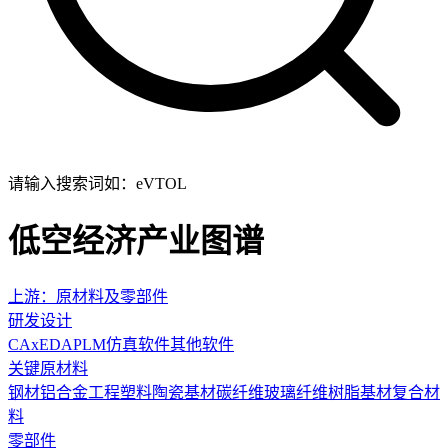
请输入搜索词如：eVTOL
低空经济产业图谱
上游：原材料及零部件
研发设计
CAx
EDA
PLM
仿真软件
其他软件
关键原材料
钢材
铝合金
工程塑料
陶瓷基材
碳纤维
玻璃纤维
树脂基材
复合材
料
‌零部件‌