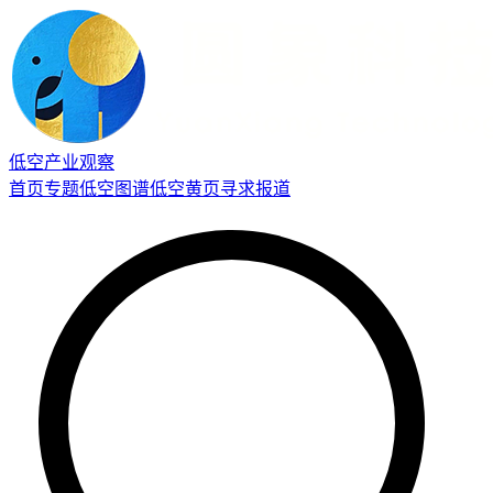
低空产业观察
首页
专题
低空图谱
低空黄页
寻求报道