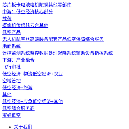
芯片
板卡
电池
电机
陀螺
其他零部件
‌中游：低空经济核心部分
‌载荷‌
摄像机
传感器
云台
其他
低空产品
无人机
航空器
高端装备
配套产品
低空保障
综合服务
地面系统
遥控监测
系统监控
数据处理
起降系统
辅助设备
指挥系统
‌下游：产业融合
飞行审批
低空经济+物流
低空经济+农业
空域管控
低空经济+旅游
其他
低空经济+应急
低空经济+其他
低空综合服务商
蜜蜂低空
关于我们