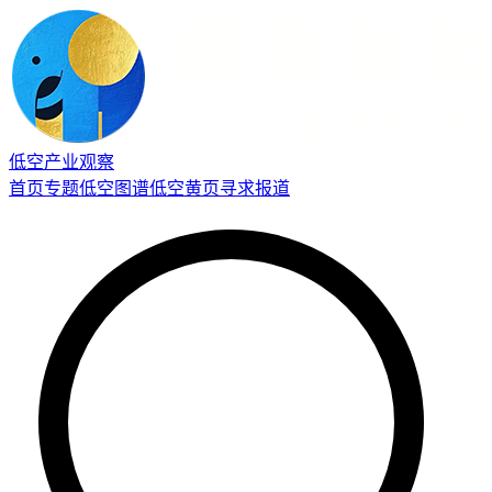
低空产业观察
首页
专题
低空图谱
低空黄页
寻求报道