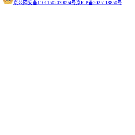
京公网安备11011502039094号
京ICP备2025118850号