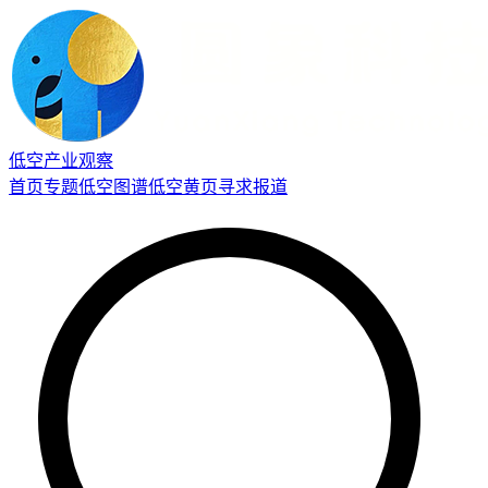
低空产业观察
首页
专题
低空图谱
低空黄页
寻求报道