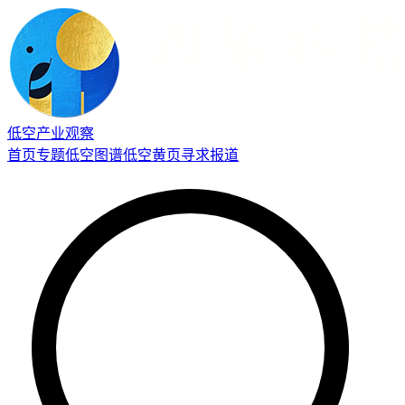
低空产业观察
首页
专题
低空图谱
低空黄页
寻求报道