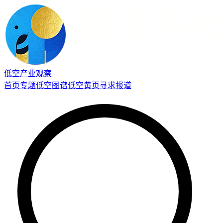
低空产业观察
首页
专题
低空图谱
低空黄页
寻求报道