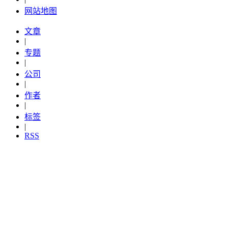
网站地图
文章
|
专题
|
公司
|
作者
|
标签
|
RSS