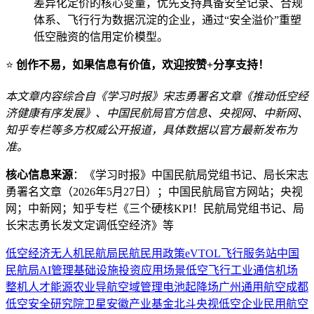
差异化定价的核心变量，优先支持具备安全记录、合规
体系、飞行行为数据沉淀的企业，通过“安全溢价”重塑
低空融资的信用定价模型。
⭐
创作不易，如果信息有价值，欢迎按赞+分享支持！
本文章内容综合自《学习时报》宋志勇署名文章《推动低空经
济健康有序发展》、中国民航局官方信息、央视网、中新网、
知乎专栏等多方权威公开报道，具体数据以官方最新发布为
准。
核心信息来源
：《学习时报》中国民航局党组书记、局长宋志
勇署名文章（2026年5月27日）；中国民航局官方网站；央视
网；中新网；知乎专栏《三个硬核KPI！民航局党组书记、局
长宋志勇长发文定调低空经济》等
低空经济
无人机
民航局
民航
民用
政策
eVTOL
飞行服务站
中国
民航局
AI
管理
基础设施
投资
应用场景
低空飞行
工业
通信
机场
整机
人才
能源
农业
导航
空域管理
电池
起降场
广州
通用航空
成都
低空安全
研究院
卫星
安徽
产业基金
北斗
央视
低空企业
民用航空