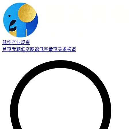
低空产业观察
首页
专题
低空图谱
低空黄页
寻求报道