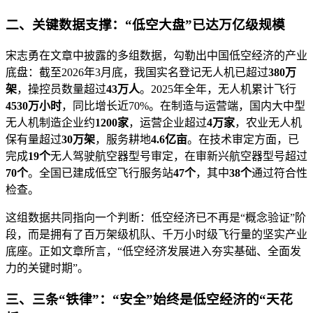
二、关键数据支撑：“低空大盘”已达万亿级规模
宋志勇在文章中披露的多组数据，勾勒出中国低空经济的产业
底盘：截至2026年3月底，我国实名登记无人机已超过
380万
架
，操控员数量超过
43万人
。2025年全年，无人机累计飞行
4530万小时
，同比增长近70%。在制造与运营端，国内大中型
无人机制造企业约
1200家
，运营企业超过
4万家
，农业无人机
保有量超过
30万架
，服务耕地
4.6亿亩
。在技术审定方面，已
完成
19个
无人驾驶航空器型号审定，在审新兴航空器型号超过
70个
。全国已建成低空飞行服务站
47个
，其中
38个
通过符合性
检查。
这组数据共同指向一个判断：低空经济已不再是“概念验证”阶
段，而是拥有了百万架级机队、千万小时级飞行量的坚实产业
底座。正如文章所言，“低空经济发展进入夯实基础、全面发
力的关键时期”。
三、三条“铁律”：“安全”始终是低空经济的“天花