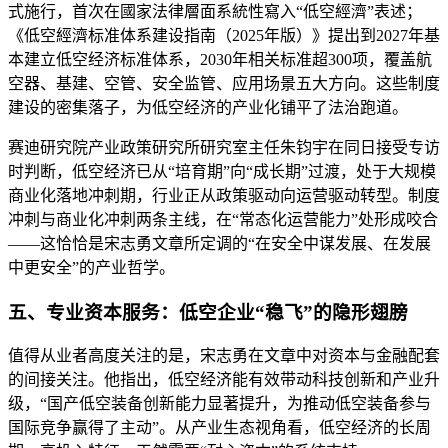
式施行，首次在國家法律層面系統性寫入“低空經濟”表述；
《低空經濟标准体系建设指南（2025年版）》提出到2027年基
本建立低空经济标准体系，2030年相关标准超300项，覆盖航
空器、基建、空管、安全监管、应用场景五大方向。这些制度
建设的密集落子，为低空经济的产业化铺平了法治跑道。
赛迪研究院产业政策研究所研究室主任朱钧宇在同日接受专访
时判断，低空经济已从“培育期”向“成长期”过渡，处于大规模
商业化落地冲刺期，行业正从政策驱动向运营驱动转型。制度
冲刺与商业化冲刺两条主线，在“常态化运营能力”处形成咬合
——这恰恰是宋志勇文章所定调的“在安全中谋发展、在发展
中更安全”的产业哲学。
五、专业资本服务：低空企业“稳飞”的隐形翅膀
值得从业者高度关注的是，宋志勇在文章中对资本与金融配套
的间接关注。他指出，低空经济能有效带动科技创新和产业升
级，“国产低空装备创新能力显著提升，为推动低空装备参与
国际竞争赢得了主动”。从产业生态视角看，低空经济的长周