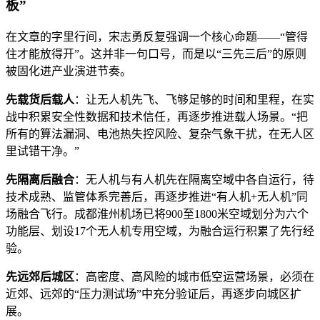
板”
在文章的字里行间，宋志勇反复强调一个核心命题——“管得
住才能放得开”。这并非一句口号，而是以“三先三后”的原则
被固化进产业演进节奏。
先载货后载人
：让无人机先飞、飞够足够的时间和里程，在实
战中积累安全性数据和技术信任，再逐步推进载人场景。“把
所有的算法漏洞、电池热失控风险、复杂气象干扰，在无人区
里试错干净。”
先隔离后融合
：无人机与有人机先在隔离空域中各自运行，待
技术成熟、监管体系完善后，再逐步推进“有人机+无人机”同
场融合飞行。成都淮州机场已将900至1800米空域划分为六个
功能层、划设17个无人机专用空域，为融合运行积累了先行经
验。
先远郊后城区
：高密度、高风险的城市低空运营场景，必须在
近郊、远郊的“压力测试场”中充分验证后，再逐步向城区扩
展。