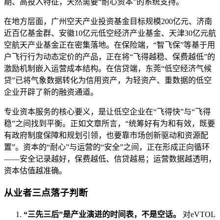
期、高投入特征，天然需要“耐心资本”的系统支持。
在地方层面，广州空天产业投资基金目标规模200亿元、济南
近百亿基金群、安徽10亿元低空经济产业基金、天津30亿元航
空航天产业基金正在密集落地。在保险端，“智飞保”等基于用
户飞行行为动态定价的产品，正在将“飞得越稳、保费越低”的
激励机制嵌入运营成本结构。在信贷端，东莞“低空经济气候
贷”已将气象数据转化为信用资产，为轻资产、重数据的低空
企业开辟了新的融资通道。
专业资本服务的核心要义，是让低空企业在“飞得快”与“飞得
稳”之间找到平衡。正如文章所言，“统筹好有为和有效，既要
有政府制度保障和规划引领，也要靠市场创新驱动和资源配
置”。资本的“耐心”与运营的“安全”之间，正在形成正向循环
——安全记录越好，保费越低、信贷越易；运营数据越透明，
资本估值越准确。
从业者三点落子判断
“三先三后”是产业演进的时间表，不是空话。
对eVTOL