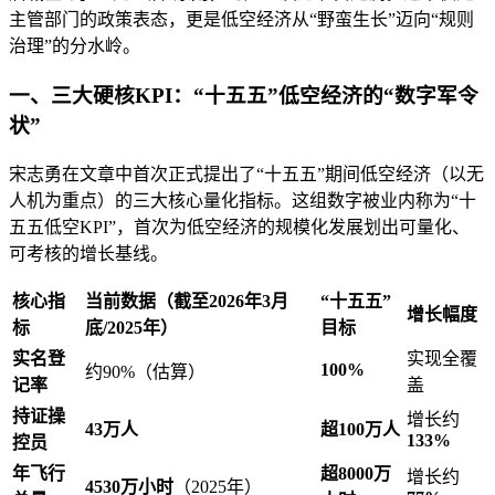
主管部门的政策表态，更是低空经济从“野蛮生长”迈向“规则
治理”的分水岭。
一、三大硬核KPI：“十五五”低空经济的“数字军令
状”
宋志勇在文章中首次正式提出了“十五五”期间低空经济（以无
人机为重点）的三大核心量化指标。这组数字被业内称为“十
五五低空KPI”，首次为低空经济的规模化发展划出可量化、
可考核的增长基线。
核心指
当前数据（截至2026年3月
“十五五”
增长幅度
标
底/2025年）
目标
实名登
实现全覆
100%
约90%（估算）
记率
盖
持证操
增长约
43万人
超100万人
133%
控员
年飞行
超8000万
增长约
4530万小时
（2025年）