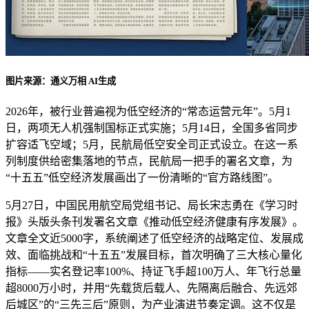
图片来源：通义万相 AI生成
2026年，被行业普遍视为低空经济的“常态运营元年”。5月1
日，两项无人机强制国标正式实施；5月14日，全国多省同步
扩容适飞空域；5月，民航局低空安全司正式设立。在这一系
列制度供给密集落地的节点，民航局一把手的署名文章，为
“十五五”低空经济发展画出了一份清晰的“官方路线图”。
5月27日，中国民用航空局党组书记、局长宋志勇在《学习时
报》头版头条刊发署名文章《推动低空经济健康有序发展》。
文章全文近5000字，系统阐述了低空经济的战略定位、发展成
效、面临挑战和“十五五”发展目标，首次明确了三大核心量化
指标——实名登记率100%、持证飞手超100万人、年飞行总量
超8000万小时，并用“先载货后载人、先隔离后融合、先远郊
后城区”的“三先三后”原则，为产业演进节奏定调。这不仅是