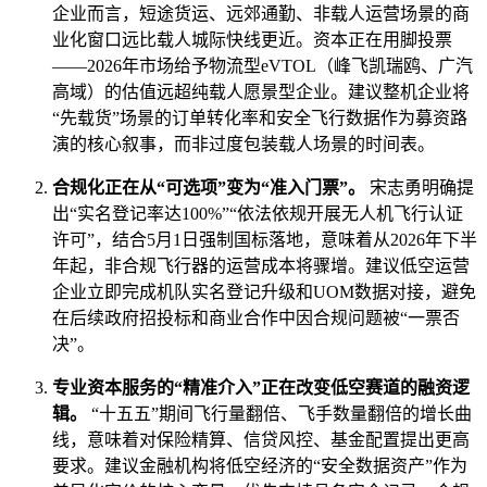
企业而言，短途货运、远郊通勤、非载人运营场景的商
业化窗口远比载人城际快线更近。资本正在用脚投票
——2026年市场给予物流型eVTOL（峰飞凯瑞鸥、广汽
高域）的估值远超纯载人愿景型企业。建议整机企业将
“先载货”场景的订单转化率和安全飞行数据作为募资路
演的核心叙事，而非过度包装载人场景的时间表。
合规化正在从“可选项”变为“准入门票”。
宋志勇明确提
出“实名登记率达100%”“依法依规开展无人机飞行认证
许可”，结合5月1日强制国标落地，意味着从2026年下半
年起，非合规飞行器的运营成本将骤增。建议低空运营
企业立即完成机队实名登记升级和UOM数据对接，避免
在后续政府招投标和商业合作中因合规问题被“一票否
决”。
专业资本服务的“精准介入”正在改变低空赛道的融资逻
辑。
“十五五”期间飞行量翻倍、飞手数量翻倍的增长曲
线，意味着对保险精算、信贷风控、基金配置提出更高
要求。建议金融机构将低空经济的“安全数据资产”作为