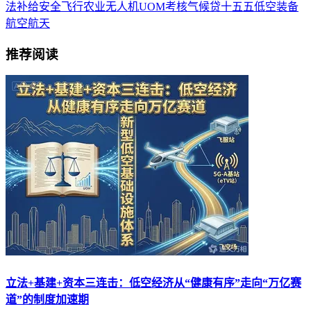
法
补给
安全飞行
农业无人机
UOM
考核
气候贷
十五五
低空装备
航空航天
推荐阅读
立法+基建+资本三连击：低空经济从“健康有序”走向“万亿赛
道”的制度加速期