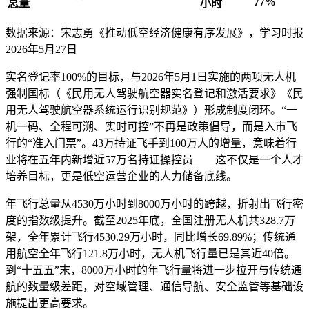
77%
总量
小时
数据来源：宋志勇《推动低空经济健康有序发展》，学习时报
2026年5月27日
实名登记率100%的目标，与2026年5月1日实施的两项无人机
强制国标（《民用无人驾驶航空器实名登记和激活要求》《民
用无人驾驶航空器系统运行识别规范》）形成制度闭环。“一
机一码、全程可溯、实时可控”不再是政策倡导，而是入市飞
行的“准入门票”。43万持证飞手到100万人的增量，意味着行
业将在五年内新增近57万名持证操控员——这不仅是一个人才
培养目标，更是低空运营企业的人力储备底线。
年飞行总量从4530万小时到8000万小时的跨越，折射出飞行密
度的指数级提升。截至2025年底，全国注册无人机共328.7万
架，全年累计飞行4530.29万小时，同比增长69.89%；传统通
用航空全年飞行121.8万小时，无人机飞行量已是其近40倍。
到“十五五”末，8000万小时的年飞行量将进一步拉开与传统通
航的数量级差距，对空域管理、通信导航、安全监管等基础设
施提出更高要求。