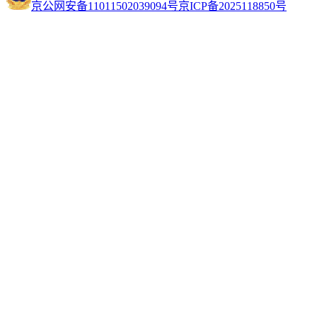
京公网安备11011502039094号
京ICP备2025118850号