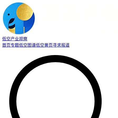
低空产业观察
首页
专题
低空图谱
低空黄页
寻求报道