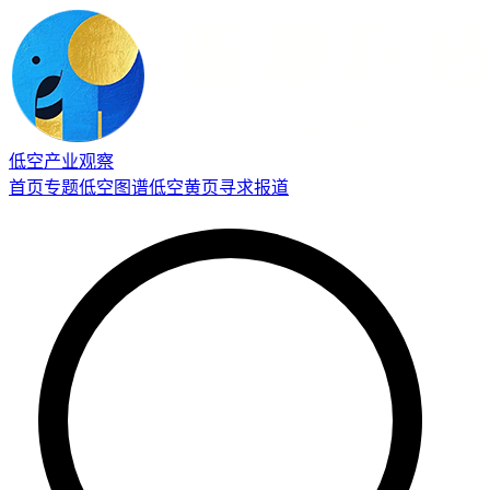
低空产业观察
首页
专题
低空图谱
低空黄页
寻求报道