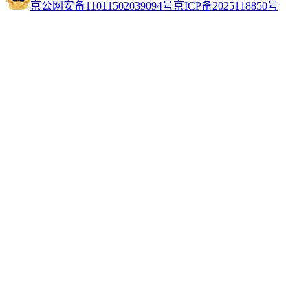
京公网安备11011502039094号
京ICP备2025118850号