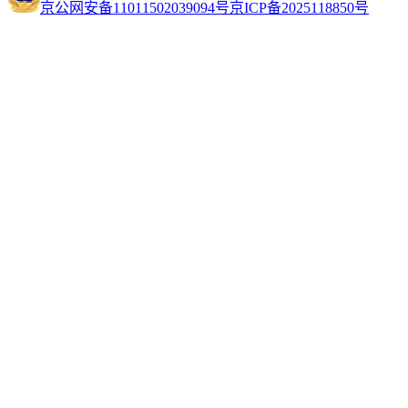
京公网安备11011502039094号
京ICP备2025118850号