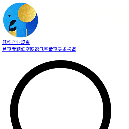
低空产业观察
首页
专题
低空图谱
低空黄页
寻求报道