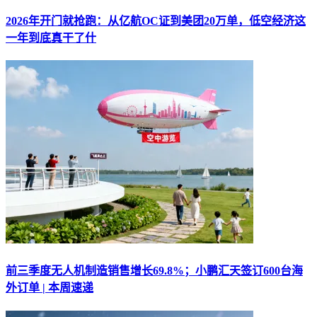
2026年开门就抢跑：从亿航OC证到美团20万单，低空经济这
一年到底真干了什
前三季度无人机制造销售增长69.8%；小鹏汇天签订600台海
外订单 | 本周速递