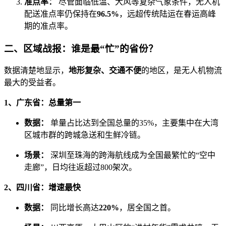
准点率：
尽管面临低温、大风等复杂气象条件，无人机
配送准点率仍保持在
96.5%
，远超传统陆运在春运高峰
期的准点率。
二、区域战报：谁是最“忙”的省份？
数据清楚地显示，
地形复杂、交通不便
的地区，是无人机物流
最大的受益者。
1、广东省：总量第一
数据：
单量占比达到全国总量的35%，主要集中在大湾
区城市群的跨城急送和生鲜冷链。
场景：
深圳至珠海的跨海航线成为全国最繁忙的“空中
走廊”，日均往返超过800架次。
2、四川省：增速最快
数据：
同比增长高达
220%
，居全国之首。