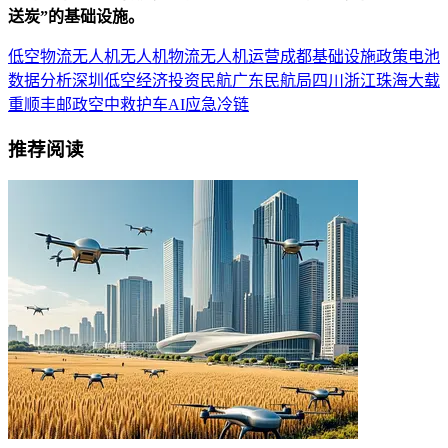
送炭”的基础设施。
低空物流
无人机
无人机物流
无人机运营
成都
基础设施
政策
电池
数据分析
深圳
低空经济
投资
民航
广东
民航局
四川
浙江
珠海
大载
重
顺丰
邮政
空中救护车
AI
应急
冷链
推荐阅读