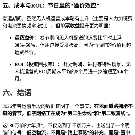
五、成本与ROI：节日里的“溢价效应”
春运期间，虽然无人机运营成本略有上升（主要是人力加班费
和电池更换频率增加），但
单票收益
提升更为明显：
运费溢价：
春节期间无人机配送的运费比平时上浮
30%-50%
，但用户接受度极高，因为“早到”的价值远超
运费差价。
ROI（投资回报率）：
针对跨海、进村等特殊场景，无
人机运营的ROI周期从平均的8个月进一步缩短至
5-6个
月
。
六、结语
2026年春运前半段的数据证明了一个事实：
在地面道路拥堵不
堪的春节，低空网络正在成为“第二生命线”和“第二致富线”。
这580万单的“年货”，不仅送到了千家万户，也送出了一个明
确的信号：
低空物流，不再是“锦上添花”的补充，而是“雪中