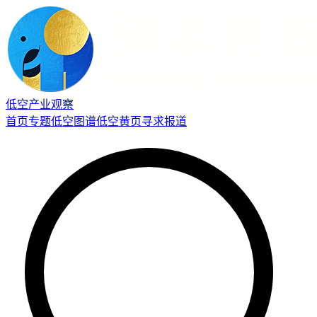
低空产业观察
首页
专题
低空图谱
低空黄页
寻求报道