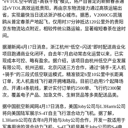
“eVTOL空中转运+高铁干线”模式，将产自普定的新鲜春茶通
过eVTOL高效运抵贵阳，再由京东物流接力通过高铁运输出
省，实现最快当日送达浙沪核心城市。据悉，V2000CG凯瑞
鸥从普定春茶产地起飞，仅用时37分钟抵达120公里外的贵阳
京东物流站点附近，相较传统公路运输，显著缩短春茶在途时
间。
据潮新闻4月17日消息，浙江杭州“低空+闪送”即时配送商业化
项目跑通商业化闭环，自去年7月启动常态化运营以来，已实
现成本可控、略有盈余。据介绍，该项目由杭州低空产业发展
有限公司、杭州迅蚁、北京闪送三方合作，通过“骑手+无人机
+骑手”的三段式低空联运模式，精准锁定6至10公里中长距离
订单，无人机直线飞行避开拥堵路段。目前已启用5个起降场
点、开通14条航线，累计实付订单约2500单、飞行约2300架
次，覆盖电子产品、加急文件、生鲜货品等多类配送品类。
据中国航空新闻网4月17日消息，美国Joby公司与L3Harris公司
将向美国陆军展示S-4T自主飞行混合动力飞机。据了解，
L3Harris公司在去年8月开始与Joby公司合作，开发一款适用于
军事用途的混合动力飞机。S-4T飞机是基于Joby公司的S-4电