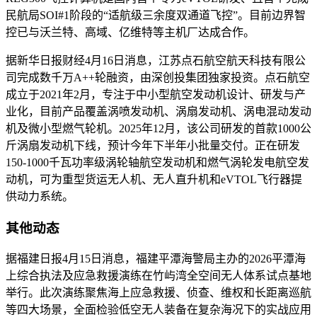
民航局SOI
#1阶段的“适航级三余度双通道飞控”
。目前边界智
控已与沃兰特、高域、亿维特等主机厂达成合作。
据新华日报财经4月16日消息，江苏点石航空航天科技有限公
司完成数千万A++轮融资，由深创投集团独家投资。点石航空
成立于2021年2月，专注于中小型航空发动机设计、研发与产
业化，目前产品覆盖涡喷发动机、涡扇发动机、涡电混动发动
机及微小型燃气轮机。2025年12月，该公司研发的首款1000公
斤涡扇发动机下线，预计今年下半年小批量交付。正在研发
150-1000千瓦功率级涡轮轴航空发动机和燃气涡轮发电航空发
动机，可为重型货运无人机、无人直升机和eVTOL飞行器提
供动力系统。
其他动态
据福建日报4月15日消息，福建平潭海警局主办的2026平潭海
上综合执法及应急救援演练在竹屿湾全空间无人体系试点基地
举行。此次演练聚焦海上应急救援、侦查、维权和长距离巡航
等四大场景，全面检验低空无人装备在复杂海况下的实战应用