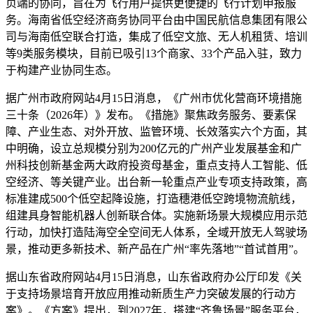
页端的协同，旨在为飞行用户提供更便捷的飞行计划申报服
务。海南省低空经济商务协同平台由中国民航信息集团有限公
司与海南低空联合打造，集成了低空文旅、无人机租赁、培训
等9类服务模块，目前已吸引13个商家、33个产品入驻，致力
于构建产业协同生态。
据广州市政府网站4月15日消息，《广州市优化营商环境措施
三十条（2026年）》发布。《措施》聚焦政务服务、要素保
障、产业生态、对外开放、监管环境、长效落实六个方面，其
中明确，设立总规模分别为200亿元的广州产业发展基金和广
州科技创新基金两大政府投资母基金，重点支持人工智能、低
空经济、等关键产业。出台新一轮重点产业专项支持政策，高
标准建成500个低空起降设施，打造穗港低空跨境物流航线，
组建具身智能机器人创新联合体。实施新场景大规模应用示范
行动，加快打造陆海空全空间无人体系，全域开放无人驾驶场
景，推动更多新技术、新产品在广州“率先落地”“首试首用”。
据山东省政府网站4月15日消息，山东省政府办公厅印发《关
于支持场景培育开放应用推动新质生产力突破发展的行动方
案》。《方案》提出，到2027年，搭建“齐鲁场景”服务平台，