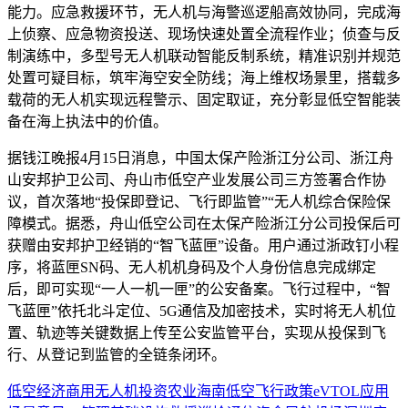
能力。应急救援环节，无人机与海警巡逻船高效协同，完成海
上侦察、应急物资投送、现场快速处置全流程作业；侦查与反
制演练中，多型号无人机联动智能反制系统，精准识别并规范
处置可疑目标，筑牢海空安全防线；海上维权场景里，搭载多
载荷的无人机实现远程警示、固定取证，充分彰显低空智能装
备在海上执法中的价值。
据钱江晚报4月15日消息，中国太保产险浙江分公司、浙江舟
山安邦护卫公司、舟山市低空产业发展公司三方签署合作协
议，首次落地“投保即登记、飞行即监管”“无人机综合保险保
障模式。据悉，舟山低空公司在太保产险浙江分公司投保后可
获赠由安邦护卫经销的“智飞蓝匣”设备。用户通过浙政钉小程
序，将蓝匣SN码、无人机机身码及个人身份信息完成绑定
后，即可实现“一人一机一匣”的公安备案。飞行过程中，“智
飞蓝匣”依托北斗定位、5G通信及加密技术，实时将无人机位
置、轨迹等关键数据上传至公安监管平台，实现从投保到飞
行、从登记到监管的全链条闭环。
低空经济
商用
无人机
投资
农业
海南
低空飞行
政策
eVTOL
应用