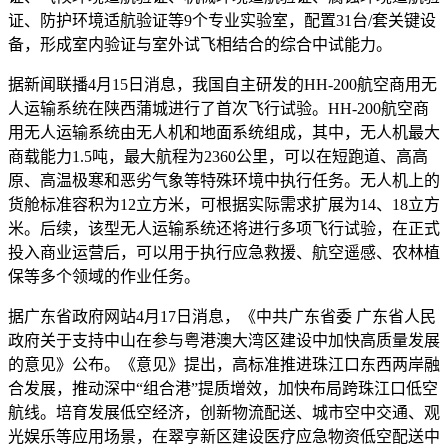
证、防护环境适航验证等9个专业实验室，配置31台/套关键设
备，形成室内验证与室外试飞相结合的综合中试能力。
据新闻联播4月15日消息，我国自主研发的HH-200航空商用无
人运输系统在陕西蒲城进行了首次飞行试验。HH-200航空商
用无人运输系统由无人机和地面系统组成，其中，无人机最大
商载能力1.5吨，最大航程为2360公里，可以在短跑道、高高
原、高温极寒和恶劣气象等特殊环境中执行任务。无人机上的
货舱标准容积为12立方米，可根据实际需求扩展为14、18立方
米。后续，该型无人运输系统还将进行多项飞行试验，在正式
投入商业运营后，可以用于执行应急救援、航空遥感、农林植
保等多个领域的作业任务。
据广东省政府网站4月17日消息，《中共广东省委 广东省人民
政府关于支持中山在参与粤港澳大湾区建设中加快高质量发展
的意见》公布。《意见》提出，高标准推进珠江口东西两岸融
合发展，推动深中“组合港”提质增效，加快布局跨珠江口低空
航线。培育发展低空经济，创新物流配送、城市空中交通、观
光娱乐等应用场景，在翠亨新区建设医疗应急物资低空配送中