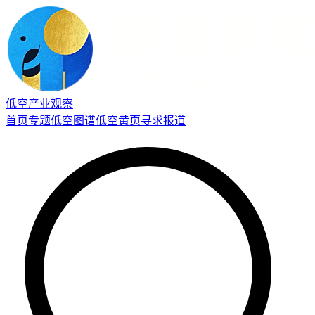
低空产业观察
首页
专题
低空图谱
低空黄页
寻求报道