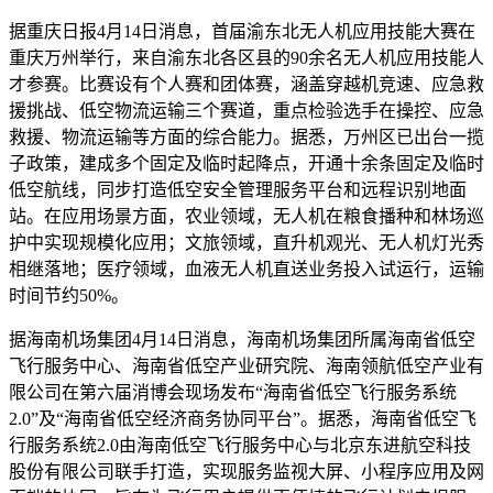
据重庆日报4月14日消息，首届渝东北无人机应用技能大赛在
重庆万州举行，来自渝东北各区县的90余名无人机应用技能人
才参赛。比赛设有个人赛和团体赛，涵盖穿越机竞速、应急救
援挑战、低空物流运输三个赛道，重点检验选手在操控、应急
救援、物流运输等方面的综合能力。据悉，万州区已出台一揽
子政策，建成多个固定及临时起降点，开通十余条固定及临时
低空航线，同步打造低空安全管理服务平台和远程识别地面
站。在应用场景方面，农业领域，无人机在粮食播种和林场巡
护中实现规模化应用；文旅领域，直升机观光、无人机灯光秀
相继落地；医疗领域，血液无人机直送业务投入试运行，运输
时间节约50%。
据海南机场集团4月14日消息，海南机场集团所属海南省低空
飞行服务中心、海南省低空产业研究院、海南领航低空产业有
限公司在第六届消博会现场发布“海南省低空飞行服务系统
2.0”及“海南省低空经济商务协同平台”。据悉，海南省低空飞
行服务系统2.0由海南低空飞行服务中心与北京东进航空科技
股份有限公司联手打造，实现服务监视大屏、小程序应用及网