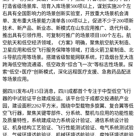
打造省级场景库、培育入库场景500项以上，谋划实施20个左
右具有全国影响力的场景创新实验室，开放重大场景机会清
单、发布重大场景能力清单各100项以上，促进不少于200项新
技术、新产品、新业态、新模式在山东应用推广、迭代升级，
推出具有引领作用、可复制可推广的场景项目100个左右。航
空航天和低空经济领域，《方案》明确，聚焦航空航天制造、
卫星应用和低空飞行服务保障等领域，打造火箭卫星制造、北
斗导航应用等场景。搭建省级智能网联系统，打造烟台至大连
跨海低空物流通道、低空政务“综合飞一次”等标志性场景。探
索“低空+医疗”创新模式，深化远程医疗支援、急救药品配送
等场景应用。
据四川发布4月15日消息，四川成都首个专注于中型低空飞行
器的中试验证平台建成投运。该平台位于成都交投通航产业
园，建设面积2262平方米，围绕中型载物多旋翼、复合翼等低
空飞行器，聚焦关键零部件、分系统、整机与应用的功能性能
及质量特性，系统建成动力系统设计验证、通信系统设计验
证、机身结构工艺验证、飞行性能测试验证、电气系统测试验
证、气候环境适航验证、机械环境适航验证、腐蚀环境适航验