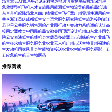
场景
意见
AI
管理
基础设施
救援
巡检
通信
资金
民航
机场
深圳
应
急救援
整机
飞机
人才
文旅
民用
能源
低空物流
导航
民航局
培训
广
东
直升机
起降场
北京
四川
植保
低空飞行器
广州
零部件
通用航空
共享
浙江
重庆
成都
低空安全
运营服务
研究院
低空旅游
投融资
江
苏
卫星
公共服务
销售
测绘
产业园
行动方案
动力系统
适航认证
高
校
固定翼
教育
中国民航局
安徽
美国
顶层设计
杭州
山东
北斗
国务
院
公安
表演
低空航线
机身
大载重
多旋翼
上市
训练
航空产业
峰飞
航空
征求
综合服务
服务业
农业无人机
广州市
沃兰特
贵州
福建
航
空发动机
国家队
具身智能
物资投送
农业农村
航空服务
摄影
十五
五
应急
航空航天
生物医药
推荐阅读