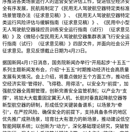
序推进各类场景运行人的运营安全评估工作，促进低空经济安
全有序发展，民航局制定了《民用无人驾驶航空器特定类标准
场景管理办法（征求意见稿）》、《民用无人驾驶航空器特定
类运行风险评估与缓解指南（征求意见稿）》、《民用中小型
无人驾驶航空器操控员训练安全运行指南（试行）（征求意见
稿）》及《微轻小型民用无人驾驶航空器集群表演飞行安全运
行指南（试行）（征求意见稿）》四部文件，并面向社会公开
征求意见。意见反馈截止日期为4月23日。
据国新网4月17日消息，国务院新闻办举行“开局起步‘十五五’”
系列主题新闻发布会，介绍“十五五”时期推动经济社会高质量
发展有关情况。会上介绍，将重点做好五个方面工作，推动低
空经济实现“管得好、飞得稳、用得活”。以安全为“前提”，加
强航空器全周期管理，创新完善安全监管机制；以产业为“支
撑”，将加大大载重固定翼无人机、长航时垂直起降航空器等
新型航空器的研制，形成低空关键装备谱系；以场景为“牵
引”，在严控风险、确保安全的前提下，支持具备条件的地区
优先推广成熟场景，培育壮大有潜力的新场景，推动建设低空
智能网联系统；以创新为“动力”，深化基础理论研究，突破智