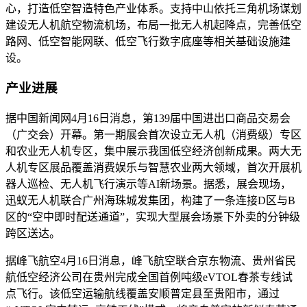
心，打造低空智造特色产业体系。支持中山依托三角机场谋划
建设无人机航空物流机场，布局一批无人机起降点，完善低空
路网、低空智能网联、低空飞行数字底座等相关基础设施建
设。
产业进展
据中国新闻网4月16日消息，第139届中国进出口商品交易会
（广交会）开幕。第一期展会首次设立无人机（消费级）专区
和农业无人机专区，集中展示我国低空经济创新成果。两大无
人机专区展品覆盖消费娱乐与智慧农业两大领域，首次开展机
器人巡检、无人机飞行演示等AI新场景。据悉，展会现场，
迅蚁无人机联合广州海珠城发集团，构建了一条连接D区与B
区的“空中即时配送通道”，实现大型展会场景下外卖的分钟级
跨区送达。
据峰飞航空4月16日消息，峰飞航空联合京东物流、贵州省民
航低空经济公司在贵州完成全国首例吨级eVTOL春茶专线试
点飞行。该低空运输航线覆盖安顺普定县至贵阳市，通过