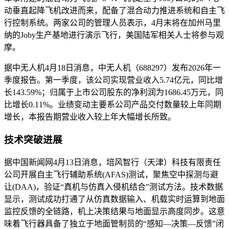
动垂直起降飞机改进而来，配备了混合动力推进系统和自主飞
行控制系统。两家公司的管理人员表示，4月末将在加州马里
纳的Joby生产基地进行演示飞行，美国陆军相关人士将参与观
摩。
据中无人机4月18日消息，中无人机（688297）发布2026年一
季度报告。第一季度，该公司实现营业收入5.74亿元，同比增
长143.59%；归属于上市公司股东的净利润为1686.45万元，同
比增长0.11%。业绩变动主要系公司产品交付数量较上年同期
增长，本报告期营业收入较上年大幅增长所致。
技术突破进展
据中国新闻网4月13日消息，培风智行（天津）科技有限责任
公司开展自主飞行辅助系统(AFAS)测试，聚焦空中探测与避
让(DAA)，验证“真机与仿真入侵机结合”测试方法。技术数据
显示，测试成功打通了从仿真数据输入、机载实时运算到地面
监控反馈的全链路，机上决策结果与地面显示高度同步。这意
味着飞行器具备了独立于地面管制员的“感知—决策—反馈”闭