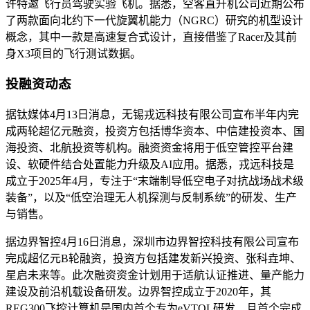
许特邀飞行员驾驶实验飞机。据悉，空客直升机公司近期公布
了两款面向北约下一代旋翼机能力（NGRC）研究的机型设计
概念，其中一款是高速复合式设计，直接借鉴了Racer及其前
身X3项目的飞行测试数据。
投融资动态
据钛媒体4月13日消息，无锡戎远科技有限公司宣布半年内完
成两轮超亿元融资，投资方包括博华资本、中信建投资本、国
海投资、北航投资等机构。融资资金将用于低空管控平台建
设、软硬件结合处置能力升级及AI应用。据悉，戎远科技是
成立于2025年4月，专注于“末端制导低空电子对抗战场战术级
装备”，以及“低空治理无人机探测与反制系统”的研发、生产
与销售。
据边界智控4月16日消息，深圳市边界智控科技有限公司宣布
完成超亿元B轮融资，投资方包括建发新兴投资、张科垚坤、
星启未来等。此次融资资金计划用于适航认证推进、量产能力
建设及前沿机载设备研发。边界智控成立于2020年，其
REG300飞控计算机是国内首个专为eVTOL研发、且首个完成