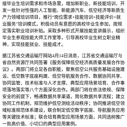
接毕业生培训需求和市场急需，增加新职业、新技能培训，开
发一批针对性强的人工智能、新能源汽车、低空经济等新质生
产力领域培训项目，推行“岗位需求+技能培训+技能评价+就
业服务”培训模式，积极动员有意愿的高校毕业生参加，按规
定落实职业培训补贴。采取多种形式开展技能宣讲展示，组织
毕业生参观技能大师工作室等，引导高校毕业生树立职业精
神，实现技能就业、技能成才。
据江苏省交通运输厅网站4月14日消息，江苏省交通运输厅与
省自然资源厅共同签署《服务保障低空经济高质量发展合作协
议》。两部门将立足各自职能，聚焦低空公共服务基础设施建
设、低空数字底座构建、低空导航服务合作、数据协同共享、
协同监管、技术标准与人才支撑、典型应用场景培育、合作事
项落地落实等八个方面深化合作。两部门将在依法依规、保障
安全的前提下，畅通数据共享渠道，简化数据共享流程；建立
协同工作机制，规范维护低空测绘活动秩序；协同推进低空领
域标准规范体系建设，联合制定低空数字底座、导航服务应用
等关键技术标准；联合培育典型应用场景方面，共同选树推广
一批高价值、小切口的典型应用案例。