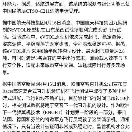
环能力。据悉，适航进展方面，该系统的探测与避让功能已获
中国民航局CTSO-C211适航申请受理。
据中国航天科技集团4月16日消息，中国航天科技集团九院研
制的eVTOL原型机在山东莱西试验场顺利完成系留飞行试
验。试验过程中，eVTOL原型机依次完成起飞、稳定悬停、
姿态调整、平稳降落等既定步骤，全程表现稳定可控。据悉，
该eVTOL机型采用8轴半倾转构型设计，最大起飞重量达2.8
吨，可同时满足5名乘客的空中出行需求，兼顾载人效率与飞
行安全性，适配未来城市空中交通、短途城际出行等多元场
景。
据中国航空新闻网4月15日消息，欧洲空客直升机公司宣布其
Racer高速复合式直升机验证机在飞行测试中取得了多项里程
碑式进展，飞行包线不断扩展，目前累计飞行时间已超过50小
时，相关测试数据将用于空客下一代直升机的设计。作为欧洲
下一代旋翼机技术（ENGRT）计划第一阶段的一部分，来自
法国、德国和芬兰的特邀军方飞行员驾驶了这架演示机。通常
情况下，只有当设计被证明非常成熟稳定时，监管机构才会允