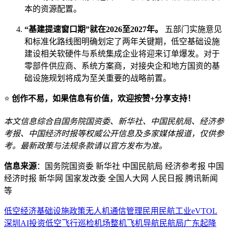
本的资源配置。
“基建提速窗口期”就在2026至2027年。
五部门实施意见
和标准化路线图明确划定了两年关键期，低空基础设施
建设相关软硬件与系统集成企业将迎来订单爆发。对于
零部件供应商、系统方案商，对接央企和地方国资的基
础设施规划将成为至关重要的战略前置。
⭐
创作不易，如果信息有价值，欢迎按赞+分享支持！
本文信息综合自国务院国资委、新华社、中国民航局、经济参
考报、中国经济时报等权威公开信息及多家媒体报道，仅供参
考。最新政策与法规条款请以官方发布为准。
信息来源
：国务院国资委 新华社 中国民航局 经济参考报 中国
经济时报 新华网 国家发改委 全国人大网 人民日报 腾讯新闻
等
低空经济
基础设施
政策
无人机
通信
管理
民用
民航
工业
eVTOL
深圳
AI
投资
低空飞行
巡检
机场
整机
飞机
导航
民航局
广东
起降