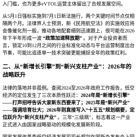
入门槛，也为更多eVTOL运营主体留出了合规发展空间。
从5月1日强标实施到7月1日新法施行，两个关键时间节点仅相
隔两个月。法律界人士预测，新《民用航空法》的实施效应将
会像催化剂一般，推动各地配套细则迅速跟上，很可能在2026
年下半年形成一波
“政策加速释放期”
。对于产业投资者而
言，锁定10到12月之间的行业标准化动态与平台运营制度出台
节奏，可能比追逐单一技术突破更能捕捉全年的政策红利。
二、从“新增长引擎”到“新兴支柱产业”：2026年的
战略跃升
法律的落地并非孤例。查阅2024至2026年政府工作报告，低空
经济的定位发生了三次本质性跃迁：
2024年是“新增长引擎”
——打声招呼告诉大家新东西要来了；2025年是“新兴产业”
——强调培育壮大；2026年则直接写入“十五五”规划纲要，定
位跃升为“新兴支柱产业”
。三年“三级跳”，标志着这一产业
正式进入由国家战略驱动的规模化发展新阶段。
国家发展改革委低空经济发展司司长郑剑在国新办发布会上回