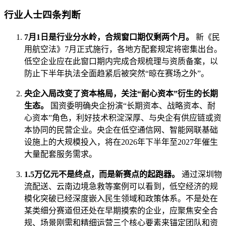
行业人士四条判断
7月1日是行业分水岭，合规窗口期仅剩两个月。
新《民
用航空法》7月正式施行，各地方配套规定将密集出台。
低空企业应在此窗口期内完成合规梳理与资质备案，以
防止下半年执法全面趋紧后被突然“晾在赛场之外”。
央企入局改变了资本格局，关注“耐心资本”衍生的长期
生态。
国资委明确央企扮演“长期资本、战略资本、耐
心资本”角色，利好技术积淀深厚、与央企有供应链或资
本协同的民营企业。央企在低空通信网、智能网联基础
设施上的大规模投入，将在2026年下半年至2027年催生
大量配套服务需求。
1.5万亿元不是终点，而是新赛点的起跑器。
通过深圳物
流配送、云南边境急救等案例可以看到，低空经济的规
模化突破已经深度嵌入民生领域和政策体系。不是处在
某类细分赛道但还处在早期摸索的企业，应聚焦安全合
规、场景刚需和精细运营三个核心要素来锚定团队和资