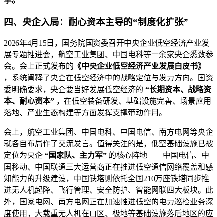
擎。
四、央企入局：耐心资本主导的“制度化扩张”
2026年4月15日，国务院国资委召开中央企业低空经济产业发
展专题推进会，航空工业集团、中国电科等十余家央企悉数参
会。会上正式发布的
《中央企业低空经济产业发展白皮书》
，系统阐释了央企在低空经济中的战略定位与发力方向。国资
委明确要求，央企要当好发展低空经济的
“长期资本、战略资
本、耐心资本”
，在低空装备研发、基础设施完善、场景应用
落地、产业生态构建等方面发挥支撑带动作用。
会上，航空工业集团、中国电科、中国电信、南方电网等央企
就各自布局作了交流发言。值得关注的是，低空基础设施已被
定位为央企
“国家队、主力军”
的核心阵地——中国电信、中
国移动、中国联通三大运营商正在推进低空通信网络覆盖和感
知能力的升级建设，中国铁塔则依托全国210万座铁塔同步推
进无人机起降、飞行管理、安全防护、智能网联四大板块。此
外，国家电网、南方电网正在加速推进低空的电力巡检业务深
度使用，大载重无人机在山区、极地等基础设施落后地区的应