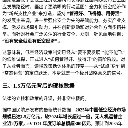
应发展路径时，画出了更清晰的行动蓝图：全力将低空经济作
为“新兴支柱产业”来打造，坚持
“管得好、飞得稳、用得活”
的发展主基调，进一步强化安全为先的基础能力、夯实产业支
撑、激发市场牵引动力，并在创新驱动和对外合作方面多措并
举。而针对社会广泛关注的行业安全，郑剑一针见血地强调：
“没有安全就没有低空经济”
。
这意味着，低空经济政策制定已经从“要不要发展”“能不能飞”
的低维试探，正式进入“如何管得好、放得开”的高阶阶段。对
于从业者而言，读懂政策话语体系的转变——从“试点飞行”到
“常态运营”的定位跃迁，本身就是一个极具战略意义的信号。
三、1.5万亿元背后的硬核数据
法律的立柱和政策的升温，并非空中楼阁。
据中国民航局发布的最新统计数据，
2025年中国低空经济市场
规模已达1.5万亿元，较2024年增长超过一倍，无人机运营企
业近2万家，eVTOL年度订单总额超300亿元
。预计到2035年