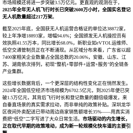
市场规模还将进一步突破3.5万亿元。更直观的观测在于，
2025年全年无人机飞行时长已突破2600万小时，全国实名登记
无人机数量超过217万架
。
截至2025年底，全国获无人机运营合格证的单位达38872家，
较上年净增18893家，增幅94.6%；全国颁发无人机操控员有
效执照41.55万本，同比增长68.0%，新职业如eVTOL运维师、
低空交通管制员正在不断涌现。从区域分布来看，广东省以超
7400家相关企业数量占全国总数的20.06%，安徽、山东、江
苏、湖南依次排列，初现“整机+零部件+运营+服务”的全链条
产业集群。
这些增长数据背后，一个更深层的结构性变化正在悄然发生。
2024年全国低空经济市场规模为6702.5亿元，到2025年便已突
破1.5万亿元，其背后飞行时长和登记数量的翻倍级爆发，来
自垂直场景的真实需求拉动，而非单纯的政策补贴。深圳龙华
区夜间外卖配送已带动周边商家销售额增长35%——用真实消
费把“低空”二字写进了大众日常生活。
市场驱动的内生增长，
正在取代早期的政策堆动，成为新一轮规模化快车道的主要引