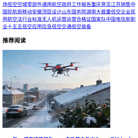
场
低空空域
零部件
通用航空
政府工作报告
重庆
意见
江苏
销售
中
国民航局
移动
安徽
顶层设计
山东
国务院
湖南
大载重
低空企业
民
用航空法
行业标准
无人机运营
运营合格证
国家队
中国电信
新职
业
十五五
低空应用
应急
低空交通
低空装备
推荐阅读