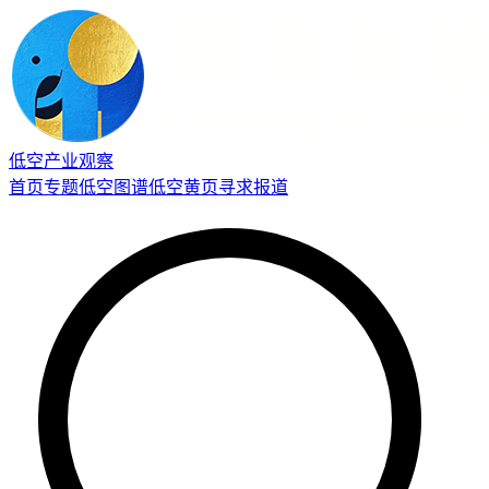
低空产业观察
首页
专题
低空图谱
低空黄页
寻求报道