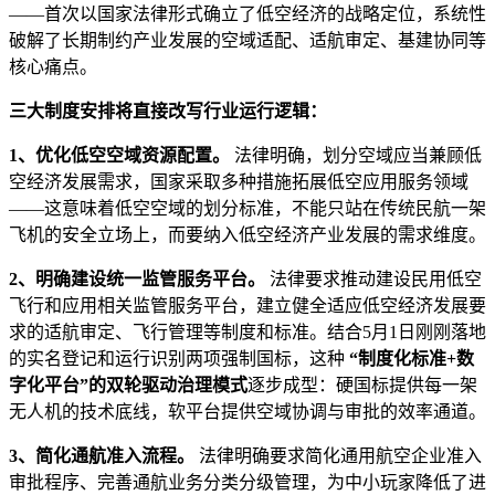
——首次以国家法律形式确立了低空经济的战略定位，系统性
破解了长期制约产业发展的空域适配、适航审定、基建协同等
核心痛点。
三大制度安排将直接改写行业运行逻辑：
1、优化低空空域资源配置。
法律明确，划分空域应当兼顾低
空经济发展需求，国家采取多种措施拓展低空应用服务领域
——这意味着低空空域的划分标准，不能只站在传统民航一架
飞机的安全立场上，而要纳入低空经济产业发展的需求维度。
2、明确建设统一监管服务平台。
法律要求推动建设民用低空
飞行和应用相关监管服务平台，建立健全适应低空经济发展要
求的适航审定、飞行管理等制度和标准。结合5月1日刚刚落地
的实名登记和运行识别两项强制国标，这种
“制度化标准+数
字化平台”的双轮驱动治理模式
逐步成型：硬国标提供每一架
无人机的技术底线，软平台提供空域协调与审批的效率通道。
3、简化通航准入流程。
法律明确要求简化通用航空企业准入
审批程序、完善通航业务分类分级管理，为中小玩家降低了进