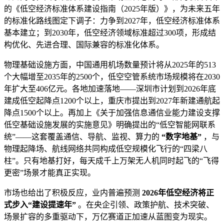
的《低空经济标准体系建设指南（2025年版）》，为未来五年
的标准化路线图定下调子：力争到2027年，低空经济标准体系
基本建立；到2030年，低空经济领域标准超过300项，形成结
构优化、先进合理、国际兼容的标准化体系。
物理基础设施方面，中国通用机场数量预计将从2025年的513
个大幅增至2035年的2500个，低空空管系统市场规模将在2030
年扩大至406亿元。各地加速落地——深圳市计划到2026年底
建成低空起降点1200个以上，重庆市提出到2027年新建通航起
降点1500个以上。再加上《关于加强信息通信业能力建设支撑
低空基础设施发展的实施意见》明确提出的“低空智能网联系
统”——这套覆盖通信、导航、监视、算力的
“数字地基”
，与
物理起降场、航线网络共同构成低空规模化飞行的“四梁八
柱”。只有地基打好，每天成千上万架无人机同时起飞的“飞得
更密”场景才能真正实现。
市场也给出了积极反应，业内普遍预测
2026年低空经济将正
式步入“建设提速年”
。在央企引领、政策护航、技术突破、
场景扩容的多重驱动下，万亿赛道正加速从蓝图变为现实。