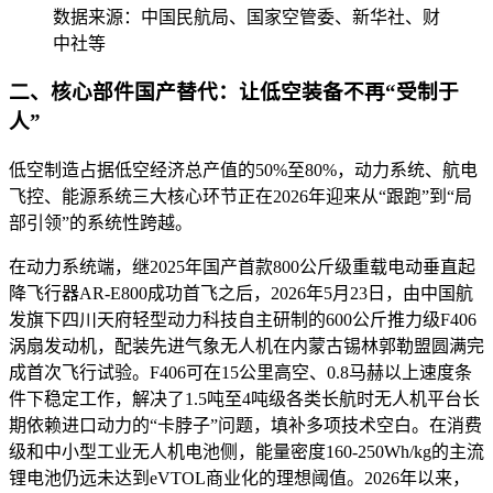
数据来源：中国民航局、国家空管委、新华社、财
中社等
二、核心部件国产替代：让低空装备不再“受制于
人”
低空制造占据低空经济总产值的50%至80%，动力系统、航电
飞控、能源系统三大核心环节正在2026年迎来从“跟跑”到“局
部引领”的系统性跨越。
在动力系统端，继2025年国产首款800公斤级重载电动垂直起
降飞行器AR-E800成功首飞之后，2026年5月23日，由中国航
发旗下四川天府轻型动力科技自主研制的600公斤推力级F406
涡扇发动机，配装先进气象无人机在内蒙古锡林郭勒盟圆满完
成首次飞行试验。F406可在15公里高空、0.8马赫以上速度条
件下稳定工作，解决了1.5吨至4吨级各类长航时无人机平台长
期依赖进口动力的“卡脖子”问题，填补多项技术空白。在消费
级和中小型工业无人机电池侧，能量密度160-250Wh/kg的主流
锂电池仍远未达到eVTOL商业化的理想阈值。2026年以来，