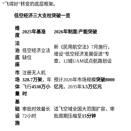
“飞得好”转变的底层框架。
低空经济三大支柱突破一览
维
2025年基准
2026年制度/产能突破
度
法
新《民用航空法》7月施行，
治
低空经济立法
增设“低空经济发展促进”专
底
缺位
章，12城UAM试点航路划设
座
市
注册无人机
场
328.7万架
，年
预计2026年市场规模
突破8000
体
飞行
4530万小
亿元
，2035年
3.5万亿元
量
时
基
础
审批时效最长
适飞空域全国大范围扩容，审
设
72小时
批周期压缩至
15分钟
施