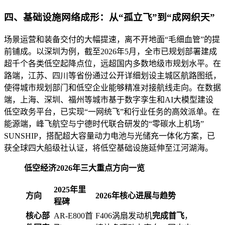
四、基础设施网络成形：从“孤立飞”到“成网织天”
场景运营和装备交付的大幅提速，离不开地面“毛细血管”的提
前铺成。以深圳为例，截至2026年5月，全市已规划部署建成
超千个各类低空起降点位，远超国内多数地级市规划水平。在
路端，江苏、四川等省份通过公开详细划设主城区航路图纸，
使得城市规划部门和低空企业能够精准对接航线走向。在数据
端，上海、深圳、福州等城市基于数字孪生和AI大模型建设
低空政务平台，已实现“一网统飞”和行业任务的高效派单。在
能源端，峰飞航空与宁德时代联合研发的“零碳水上机场”
SUNSHIP，搭配超大容量动力电池与光储充一体化方案，已
获全球四大船级社认证，将低空基础设施延伸至江河湖海。
低空经济2026年三大重点方向一览
2025年里
方向
2026年核心进展与趋势
程碑
核心部
AR-E800首
F406涡扇发动机
完成首飞
，