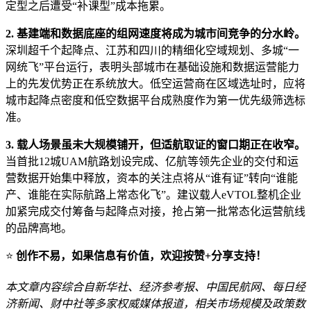
定型之后遭受“补课型”成本拖累。
2. 基建端和数据底座的组网速度将成为城市间竞争的分水岭。
深圳超千个起降点、江苏和四川的精细化空域规划、多城“一
网统飞”平台运行，表明头部城市在基础设施和数据运营能力
上的先发优势正在系统放大。低空运营商在区域选址时，应将
城市起降点密度和低空数据平台成熟度作为第一优先级筛选标
准。
3. 载人场景虽未大规模铺开，但适航取证的窗口期正在收窄。
当首批12城UAM航路划设完成、亿航等领先企业的交付和运
营数据开始集中释放，资本的关注点将从“谁有证”转向“谁能
产、谁能在实际航路上常态化飞”。建议载人eVTOL整机企业
加紧完成交付筹备与起降点对接，抢占第一批常态化运营航线
的品牌高地。
⭐
创作不易，如果信息有价值，欢迎按赞+分享支持！
本文章内容综合自新华社、经济参考报、中国民航网、每日经
济新闻、财中社等多家权威媒体报道，相关市场规模及政策数