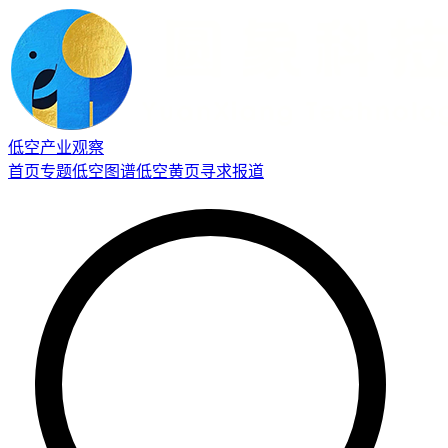
低空产业观察
首页
专题
低空图谱
低空黄页
寻求报道