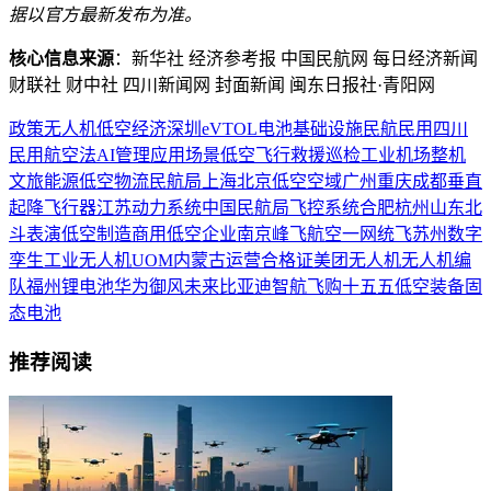
据以官方最新发布为准。
核心信息来源
：新华社 经济参考报 中国民航网 每日经济新闻
财联社 财中社 四川新闻网 封面新闻 闽东日报社·青阳网
政策
无人机
低空经济
深圳
eVTOL
电池
基础设施
民航
民用
四川
民用航空法
AI
管理
应用场景
低空飞行
救援
巡检
工业
机场
整机
文旅
能源
低空物流
民航局
上海
北京
低空空域
广州
重庆
成都
垂直
起降飞行器
江苏
动力系统
中国民航局
飞控系统
合肥
杭州
山东
北
斗
表演
低空制造
商用
低空企业
南京
峰飞航空
一网统飞
苏州
数字
孪生
工业无人机
UOM
内蒙古
运营合格证
美团无人机
无人机编
队
福州
锂电池
华为
御风未来
比亚迪
智航飞购
十五五
低空装备
固
态电池
推荐阅读