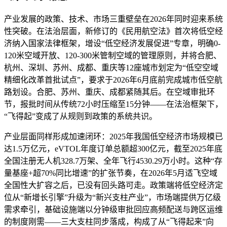
产业发展的政策、技术、市场三重壁垒在2026年同时迎来系统
性突破。在法治层面，新修订的《民用航空法》首次将低空经
济纳入国家法律框架，增设“低空经济发展促进”专章，明确0-
120米空域开放、120-300米管制空域的管理原则，并将合肥、
杭州、深圳、苏州、成都、重庆等12座城市划定为“低空空域
精细化改革首批试点”，要求于2026年6月底前完成城市低空航
路划设。合肥、苏州、重庆、成都紧随其后。在空域审批环
节，报批时间从传统72小时压缩至15分钟——在法治框架下，
“飞得起”变成了从规则到政策的系统共识。
产业层面同样形成加速闭环：2025年我国低空经济市场规模已
达1.5万亿元，eVTOL年度订单总额超300亿元，截至2025年底
全国注册无人机328.7万架、全年飞行4530.29万小时。这种“存
量基座+超70%同比增速”的扩张节奏，在2026年5月适飞空域
全国性大扩容之后，已没有回头路可走。政策端将低空经济定
位从“新增长引擎”升级为“新兴支柱产业”，市场端提供万亿级
需求牵引，基础设施端以分钟级审批回应高频配送与跨区运维
的制度刚需——三大支柱同步落成，构成了从“飞得起来”向