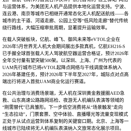
与运营体系，为美团无人机产品提供本地化运营支持。宁波、
连云港、南京等城市已相继开通常态化无人机配送航线——各
城市的主干道、河道走廊、公园上空等“低风险走廊”替代传统
绕行路线，大幅压缩审批周期，显著提升运输效率。
在载人突破板块，亿航、峰飞、御风未来等eVTOL企业在
2026年5月世界无人机大会期间展出多款真机，亿航EH216-S
已手握全球首张载人无人驾驶航空器运营合格证，预计2026年
全年交付量有望突破500架。以深圳、上海、广州为代表的
UAM先行城市已将eVTOL起降点网络与干线调度体系纳入
2026年基建任务，预计2026年下半年至2027年，城际点对点高
端出行将进入首批UAM商业化运行赛道。
在公共治理与消费场景端，无人机在深圳黄金救援圈AED急
救、山东高速公路路网巡检、夜游无人机编队表演等领域的
“刚需替代”已具雏形。下一步低空消费将从“场景触发”走向
“生态拉动”，门票套票、空中体验、直播曝光等流量变现模式
正处于从试点运营到体系复制的关键窗口期。北京、上海等一
线城市已陆续将无人机编队表演纳入文旅常态化展示项目。