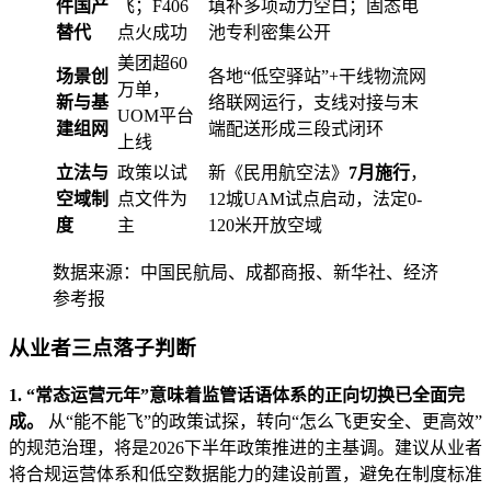
件国产
飞；F406
填补多项动力空白；固态电
替代
点火成功
池专利密集公开
美团超60
场景创
各地“低空驿站”+干线物流网
万单，
新与基
络联网运行，支线对接与末
UOM平台
建组网
端配送形成三段式闭环
上线
立法与
政策以试
新《民用航空法》
7月施行
，
空域制
点文件为
12城UAM试点启动，法定0-
度
主
120米开放空域
数据来源：中国民航局、成都商报、新华社、经济
参考报
从业者三点落子判断
1. “常态运营元年”意味着监管话语体系的正向切换已全面完
成。
从“能不能飞”的政策试探，转向“怎么飞更安全、更高效”
的规范治理，将是2026下半年政策推进的主基调。建议从业者
将合规运营体系和低空数据能力的建设前置，避免在制度标准