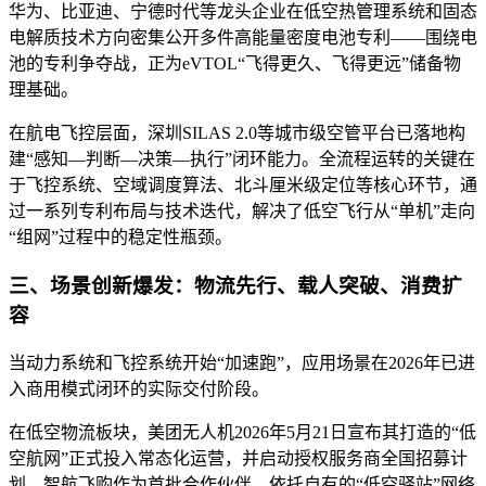
华为、比亚迪、宁德时代等龙头企业在低空热管理系统和固态
电解质技术方向密集公开多件高能量密度电池专利——围绕电
池的专利争夺战，正为eVTOL“飞得更久、飞得更远”储备物
理基础。
在航电飞控层面，深圳SILAS 2.0等城市级空管平台已落地构
建“感知—判断—决策—执行”闭环能力。全流程运转的关键在
于飞控系统、空域调度算法、北斗厘米级定位等核心环节，通
过一系列专利布局与技术迭代，解决了低空飞行从“单机”走向
“组网”过程中的稳定性瓶颈。
三、场景创新爆发：物流先行、载人突破、消费扩
容
当动力系统和飞控系统开始“加速跑”，应用场景在2026年已进
入商用模式闭环的实际交付阶段。
在低空物流板块，美团无人机2026年5月21日宣布其打造的“低
空航网”正式投入常态化运营，并启动授权服务商全国招募计
划。智航飞购作为首批合作伙伴，依托自有的“低空驿站”网络