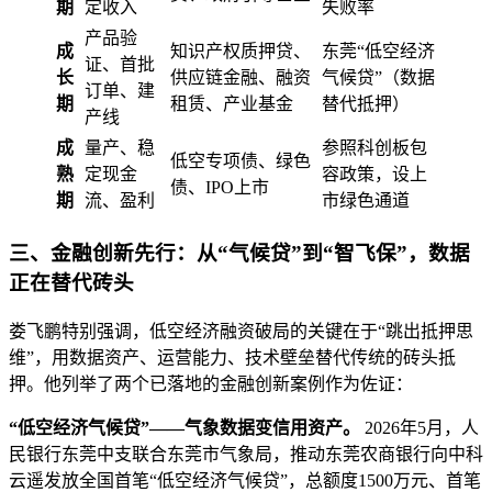
期
定收入
失败率
产品验
成
知识产权质押贷、
东莞“低空经济
证、首批
长
供应链金融、融资
气候贷”（数据
订单、建
期
租赁、产业基金
替代抵押）
产线
成
量产、稳
参照科创板包
低空专项债、绿色
熟
定现金
容政策，设上
债、IPO上市
期
流、盈利
市绿色通道
三、金融创新先行：从“气候贷”到“智飞保”，数据
正在替代砖头
娄飞鹏特别强调，低空经济融资破局的关键在于“跳出抵押思
维”，用数据资产、运营能力、技术壁垒替代传统的砖头抵
押。他列举了两个已落地的金融创新案例作为佐证：
“低空经济气候贷”——气象数据变信用资产。
2026年5月，人
民银行东莞中支联合东莞市气象局，推动东莞农商银行向中科
云遥发放全国首笔“低空经济气候贷”，总额度1500万元、首笔