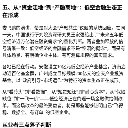
五、从“资金洼地”到“产融高地”：低空金融生态正
在形成
娄飞鹏的演讲，恰是对大会“产融共生”议题的系统回应。在同
一天，中国银行研究院资深研究员王家强给出了“未来五年低
空经济近万亿潜在融资需求”的量化判断。两者叠加释放的信
号清晰一致：低空经济的金融需求不是“空洞的概念”，而是有
具体场景、有明确企业主体、有可测算规模的真实需求。
各地已经在行动。安徽设立10亿元低空经济产业基金，济南启
动近百亿基金群，广州成立目标规模200亿元的空天产业投资
基金。以“政府引导+市场运作”为特征的资本生态正在成形。
从“看砖头”到“看数据”，从“短贷短还”到“耐心资本”，从“保险
缺位”到“一飞一价”——低空经济正在倒逼一场金融供给侧改
革。而这场改革的最终受益者，将是那些能够证明自己“飞得
稳、数据全、有订单”的低空企业。
从业者三点落子判断