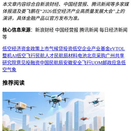
本文章内容综合自新浪财经、中国经营报、腾讯新闻等多家媒
体报道及娄飞鹏在“2026低空经济产业高质量发展大会”上的
演讲，具体金融产品以官方发布为准。
核心信息来源
：新浪财经 中国经营报 腾讯新闻 每日经济新闻
等
低空经济
资金
政策
上市
气候贷
投资
低空企业
产业基金
eVTOL
整机
AI
低空飞行
民航
人才
民航局
材料
电池
北京
采购
广州
共享
研究院
意见
投融资
中国民航局
安徽
安全飞行
UOM
邮政
应急
低
空气象
推荐阅读