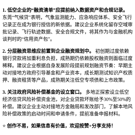
1. 低空企业的“融资清单”应提前纳入数据资产和合规记录。
东莞“气候贷”表明，气象监测能力、应急响应体系、安全飞行
记录正在成为银行授信的新依据。建议企业系统化留存空域审
批记录、飞行轨迹数据、安全合规文件，将其作为与金融机构
谈判时的“信用资产包”。
2. 分层融资思维应前置到企业融资规划中。
初创期过度依赖
银行贷款将加重利息负担，成熟期仍依赖股权融资则面临过度
稀释。建议企业根据自身发展阶段提前规划融资节奏：早期主
动对接地方政府引导基金和产业资本，成长期测试知识产权质
押、融资租赁等产品，成熟期关注低空专项债和上市政策。
3. 关注政府风险补偿基金的设立窗口。
多地正探索设立低空
经济信贷风险补偿资金池，对企业贷款坏账给予30%至50%的
补偿。建议企业主动对接地方金融局和发改部门，了解本地风
险补偿政策的启动时间和申请条件，提前准备申报材料。
⭐
创作不易，如果信息有价值，欢迎按赞+分享支持！