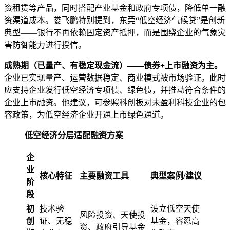
资租赁等产品，同时搭配产业基金和政府专项债，降低单一融
资渠道成本。娄飞鹏特别提到，东莞“低空经济气候贷”是创新
典型——银行不再依赖固定资产抵押，而是围绕企业的气象灾
害防御能力进行授信。
成熟期（已量产、有稳定现金流）——债券+上市融资为主。
企业已实现量产、运营数据稳定、商业模式被市场验证。此时
应支持企业发行低空经济专项债、绿色债，并推动符合条件的
企业上市融资。他建议，可参照科创板对未盈利科技企业的包
容政策，为低空经济企业开通上市绿色通道。
低空经济分层适配融资方案
企
业
核心特征
主要融资工具
典型案例/建议
阶
段
初
技术验
设立低空天使
风险投资、天使投
创
证、无稳
基金，容忍高
资、政府引导基金