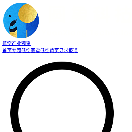
低空产业观察
首页
专题
低空图谱
低空黄页
寻求报道