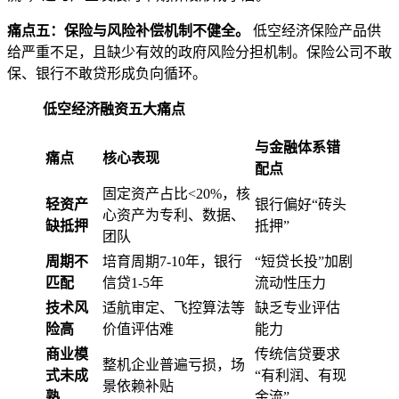
痛点五：保险与风险补偿机制不健全。
低空经济保险产品供
给严重不足，且缺少有效的政府风险分担机制。保险公司不敢
保、银行不敢贷形成负向循环。
低空经济融资五大痛点
与金融体系错
痛点
核心表现
配点
固定资产占比<20%，核
轻资产
银行偏好“砖头
心资产为专利、数据、
缺抵押
抵押”
团队
周期不
培育周期7-10年，银行
“短贷长投”加剧
匹配
信贷1-5年
流动性压力
技术风
适航审定、飞控算法等
缺乏专业评估
险高
价值评估难
能力
商业模
传统信贷要求
整机企业普遍亏损，场
式未成
“有利润、有现
景依赖补贴
熟
金流”