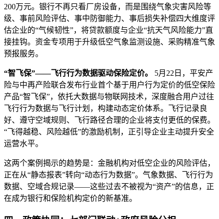
200万元。银行不再只看厂房设备，而是围绕气象灾害风险等
级、事前风险评估、事中防御能力、事后损失补偿四大维度评
估企业的“气候韧性”，将贷款额度与企业“抗天气风险能力”直
接挂钩。资金专项用于升级低空气象监测设施、采购精准气象
预报服务。
“智飞保”——飞行行为数据驱动保险定价。
5月22日，平安产
险与中再产险联合发布行业首个基于用户行为定价的低空保险
产品“智飞保”，依托大数据与物联网技术，深度融合用户过往
飞行行为数据与飞行计划，构建动态定价体系。飞行记录良
好、遵守空域规则、飞行路径合理的企业将支付更低的保费。
“飞得越稳、风险越低”的激励机制，正引导企业主动提升安全
运营水平。
这两个案例揭示的趋势是：金融机构对低空企业的风险评估，
正在从“静态报表”转向“动态行为数据”。气象数据、飞行行为
数据、空域合规记录——这些过去不被视为“资产”的信息，正
在成为银行和保险机构定价的新基准。