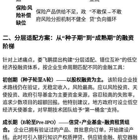
保险/风
保险产品供给不足，政
“不敢保→不敢
险补偿
府风险分担机制不健全
贷”负向循环
缺位
二、分层适配方案：从“种子期”到“成熟期”的融资
阶梯
针对上述痛点，娄飞鹏提出构建“分层适配、错位互补”的低空
经济投融资体系，按企业生命周期匹配不同的金融工具：
初创期（种子轮至A轮）——以股权融资为主。
该阶段企业技
术路线仍在验证，无稳定收入，风险最高。应以风险投资、天
使投资、政府引导基金为主要资金来源，容忍较高的失败率，
追求少数项目的超额回报。他特别建议，地方政府可设立低空
经济天使基金，对早期技术团队给予“第一桶金”支持。
成长期（B轮至Pre-IPO）——信贷+产业基金+融资租赁组
合。
企业已拥有验证过的产品、首批意向订单，开始建设产
线。此时可引入银行知识产权质押贷、供应链金融、航空器融