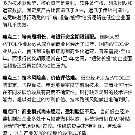
多为技术驱动型，核心资产是专利、软件著作权、研发团队和
运营数据，固定资产占比普遍低于20%，远低于传统制造业。
这意味着银行熟悉的“厂房-设备-抵押”信贷逻辑在低空企业面
前几乎失效。
痛点二：培育周期长，与银行资金期限错配。
国际大型
eVTOL企业Joby从成立到商业化经历了13年，国内eVTOL企
业从成立、首飞到适航取证再到商业化运营，普遍需要7至10
年。而银行贷款期限通常在1至5年之间，“短贷长投”使企业面
临频繁还贷再贷的流动性压力。
痛点三：技术风险高，价值评估难。
低空经济涉及eVTOL适
航审定、飞控算法、电池能量密度等前沿技术，其商业可行性
在不同发展阶段具有高度不确定性。银行缺乏足够的技术评估
能力，难以对企业的专利价值、技术路线风险做出准确判断。
痛点四：商业模式尚未稳定，盈利验证不足。
当前低空经济
整机制造企业多处于亏损或微利状态，运营场景仍在从“补贴
驱动”向“市场驱动”过渡。传统信贷要求“有利润、有现金
流”，这与产业发展的早期阶段形成矛盾。