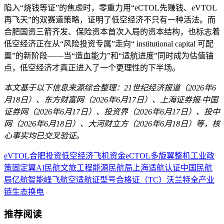
陷入“烧钱等证”的焦虑时，零重力用“eCTOL先赚钱、eVTOL
再飞天”的双赛道策略，证明了低空经济不只有一种活法。而
合肥国资三箭齐发、保险资本首次入局的资本结构，也标志着
低空经济正在从“风险投资专属”走向“ institutional capital 可配
置”的新阶段——当“造血能力”和“适航进度”同时成为估值锚
点，低空经济才真正进入了一个更理性的下半场。
本文基于以下信息来源综合整理：21世纪经济报道（2026年6
月18日）、东方财富网（2026年6月17日）、上海证券报·中国
证券网（2026年6月17日）、投资界（2026年6月17日）、投中
网（2026年6月18日）、大河财立方（2026年6月18日）等，核
心事实均已交叉验证。
eVTOL
合肥
投资
低空经济
飞机
资金
eCTOL
多旋翼
整机
工业
政
策
固定翼
AI
民航
文旅
工程
能源
民航局
上海
适航认证
中国民航
局
亿航智能
峰飞航空
适航证
型号合格证（TC）
沃兰特
全产业
链生态
换电
推荐阅读