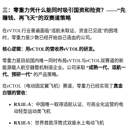
三：零重力凭什么能同时吸引国资和险资？——“先
赚钱、再飞天”的双赛道策略
在eVTOL行业普遍面临“适航未取证、资金已见底”的困境
时，零重力是少数已经开始自己造血的公司。
核心逻辑：用eCTOL的营收养eVTOL的研发。
零重力是目前国内唯一同时布局eVTOL与eCTOL双赛道的新
能源载人航空器整机制造企业。公司采取
“成熟一代、适航一
代、预研一代”
的产品策略。
在eCTOL（电动固定翼飞机）赛道，零重力已经实现了
真金
白银的营收
：
RX1E-A
：中国唯一取得适航认证、可商业化运营的电
动轻型运动类飞机
RX1E-S
：世界首款浮筒式双座水上电动飞机