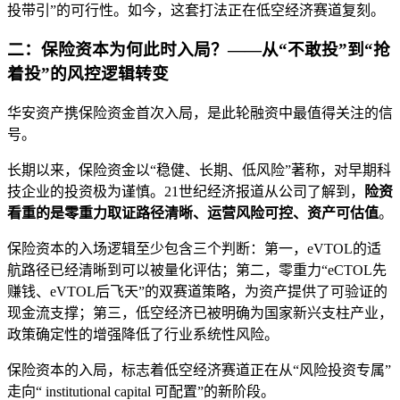
投带引”的可行性。如今，这套打法正在低空经济赛道复刻。
二：保险资本为何此时入局？——从“不敢投”到“抢
着投”的风控逻辑转变
华安资产携保险资金首次入局，是此轮融资中最值得关注的信
号。
长期以来，保险资金以“稳健、长期、低风险”著称，对早期科
技企业的投资极为谨慎。21世纪经济报道从公司了解到，
险资
看重的是零重力取证路径清晰、运营风险可控、资产可估值
。
保险资本的入场逻辑至少包含三个判断：第一，eVTOL的适
航路径已经清晰到可以被量化评估；第二，零重力“eCTOL先
赚钱、eVTOL后飞天”的双赛道策略，为资产提供了可验证的
现金流支撑；第三，低空经济已被明确为国家新兴支柱产业，
政策确定性的增强降低了行业系统性风险。
保险资本的入局，标志着低空经济赛道正在从“风险投资专属”
走向“ institutional capital 可配置”的新阶段。