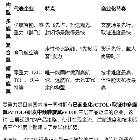
构
代表企业
特点
商业化节奏
型
多
亿航智能、零
先飞先占，短途观光、
文旅场景先行，
旋
重力（鹊飞）
封闭场景跑得最快
取证进度最快
翼
复
走性价比路线，“先货后
货运先行，载人
合
峰飞航空等
客”发力
尚需时日
翼
倾
零重力（ZG-
唯一能同时做到高航
技术难度最高，
转
T6）、沃兰
速、远航程、无死重冗
但性能天花板最
旋
特等
余的构型
高
翼
零重力是目前国内唯一同时拥有
已商业化eCTOL+取证中多旋
翼eVTOL+研发中倾转旋翼eVTOL
三层产品矩阵的企业。这
种“三层递进”的产品策略，使其在现金流、适航进度和技术储
备三个维度上都建立了差异化优势。
2026年，eVTOL行业正走到一个微妙的关口。政策红利还在