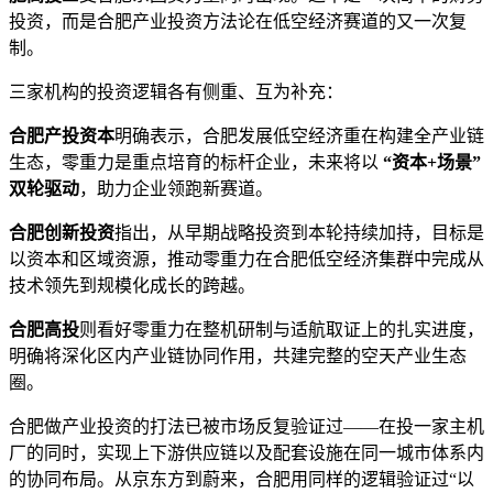
投资，而是合肥产业投资方法论在低空经济赛道的又一次复
制。
三家机构的投资逻辑各有侧重、互为补充：
合肥产投资本
明确表示，合肥发展低空经济重在构建全产业链
生态，零重力是重点培育的标杆企业，未来将以
“资本+场景”
双轮驱动
，助力企业领跑新赛道。
合肥创新投资
指出，从早期战略投资到本轮持续加持，目标是
以资本和区域资源，推动零重力在合肥低空经济集群中完成从
技术领先到规模化成长的跨越。
合肥高投
则看好零重力在整机研制与适航取证上的扎实进度，
明确将深化区内产业链协同作用，共建完整的空天产业生态
圈。
合肥做产业投资的打法已被市场反复验证过——在投一家主机
厂的同时，实现上下游供应链以及配套设施在同一城市体系内
的协同布局。从京东方到蔚来，合肥用同样的逻辑验证过“以