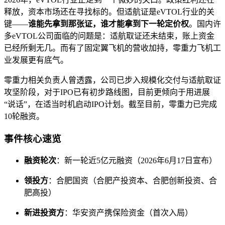
释放，资本市场还在寻找标的。但适航证是eVTOL行业的关
键——
谁能先拿到那张证，谁才能拿到下一轮定价权
。国内许
多eVTOL公司面临的问题是：适航取证还未结束，账上资金
已经所剩无几。而有了固定翼飞机的营收加持，零重力飞机工
业发展更有底气。
零重力相关负责人曾透露，公司已步入规模化交付与适航取证
攻坚阶段，对于IPO已有初步路线图，目前更倾向于用进展
“说话”，在适当时机启动IPO计划。截至目前，零重力已完成
10轮融资。
事件核心速览
融资轮次
：新一轮近5亿元融资（2026年6月17日宣布）
领投方
：合肥国资（合肥产投资本、合肥创新投资、合
肥高投）
新进投资方
：华安资产携保险资金（首次入局）