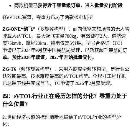
两款机型已获得
近千架量级订单
，进入
批量交付阶段
在eVTOL赛道，零重力布局了两款核心机型：
ZG-ONE“鹊飞”
（多旋翼构型）：面向低空文旅场景的无人驾
驶载人eVTOL，最大起飞重量780kg，有效载荷2人，巡航速
度75km/h，航程20km，换电仅需5分钟。型号合格证（TC）
申请已于2024年9月获中国民航局受理，已斩获超千架意向订
单。
预计2026年取证，2027年开始批量交付
。
ZG-T6
（倾转旋翼构型）：采用六旋翼全倾转构型，是行业公
认效能最高、技术难度最高的eVTOL构型。全尺寸工程样机
已总装下线并完成首飞，TC申请于2026年2月获受理。
四：eVTOL行业正在经历怎样的分化？零重力处于
什么位置？
21世纪经济报道的梳理清晰地描绘了eVTOL行业的构型分
化：