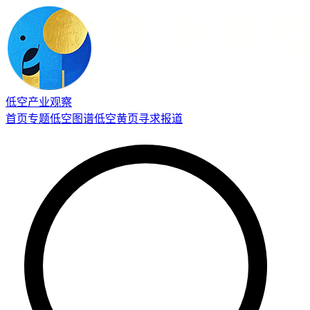
低空产业观察
首页
专题
低空图谱
低空黄页
寻求报道