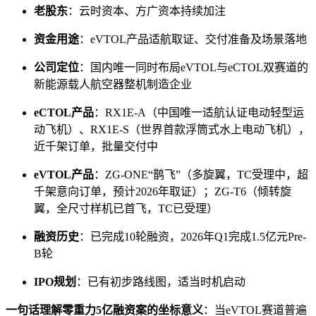
老股东
：云时资本、方广资本持续加注
资金用途
：eVTOL产品适航取证、交付准备及场景落地
公司定位
：国内唯一同时布局eVTOL与eCTOL双赛道的
新能源载人航空器整机制造企业
eCTOL产品
：RX1E-A（中国唯一适航认证电动轻型运
动飞机）、RX1E-S（世界首款浮筒式水上电动飞机），
近千架订单，批量交付中
eVTOL产品
：ZG-ONE“鹊飞”（多旋翼，TC受理中，超
千架意向订单，预计2026年取证）；ZG-T6（倾转旋
翼，全尺寸样机已首飞，TC已受理）
融资历史
：已完成10轮融资，2026年Q1完成1.5亿元Pre-
B轮
IPO规划
：已有初步路线图，适当时机启动
一句话理解零重力5亿融资案的坐标意义
：当eVTOL赛道普遍