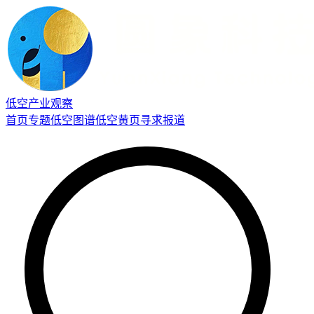
低空产业观察
首页
专题
低空图谱
低空黄页
寻求报道