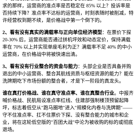
求的那样，运营商的准点率是否稳定在 85% 以上？投诉率是
否持续下降？准点率不达标的运营商，时刻表随时被削减，特
许经营权到期不续，是价格战中第一个倒下的。
2、看有没有真实的满载率与正向单位经济模型
：在票价下探
20-30% 后，运营商能否通过拼机坪效和动态定价，保持满载
率在 70% 以上并实现单座毛利为正？满载率不足 40% 的中小
运营商，在价格战中将被快速出清。
3、看有没有行业整合的资金与能力
：头部企业是否具备并购
退出的中小运营商、整合其航线资质与枢纽资源的能力？能在
洗牌期吃下市场份额的整合者，才是下一阶段的真龙头。
谁在真打价格战、谁在真守准点率、谁在真整合行业
。中报齐
喊价格战、民航局设准点率红线、住建部强制楼顶预留起降
坪，标志着低空从"跑马圈地"进入"规模化内卷与洗牌期"——
守不住准点率、扛不住票价下探、没有整合能力的城市和企
业，将在这轮低空版的"百团大战"中沦为被收购的标的或彻底
退场。