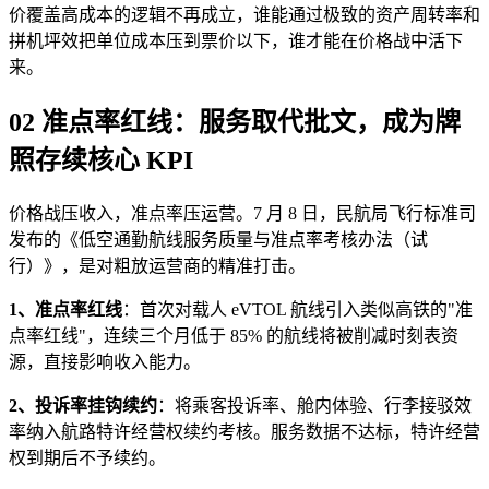
价覆盖高成本的逻辑不再成立，谁能通过极致的资产周转率和
拼机坪效把单位成本压到票价以下，谁才能在价格战中活下
来。
02 准点率红线：服务取代批文，成为牌
照存续核心 KPI
价格战压收入，准点率压运营。7 月 8 日，民航局飞行标准司
发布的《低空通勤航线服务质量与准点率考核办法（试
行）》，是对粗放运营商的精准打击。
1、准点率红线
：首次对载人 eVTOL 航线引入类似高铁的"准
点率红线"，连续三个月低于 85% 的航线将被削减时刻表资
源，直接影响收入能力。
2、投诉率挂钩续约
：将乘客投诉率、舱内体验、行李接驳效
率纳入航路特许经营权续约考核。服务数据不达标，特许经营
权到期后不予续约。