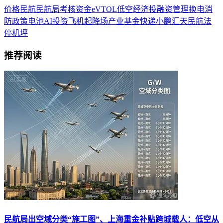
价格
民航
民航局
考核
资金
eVTOL
低空经济
投融资
管理
换电
消
防
政策
电池
AI
投资
飞机
起降场
产业基金
快递
小鹏汇天
民航法
停机坪
推荐阅读
民航局出空域分类“施工图”、上海重金补贴跨城载人：低空从