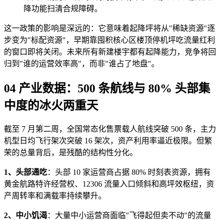
降功能扫清合规障碍。
这一政策的影响是深远的：它意味着起降坪将从"稀缺资源"逐
步变为"标配资源"，早期靠囤积核心区楼顶停机坪吃流量红利
的窗口即将关闭。未来所有新建楼宇都有起降能力，竞争将回
归到"谁的运营效率高"，而非"谁占了地盘"。
04 产业数据：500 条航线与 80% 头部集
中度的冰火两重天
截至 7 月第二周，全国常态化售票载人航线突破 500 条，主力
机型日均飞行架次突破 16 架次，资产利用率逼近极限。但繁
荣的总量背后，是残酷的结构性分化。
1、头部通吃
：头部 10 家运营商占据 80% 时刻表资源，拥有
黄金航路特许经营权、12306 流量入口倾斜和高坪效枢纽，资
产周转率和满载率持续攀升。
2、中小饥渴
：大量中小运营商面临"飞得起但卖不动"的流量