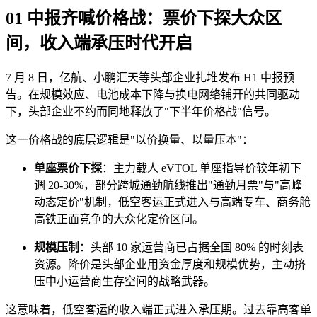
01 中报齐喊价格战：票价下探大众区
间，收入端承压时代开启
7 月 8 日，亿航、小鹏汇天等头部企业扎堆发布 H1 中报预
告。在规模效应、电池成本下降与换电网络铺开的共同驱动
下，头部企业不约而同地释放了"下半年价格战"信号。
这一价格战的底层逻辑是"以价换量、以量压本"：
单座票价下探
：主力载人 eVTOL 单座指导价较年初下
调 20-30%，部分跨城通勤航线推出"通勤月票"与"高峰
动态定价"机制，低空客运正式进入与高端专车、商务舱
高铁正面竞争的大众化定价区间。
规模压制
：头部 10 家运营商已占据全国 80% 的时刻表
资源。降价是头部企业用资金厚度和规模优势，主动挤
压中小运营商生存空间的战略武器。
这意味着，低空客运的收入端正式进入承压期。过去靠高客单