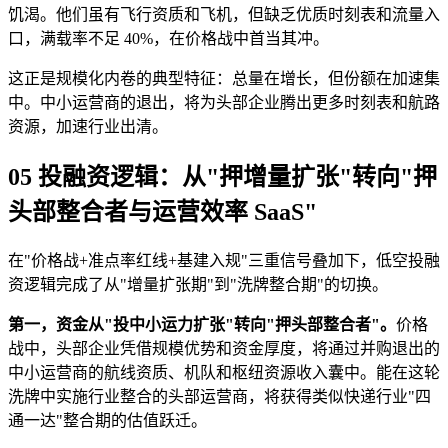
饥渴。他们虽有飞行资质和飞机，但缺乏优质时刻表和流量入
口，满载率不足 40%，在价格战中首当其冲。
这正是规模化内卷的典型特征：总量在增长，但份额在加速集
中。中小运营商的退出，将为头部企业腾出更多时刻表和航路
资源，加速行业出清。
05 投融资逻辑：从"押增量扩张"转向"押
头部整合者与运营效率 SaaS"
在"价格战+准点率红线+基建入规"三重信号叠加下，低空投融
资逻辑完成了从"增量扩张期"到"洗牌整合期"的切换。
第一，资金从"投中小运力扩张"转向"押头部整合者"。
价格
战中，头部企业凭借规模优势和资金厚度，将通过并购退出的
中小运营商的航线资质、机队和枢纽资源收入囊中。能在这轮
洗牌中实施行业整合的头部运营商，将获得类似快递行业"四
通一达"整合期的估值跃迁。