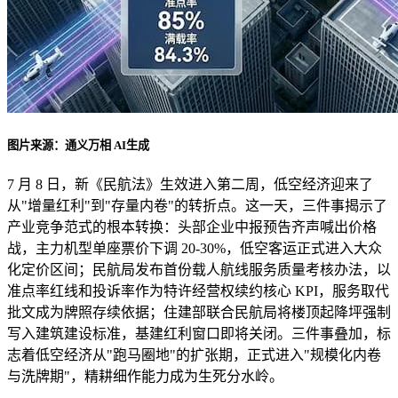
图片来源：通义万相 AI生成
7 月 8 日，新《民航法》生效进入第二周，低空经济迎来了
从"增量红利"到"存量内卷"的转折点。这一天，三件事揭示了
产业竞争范式的根本转换：头部企业中报预告齐声喊出价格
战，主力机型单座票价下调 20-30%，低空客运正式进入大众
化定价区间；民航局发布首份载人航线服务质量考核办法，以
准点率红线和投诉率作为特许经营权续约核心 KPI，服务取代
批文成为牌照存续依据；住建部联合民航局将楼顶起降坪强制
写入建筑建设标准，基建红利窗口即将关闭。三件事叠加，标
志着低空经济从"跑马圈地"的扩张期，正式进入"规模化内卷
与洗牌期"，精耕细作能力成为生死分水岭。