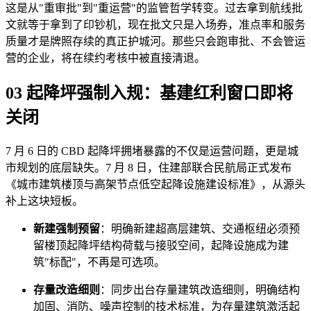
这是从"重审批"到"重运营"的监管哲学转变。过去拿到航线批
文就等于拿到了印钞机，现在批文只是入场券，准点率和服务
质量才是牌照存续的真正护城河。那些只会跑审批、不会管运
营的企业，将在续约考核中被直接清退。
03 起降坪强制入规：基建红利窗口即将
关闭
7 月 6 日的 CBD 起降坪拥堵暴露的不仅是运营问题，更是城
市规划的底层缺失。7 月 8 日，住建部联合民航局正式发布
《城市建筑楼顶与高架节点低空起降设施建设标准》，从源头
补上这块短板。
新建强制预留
：明确新建超高层建筑、交通枢纽必须预
留楼顶起降坪结构荷载与接驳空间，起降设施成为建
筑"标配"，不再是可选项。
存量改造细则
：同步出台存量建筑改造细则，明确结构
加固、消防、噪声控制的技术标准，为存量建筑激活起