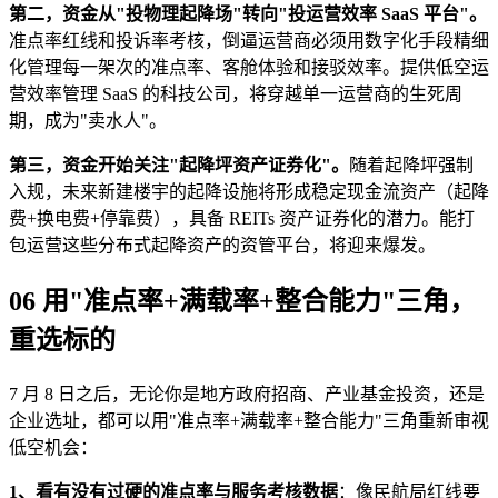
第二，资金从"投物理起降场"转向"投运营效率 SaaS 平台"。
准点率红线和投诉率考核，倒逼运营商必须用数字化手段精细
化管理每一架次的准点率、客舱体验和接驳效率。提供低空运
营效率管理 SaaS 的科技公司，将穿越单一运营商的生死周
期，成为"卖水人"。
第三，资金开始关注"起降坪资产证券化"。
随着起降坪强制
入规，未来新建楼宇的起降设施将形成稳定现金流资产（起降
费+换电费+停靠费），具备 REITs 资产证券化的潜力。能打
包运营这些分布式起降资产的资管平台，将迎来爆发。
06 用"准点率+满载率+整合能力"三角，
重选标的
7 月 8 日之后，无论你是地方政府招商、产业基金投资，还是
企业选址，都可以用"准点率+满载率+整合能力"三角重新审视
低空机会：
1、看有没有过硬的准点率与服务考核数据
：像民航局红线要