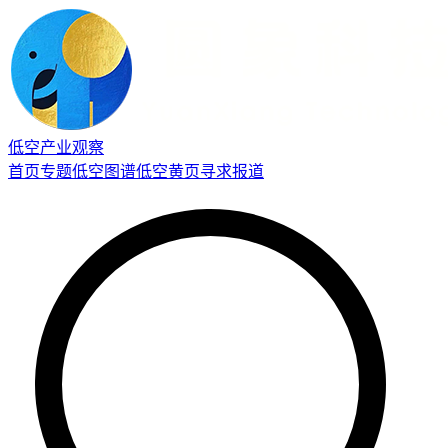
低空产业观察
首页
专题
低空图谱
低空黄页
寻求报道