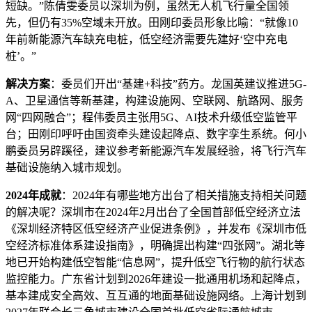
短缺。”陈倩雯委员以深圳为例，虽然无人机飞行量全国领
先，但仍有35%空域未开放。田刚印委员形象比喻：“就像10
年前新能源汽车缺充电桩，低空经济需要先建好‘空中充电
桩’。”
解决方案
：委员们开出“基建+科技”药方。龙国英建议推进5G-
A、卫星通信等新基建，构建设施网、空联网、航路网、服务
网“四网融合”；程伟委员主张用5G、AI技术升级低空监管平
台；田刚印呼吁由国资牵头建设起降点、数字孪生系统。何小
鹏委员另辟蹊径，建议参考新能源汽车发展经验，将飞行汽车
基础设施纳入城市规划。
2024年成就
：2024年有哪些地方出台了相关措施支持相关问题
的解决呢？深圳市在2024年2月出台了全国首部低空经济立法
《深圳经济特区低空经济产业促进条例》，并发布《深圳市低
空经济标准体系建设指南》，明确提出构建“四张网”。湖北等
地已开始构建低空智能“信息网”，提升低空飞行物的航行状态
监控能力。广东省计划到2026年建设一批通用机场和起降点，
基本建成安全高效、互互通的地面基础设施网络。上海计划到