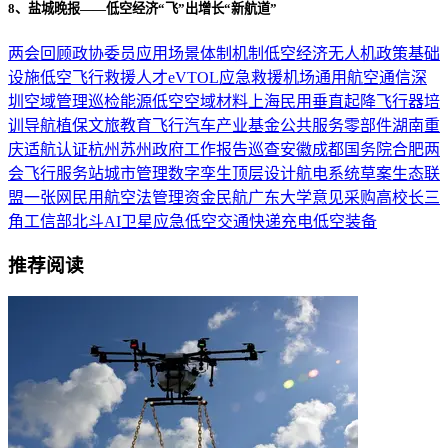
8、盐城晚报——低空经济“飞”出增长“新航道”
两会回顾
政协委员
应用场景
体制机制
低空经济
无人机
政策
基础
设施
低空飞行
救援
人才
eVTOL
应急救援
机场
通用航空
通信
深
圳
空域管理
巡检
能源
低空空域
材料
上海
民用
垂直起降飞行器
培
训
导航
植保
文旅
教育
飞行汽车
产业基金
公共服务
零部件
湖南
重
庆
适航认证
杭州
苏州
政府工作报告
巡查
安徽
成都
国务院
合肥
两
会
飞行服务站
城市管理
数字孪生
顶层设计
航电系统
草案
生态联
盟
一张网
民用航空法
管理
资金
民航
广东
大学
意见
采购
高校
长三
角
工信部
北斗
AI
卫星
应急
低空交通
快递
充电
低空装备
推荐阅读