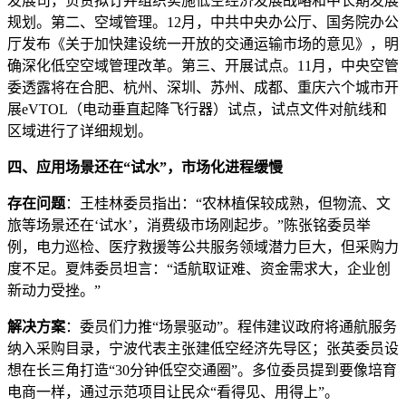
发展司，负责拟订并组织实施低空经济发展战略和中长期发展
规划。第二、空域管理。12月，中共中央办公厅、国务院办公
厅发布《关于加快建设统一开放的交通运输市场的意见》，明
确深化低空空域管理改革。第三、开展试点。11月，中央空管
委透露将在合肥、杭州、深圳、苏州、成都、重庆六个城市开
展eVTOL（电动垂直起降飞行器）试点，试点文件对航线和
区域进行了详细规划。
四、应用场景还在“试水”，市场化进程缓慢
存在问题
：王桂林委员指出：“农林植保较成熟，但物流、文
旅等场景还在‘试水’，消费级市场刚起步。”陈张铭委员举
例，电力巡检、医疗救援等公共服务领域潜力巨大，但采购力
度不足。夏炜委员坦言：“适航取证难、资金需求大，企业创
新动力受挫。”
解决方案
：委员们力推“场景驱动”。程伟建议政府将通航服务
纳入采购目录，宁波代表主张建低空经济先导区；张英委员设
想在长三角打造“30分钟低空交通圈”。多位委员提到要像培育
电商一样，通过示范项目让民众“看得见、用得上”。