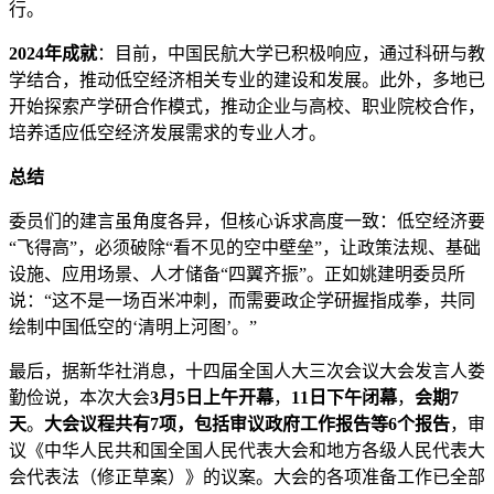
行。
2024年成就
：目前，中国民航大学已积极响应，通过科研与教
学结合，推动低空经济相关专业的建设和发展。此外，多地已
开始探索产学研合作模式，推动企业与高校、职业院校合作，
培养适应低空经济发展需求的专业人才。
总结
委员们的建言虽角度各异，但核心诉求高度一致：低空经济要
“飞得高”，必须破除“看不见的空中壁垒”，让政策法规、基础
设施、应用场景、人才储备“四翼齐振”。正如姚建明委员所
说：“这不是一场百米冲刺，而需要政企学研握指成拳，共同
绘制中国低空的‘清明上河图’。”
最后，据新华社消息，十四届全国人大三次会议大会发言人娄
勤俭说，本次大会
3月5日
上午开幕
，
11日下午闭幕
，
会期7
天
。
大会议程共有7项，包括审议政府工作报告等6个报告
，审
议《中华人民共和国全国人民代表大会和地方各级人民代表大
会代表法（修正草案）》的议案。大会的各项准备工作已全部