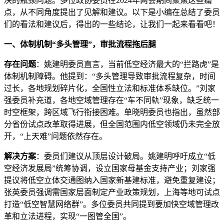
决的瓶颈问题。多位政协委员在2024年两会期间聚焦这些痛
点，从不同角度提出了见解和建议。以下是小编在总结了委员
们的看法和建议后，得出的一些结论，让我们一起来看看吧！
一、体制机制“多头管理”，审批流程拖后腿
存在问题
：姚建明委员直言，当前低空经济最大的“拦路虎”是
体制机制障碍。他提到：“多头管理导致审批流程复杂，时间
过长，各地规划碎片化，全国性立法和标准体系缺位。”刘家
强委员补充道，各地空域管理存在“车不同轨”现象，缺乏统一
时空框架，跨区域飞行衔接困难。单晓明委员也指出，虽然部
分省份试点改革取得进展，但全国范围内低空领域仍未完全放
开，“上天难”问题依然存在。
解决方案
：委员们建议从顶层设计破局。姚建明呼吁成立“低
空经济发展局”统筹协调，设立国家母基金支持产业；刘家强
提议将低空立体交通图纳入国家新基建标准，避免重复建设；
张英委员强调需国家层面制定产业政策规划，上海等地可试点
打造“低空智慧网络群”。多位委员共同提到要加快空域管理改
革和立法进程，实现“一图管全国”。