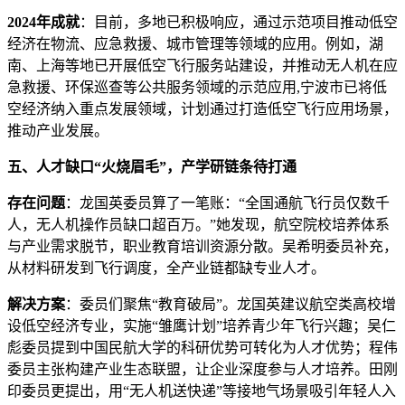
2024年成就
：目前，多地已积极响应，通过示范项目推动低空
经济在物流、应急救援、城市管理等领域的应用。例如，湖
南、上海等地已开展低空飞行服务站建设，并推动无人机在应
急救援、环保巡查等公共服务领域的示范应用,宁波市已将低
空经济纳入重点发展领域，计划通过打造低空飞行应用场景，
推动产业发展。
五、人才缺口“火烧眉毛”，产学研链条待打通
存在问题
：龙国英委员算了一笔账：“全国通航飞行员仅数千
人，无人机操作员缺口超百万。”她发现，航空院校培养体系
与产业需求脱节，职业教育培训资源分散。吴希明委员补充，
从材料研发到飞行调度，全产业链都缺专业人才。
解决方案
：委员们聚焦“教育破局”。龙国英建议航空类高校增
设低空经济专业，实施“雏鹰计划”培养青少年飞行兴趣；吴仁
彪委员提到中国民航大学的科研优势可转化为人才优势；程伟
委员主张构建产业生态联盟，让企业深度参与人才培养。田刚
印委员更提出，用“无人机送快递”等接地气场景吸引年轻人入