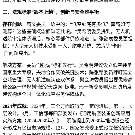
2027年联合长三角城市建设全国首批低空省际通航城市。
三、法规标准“跟不上趟”，创新与安全难平衡
存在问题
：高文委员一语中的：“低空到底有多低？真高如何
测算？这些基础概念都缺乏共识。”吴希明委员提到，无人机
适航审定体系滞后，核心零部件仍依赖进口。张懿宸委员更担
忧：“大型无人机技术受制于人，航电系统、芯片等‘卡脖
子’问题突出。”
解决方案
：委员们强调“标准先行”。吴希明建议设立低空装备
国家重大专项，央地合作突破关键技术；陈张铭委员呼吁建立
空域管理、无人机适航认证双体系；樊会涛委员提出要像修高
速公路一样规划“低空天路网”标准。邢一新委员则从国防角度
建议构建全国一体化低空服务保障体系。
2024年成就
：2024年，三个方面取得了一定的进展。第一、顶
层设计。3月，工信部等四部委发布《通用航空装备创新应用
实施方案（2024-2030年）》，明确提出到2030年推动低空经
济形成万亿级市场规模。12月，国家发改委正式设立低空经济