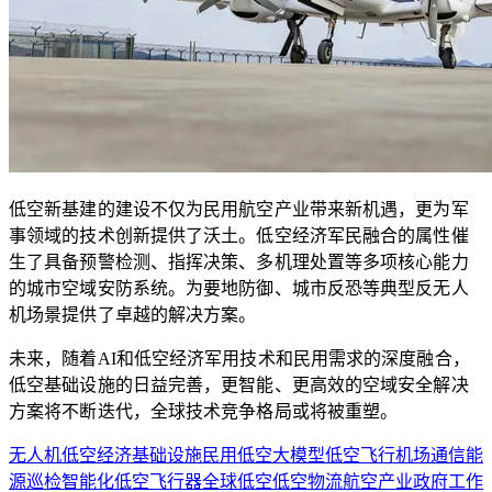
低空新基建的建设不仅为民用航空产业带来新机遇，更为军
事领域的技术创新提供了沃土。低空经济军民融合的属性催
生了具备预警检测、指挥决策、多机理处置等多项核心能力
的城市空域安防系统。为要地防御、城市反恐等典型反无人
机场景提供了卓越的解决方案。
未来，随着AI和低空经济军用技术和民用需求的深度融合，
低空基础设施的日益完善，更智能、更高效的空域安全解决
方案将不断迭代，全球技术竞争格局或将被重塑。
无人机
低空经济
基础设施
民用
低空大模型
低空飞行
机场
通信
能
源
巡检
智能化
低空飞行器
全球低空
低空物流
航空产业
政府工作