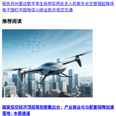
报告
苏州
雷达
数字孪生
商用
军用
反无人机
紫东长空
管理
起降场
电子围栏
中国电信
AI
商业航天
低空交通
推荐阅读
国家低空经济顶层规划密集出台；产业商业化与配套保障加速
落地 | 本周速递