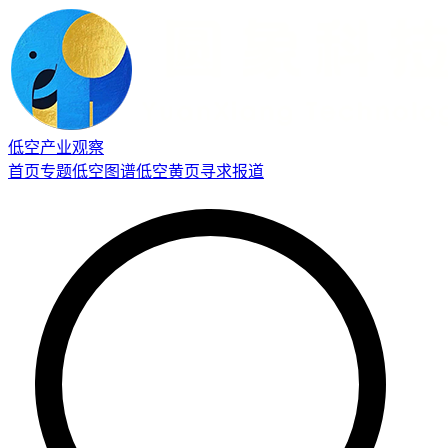
低空产业观察
首页
专题
低空图谱
低空黄页
寻求报道