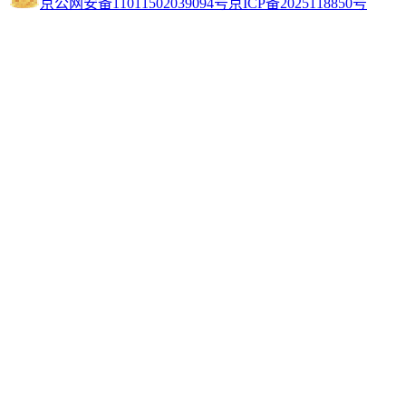
京公网安备11011502039094号
京ICP备2025118850号