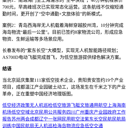
案例1：南通海门至上海浦东的“空中快线”，40分钟航程票价
700元，早高峰班次已实现常态化运营。这条航线不仅缩短通
勤时间，更开创了“空中通勤+文旅体验”的新模式。
案例2：青岛西海岸无人机载着海鲜穿越胶州湾，10分钟完成
海岛物流“最后一公里”。目前已签约8家物流公司，形成应急
物资、生鲜运输等多场景应用。
长春发布的“紫东长空”大模型，实现无人机智能路径规划；
AS700D电动飞艇完成首飞，为低空旅游提供绿色解决方案。
结语
当北京延庆集聚111家低空技术企业，贵阳贵安签约19个产业
项目，成都温江产业园破土动工，这场发生在千米之下的产业
革命，正在重塑中国经济地理版图。
低空经济
政策
无人机
巡检
低空旅游
飞艇
文旅
通用航空
上海
海南
机场
低空空域
北京
民用
公共服务
四川
广州
重庆
产业园
政府工作
报告
苏州
两会
成都
辽宁
一张网
民用航空法
紫东长空
民航
民航局
训练
中国民航局
无人机巡检
海岛物流
应急
低空交通