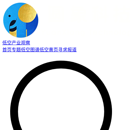
低空产业观察
首页
专题
低空图谱
低空黄页
寻求报道