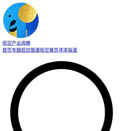
低空产业观察
首页
专题
低空图谱
低空黄页
寻求报道