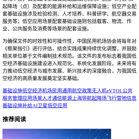
起降场（点）及配套的能源补给和运维保障设施；低空产业配
套基础设施涉及检验检测、人才培养、科普研学、航空器交易
服务等；低空应用场景配套基础设施则包括载客、物流、作
业、公共服务及消费等场景的配套设施。
为确保文件的时效性和可操作性，中国民用机场协会将每年对
《框架指引》进行评估，结合实践成果持续优化调整，并鼓励
相关单位基于文件编制技术规范。该文件的发布标志着我国低
空经济基础设施建设进入规范化、系统化发展阶段，未来将有
力推动低空经济与城市发展、新兴技术的深度融合，为我国低
空经济的高质量发展奠定坚实基础。
基础设施
低空经济
机场
民用
通用航空
政策
无人机
eVTOL
公共
服务
管理
应用场景
人才
通信
能源
上海
导航
起降场
飞行营地
信息
基础设施
补给
AI
卫星
低空应用
推荐阅读