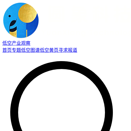
低空产业观察
首页
专题
低空图谱
低空黄页
寻求报道