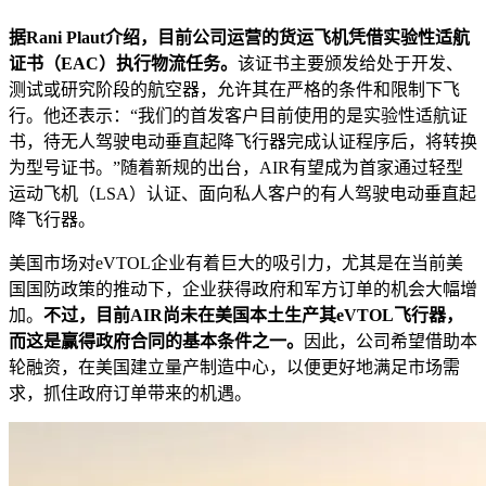
据Rani Plaut介绍，目前公司运营的货运飞机凭借实验性适航
证书（EAC）执行物流任务。
该证书主要颁发给处于开发、
测试或研究阶段的航空器，允许其在严格的条件和限制下飞
行。他还表示：“我们的首发客户目前使用的是实验性适航证
书，待无人驾驶电动垂直起降飞行器完成认证程序后，将转换
为型号证书。”随着新规的出台，AIR有望成为首家通过轻型
运动飞机（LSA）认证、面向私人客户的有人驾驶电动垂直起
降飞行器。
美国市场对eVTOL企业有着巨大的吸引力，尤其是在当前美
国国防政策的推动下，企业获得政府和军方订单的机会大幅增
加。
不过，目前AIR尚未在美国本土生产其eVTOL飞行器，
而这是赢得政府合同的基本条件之一。
因此，公司希望借助本
轮融资，在美国建立量产制造中心，以便更好地满足市场需
求，抓住政府订单带来的机遇。