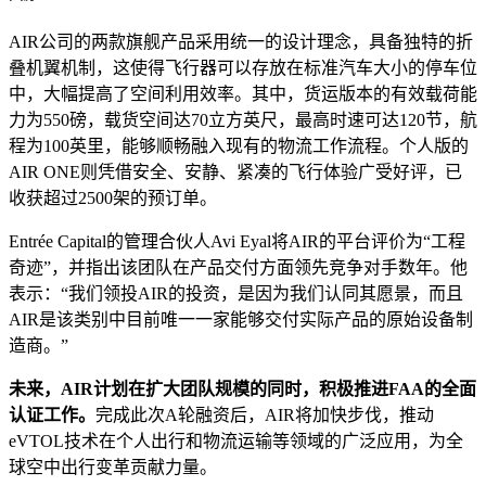
AIR公司的两款旗舰产品采用统一的设计理念，具备独特的折
叠机翼机制，这使得飞行器可以存放在标准汽车大小的停车位
中，大幅提高了空间利用效率。其中，货运版本的有效载荷能
力为550磅，载货空间达70立方英尺，最高时速可达120节，航
程为100英里，能够顺畅融入现有的物流工作流程。个人版的
AIR ONE则凭借安全、安静、紧凑的飞行体验广受好评，已
收获超过2500架的预订单。
Entrée Capital的管理合伙人Avi Eyal将AIR的平台评价为“工程
奇迹”，并指出该团队在产品交付方面领先竞争对手数年。他
表示：“我们领投AIR的投资，是因为我们认同其愿景，而且
AIR是该类别中目前唯一一家能够交付实际产品的原始设备制
造商。”
未来，AIR计划在扩大团队规模的同时，积极推进FAA的全面
认证工作。
完成此次A轮融资后，AIR将加快步伐，推动
eVTOL技术在个人出行和物流运输等领域的广泛应用，为全
球空中出行变革贡献力量。