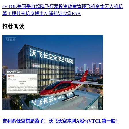
eVTOL
美国
垂直起降飞行器
投资
政策
管理
飞机
资金
无人机
机
翼
工程
共享
机身
博士
AI
适航证
应急
FAA
推荐阅读
吉利系低空棋局落子：沃飞长空冲刺A股“eVTOL第一股”