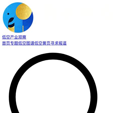
低空产业观察
首页
专题
低空图谱
低空黄页
寻求报道